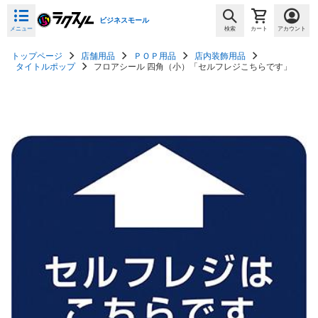
ビジネスモール
メニュー
検索
カート
アカウント
トップページ
店舗用品
ＰＯＰ用品
店内装飾用品
タイトルポップ
フロアシール 四角（小）「セルフレジこちらです」