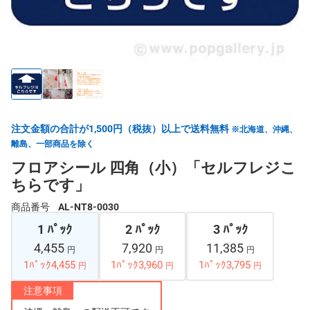
注文金額の合計が1,500円（税抜）以上で送料無料
※北海道、沖縄、
離島、一部商品を除く
フロアシール 四角（小）「セルフレジこ
ちらです」
商品番号
AL-NT8-0030
1 ﾊﾟｯｸ
2 ﾊﾟｯｸ
3 ﾊﾟｯｸ
4,455
7,920
11,385
円
円
円
1ﾊﾟｯｸ4,455
1ﾊﾟｯｸ3,960
1ﾊﾟｯｸ3,795
円
円
円
注意事項