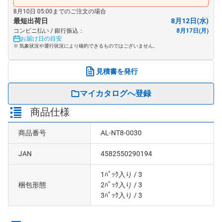
8月10日 05:00までのご注文の場合
最短出荷日
8月12日(水)
コンビニ払い / 銀行振込：
8月17日(月)
お届け日の目安
※ 気象状況や運行状況により確約できるものではございません。
見積書を発行
マイカタログへ登録
商品仕様
商品番号
AL-NT8-0030
JAN
4582550290194
1ﾊﾟｯｸ入り
/ 3
梱包形態
2ﾊﾟｯｸ入り
/ 3
3ﾊﾟｯｸ入り
/ 3