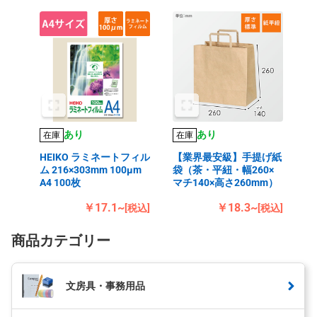
あり
あり
在庫
在庫
HEIKO ラミネートフィル
【業界最安級】手提げ紙
ム 216×303mm 100μm
袋（茶・平紐・幅260×
A4 100枚
マチ140×高さ260mm）
￥17.1~
￥18.3~
[税込]
[税込]
商品カテゴリー
文房具・事務用品