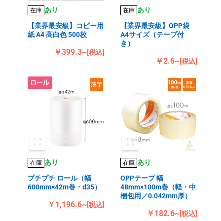
あり
あり
在庫
在庫
【業界最安級】コピー用
【業界最安級】OPP袋
紙 A4 高白色 500枚
A4サイズ（テープ付
き）
￥399.3~
[税込]
￥2.6~
[税込]
あり
あり
在庫
在庫
プチプチ ロール（幅
OPPテープ 幅
600mm×42m巻・d35）
48mm×100m巻（軽・中
梱包用／0.042mm厚）
￥1,196.6~
[税込]
￥182.6~
[税込]