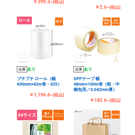
￥399.3~
[税込]
￥2.6~
[税込]
あり
あり
在庫
在庫
プチプチ ロール（幅
OPPテープ 幅
600mm×42m巻・d35）
48mm×100m巻（軽・中
梱包用／0.042mm厚）
￥1,196.6~
[税込]
￥182.6~
[税込]