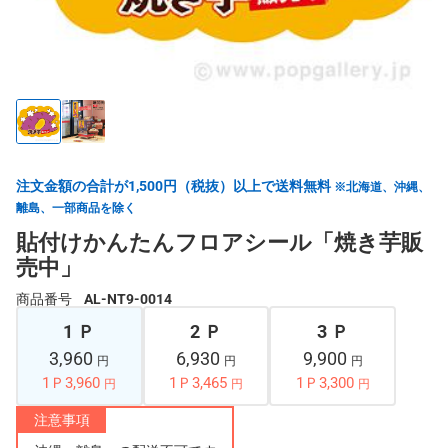
注文金額の合計が1,500円（税抜）以上で送料無料
※北海道、沖縄、
離島、一部商品を除く
貼付けかんたんフロアシール「焼き芋販
売中」
商品番号
AL-NT9-0014
1 Ｐ
2 Ｐ
3 Ｐ
3,960
6,930
9,900
円
円
円
1Ｐ3,960
1Ｐ3,465
1Ｐ3,300
円
円
円
注意事項