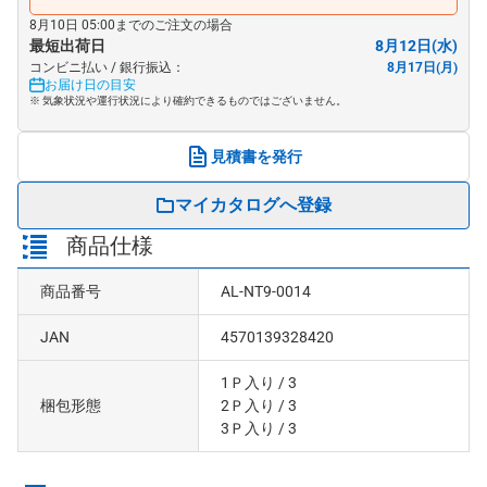
8月10日 05:00までのご注文の場合
最短出荷日
8月12日(水)
コンビニ払い / 銀行振込：
8月17日(月)
お届け日の目安
※ 気象状況や運行状況により確約できるものではございません。
見積書を発行
マイカタログへ登録
商品仕様
商品番号
AL-NT9-0014
JAN
4570139328420
1Ｐ入り
/ 3
梱包形態
2Ｐ入り
/ 3
3Ｐ入り
/ 3