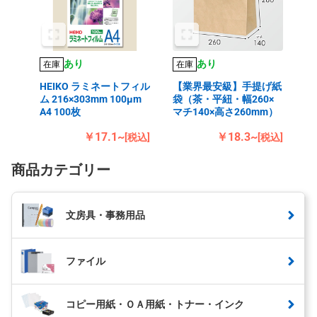
あり
あり
在庫
在庫
HEIKO ラミネートフィル
【業界最安級】手提げ紙
ム 216×303mm 100μm
袋（茶・平紐・幅260×
A4 100枚
マチ140×高さ260mm）
￥17.1~
￥18.3~
[税込]
[税込]
商品カテゴリー
文房具・事務用品
ファイル
コピー用紙・ＯＡ用紙・トナー・インク