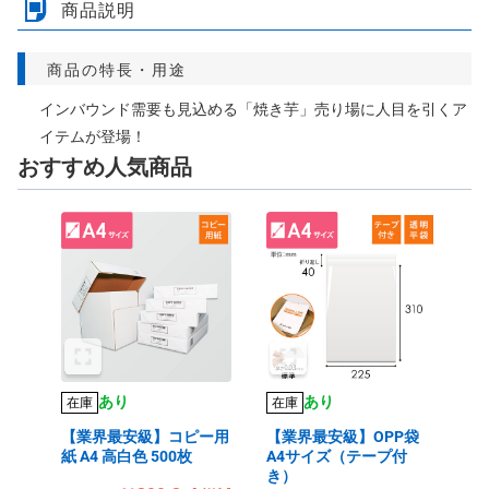
商品説明
商品の特長・用途
インバウンド需要も見込める「焼き芋」売り場に人目を引くア
イテムが登場！
おすすめ人気商品
あり
あり
在庫
在庫
【業界最安級】コピー用
【業界最安級】OPP袋
紙 A4 高白色 500枚
A4サイズ（テープ付
き）