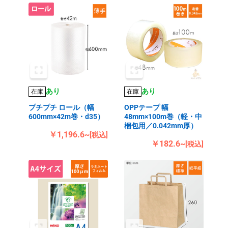
あり
あり
在庫
在庫
プチプチ ロール（幅
OPPテープ 幅
600mm×42m巻・d35）
48mm×100m巻（軽・中
梱包用／0.042mm厚）
￥1,196.6~
[税込]
￥182.6~
[税込]