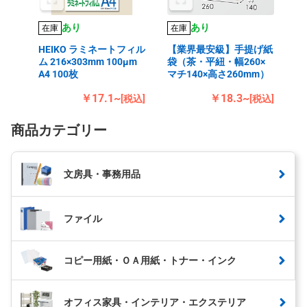
あり
あり
在庫
在庫
HEIKO ラミネートフィル
【業界最安級】手提げ紙
ム 216×303mm 100μm
袋（茶・平紐・幅260×
A4 100枚
マチ140×高さ260mm）
￥17.1~
￥18.3~
[税込]
[税込]
商品カテゴリー
文房具・事務用品
ファイル
コピー用紙・ＯＡ用紙・トナー・インク
オフィス家具・インテリア・エクステリア