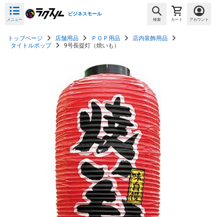
ビジネスモール
メニュー
検索
カート
アカウント
トップページ
店舗用品
ＰＯＰ用品
店内装飾用品
タイトルポップ
9号長提灯（焼いも）