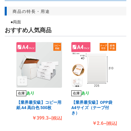
商品の特長・用途
●両面
おすすめ人気商品
あり
あり
在庫
在庫
【業界最安級】コピー用
【業界最安級】OPP袋
紙 A4 高白色 500枚
A4サイズ（テープ付
き）
￥399.3~
[税込]
￥2.6~
[税込]