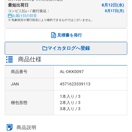
最短出荷日
8月12日(水)
コンビニ払い / 銀行振込：
8月17日(月)
お届け日の目安
※ 気象状況や運行状況により確約できるものではございません。
見積書を発行
マイカタログへ登録
商品仕様
商品番号
AL-OKK0097
JAN
4571623339113
1本入り
/ 3
梱包形態
2本入り
/ 3
3本入り
/ 3
商品説明