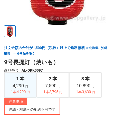
注文金額の合計が1,500円（税抜）以上で送料無料
※北海道、沖縄、
離島、一部商品を除く
9号長提灯（焼いも）
商品番号
AL-OKK0097
1 本
2 本
3 本
4,290
7,590
10,890
円
円
円
1本4,290
1本3,795
1本3,630
円
円
円
注意事項
沖縄・離島への配送不可です