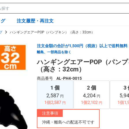
ログ
注文履歴・再注文
プ
ハンギングエアーPOP（パンプキン）（高さ：32cm）
注文金額の合計が1,500円（税抜）以上で送料無料
離島、一部商品を除く
ハンギングエアーPOP（パン
（高さ：32cm）
商品番号
AL-PH4-0015
1 個
2 個
3
2,587
4,204
5,9
円
円
1個2,587
1個2,102
1個1,
円
円
注意事項
沖縄・離島への配送不可です