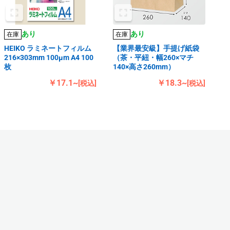
あり
あり
在庫
在庫
HEIKO ラミネートフィルム
【業界最安級】手提げ紙袋
216×303mm 100μm A4 100
（茶・平紐・幅260×マチ
枚
140×高さ260mm）
￥17.1~
￥18.3~
[税込]
[税込]