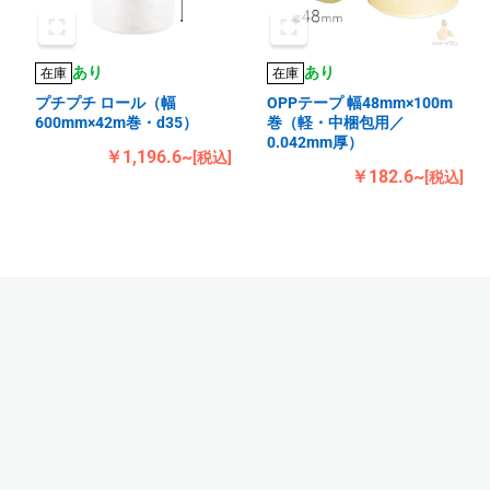
あり
あり
在庫
在庫
プチプチ ロール（幅
OPPテープ 幅48mm×100m
600mm×42m巻・d35）
巻（軽・中梱包用／
0.042mm厚）
￥1,196.6~
[税込]
￥182.6~
[税込]