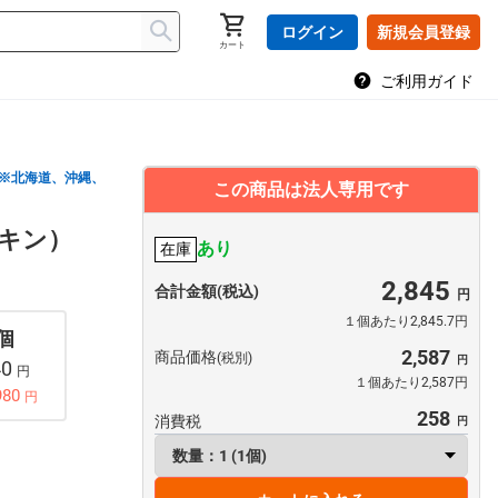
ログイン
新規会員登録
カート
ご利用ガイド
※北海道、沖縄、
この商品は法人専用です
プキン）
あり
在庫
2,845
合計金額(税込)
１個あたり2,845.7円
 個
2,587
商品価格
(税別)
40
円
１個あたり2,587円
980
円
258
消費税