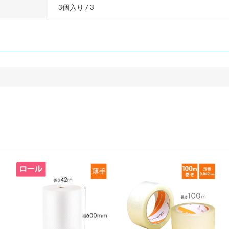
3個入り
/ 3