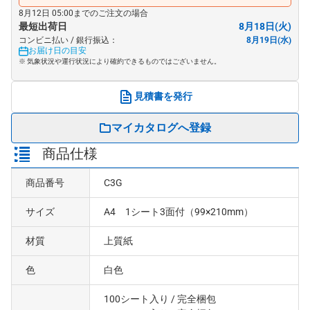
8月12日 05:00までのご注文の場合
最短出荷日
8月18日(火)
コンビニ払い / 銀行振込：
8月19日(水)
お届け日の目安
※ 気象状況や運行状況により確約できるものではございません。
見積書を発行
マイカタログへ登録
商品仕様
商品番号
C3G
サイズ
A4 1シート3面付（99×210mm）
材質
上質紙
色
白色
100シート入り
/ 完全梱包