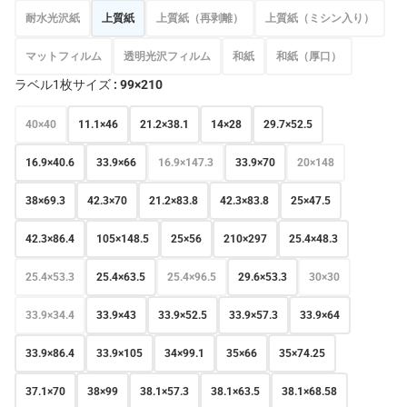
耐水光沢紙
上質紙
上質紙（再剥離）
上質紙（ミシン入り）
マットフィルム
透明光沢フィルム
和紙
和紙（厚口）
ラベル1枚サイズ
: 99×210
40×40
11.1×46
21.2×38.1
14×28
29.7×52.5
16.9×40.6
33.9×66
16.9×147.3
33.9×70
20×148
38×69.3
42.3×70
21.2×83.8
42.3×83.8
25×47.5
42.3×86.4
105×148.5
25×56
210×297
25.4×48.3
25.4×53.3
25.4×63.5
25.4×96.5
29.6×53.3
30×30
33.9×34.4
33.9×43
33.9×52.5
33.9×57.3
33.9×64
33.9×86.4
33.9×105
34×99.1
35×66
35×74.25
37.1×70
38×99
38.1×57.3
38.1×63.5
38.1×68.58