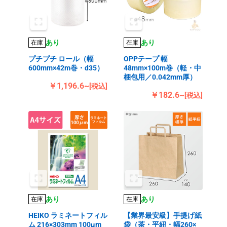
あり
あり
在庫
在庫
プチプチ ロール（幅
OPPテープ 幅
600mm×42m巻・d35）
48mm×100m巻（軽・中
梱包用／0.042mm厚）
￥1,196.6~
[税込]
￥182.6~
[税込]
あり
あり
在庫
在庫
HEIKO ラミネートフィル
【業界最安級】手提げ紙
ム 216×303mm 100μm
袋（茶・平紐・幅260×