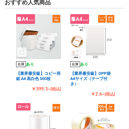
おすすめ人気商品
あり
あり
在庫
在庫
【業界最安級】コピー用
【業界最安級】OPP袋
紙 A4 高白色 500枚
A4サイズ（テープ付
き）
￥399.3~
[税込]
￥2.6~
[税込]