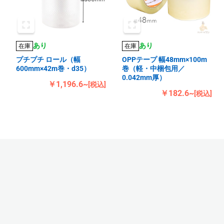
あり
あり
在庫
在庫
プチプチ ロール（幅
OPPテープ 幅48mm×100m
600mm×42m巻・d35）
巻（軽・中梱包用／
0.042mm厚）
￥1,196.6~
[税込]
￥182.6~
[税込]