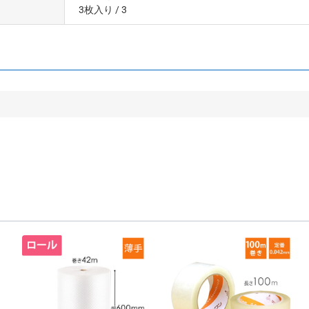
3枚入り
/ 3