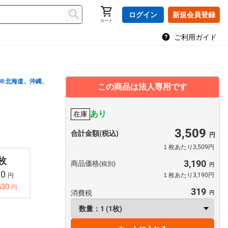
ログイン
新規会員登録
カート
ご利用ガイド
※北海道、沖縄、
この商品は法人専用です
あり
在庫
3,509
合計金額(税込)
１枚あたり3,509円
 枚
3,190
商品価格
(税別)
90
１枚あたり3,190円
円
530
円
319
消費税