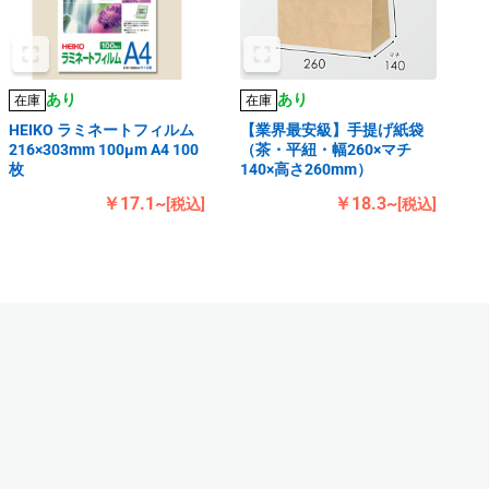
あり
あり
在庫
在庫
HEIKO ラミネートフィルム
【業界最安級】手提げ紙袋
216×303mm 100μm A4 100
（茶・平紐・幅260×マチ
枚
140×高さ260mm）
￥17.1~
￥18.3~
[税込]
[税込]