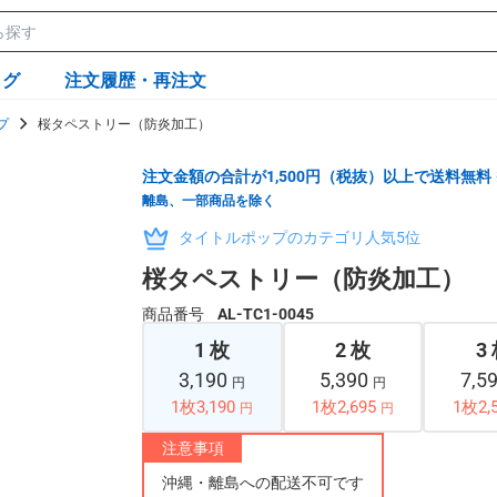
ログ
注文履歴・再注文
プ
桜タペストリー（防炎加工）
注文金額の合計が1,500円（税抜）以上で送料無料
離島、一部商品を除く
タイトルポップのカテゴリ人気5位
桜タペストリー（防炎加工）
商品番号
AL-TC1-0045
1 枚
2 枚
3
3,190
5,390
7,5
円
円
1枚3,190
1枚2,695
1枚2,
円
円
注意事項
沖縄・離島への配送不可です