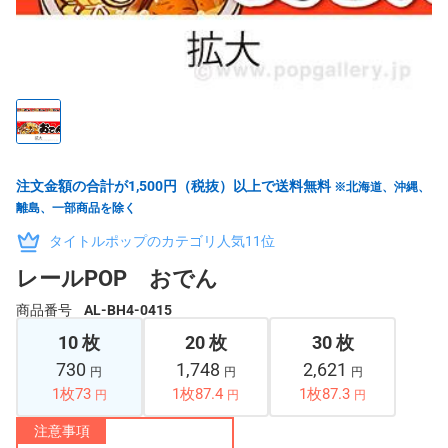
注文金額の合計が1,500円（税抜）以上で送料無料
※北海道、沖縄、
離島、一部商品を除く
タイトルポップのカテゴリ人気11位
レールPOP おでん
商品番号
AL-BH4-0415
10 枚
20 枚
30 枚
730
1,748
2,621
円
円
円
1枚73
1枚87.4
1枚87.3
円
円
円
注意事項