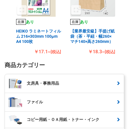
あり
あり
在庫
在庫
HEIKO ラミネートフィル
【業界最安級】手提げ紙
ム 216×303mm 100μm
袋（茶・平紐・幅260×
A4 100枚
マチ140×高さ260mm）
￥17.1~
￥18.3~
[税込]
[税込]
商品カテゴリー
文房具・事務用品
ファイル
コピー用紙・ＯＡ用紙・トナー・インク