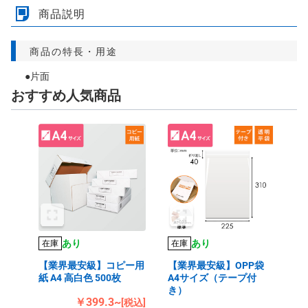
商品説明
商品の特長・用途
●片面
おすすめ人気商品
あり
あり
在庫
在庫
【業界最安級】コピー用
【業界最安級】OPP袋
紙 A4 高白色 500枚
A4サイズ（テープ付
き）
￥399.3~
[税込]