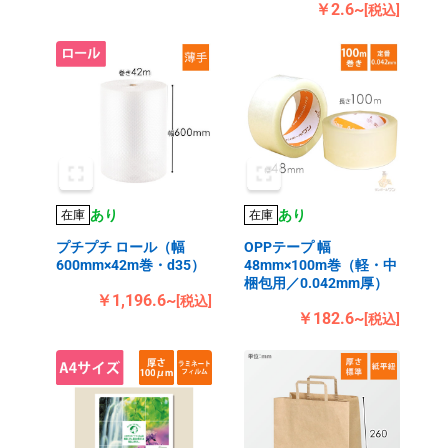
￥2.6~
[税込]
あり
あり
在庫
在庫
プチプチ ロール（幅
OPPテープ 幅
600mm×42m巻・d35）
48mm×100m巻（軽・中
梱包用／0.042mm厚）
￥1,196.6~
[税込]
￥182.6~
[税込]