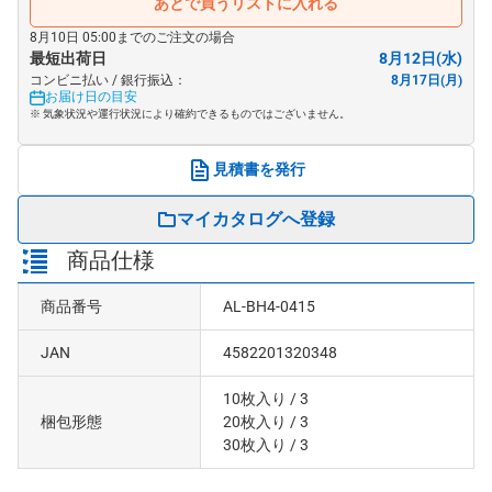
あとで買うリストに入れる
8月10日 05:00までのご注文の場合
最短出荷日
8月12日(水)
コンビニ払い / 銀行振込：
8月17日(月)
お届け日の目安
※ 気象状況や運行状況により確約できるものではございません。
見積書を発行
マイカタログへ登録
商品仕様
商品番号
AL-BH4-0415
JAN
4582201320348
10枚入り
/ 3
梱包形態
20枚入り
/ 3
30枚入り
/ 3