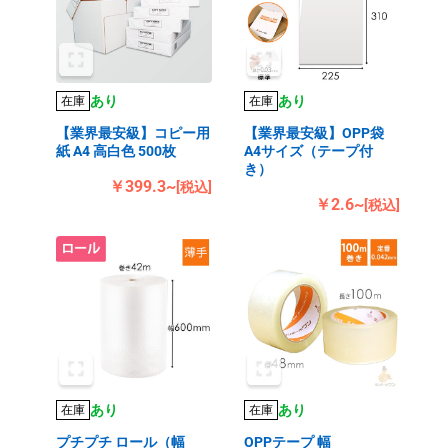
あり
あり
在庫
在庫
【業界最安級】コピー用
【業界最安級】OPP袋
紙 A4 高白色 500枚
A4サイズ（テープ付
き）
￥399.3~
[税込]
￥2.6~
[税込]
あり
あり
在庫
在庫
プチプチ ロール（幅
OPPテープ 幅