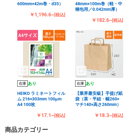
600mm×42m巻・d35）
48mm×100m巻（軽・中
梱包用／0.042mm厚）
￥1,196.6~
[税込]
￥182.6~
[税込]
あり
あり
在庫
在庫
HEIKO ラミネートフィル
【業界最安級】手提げ紙
ム 216×303mm 100μm
袋（茶・平紐・幅260×
A4 100枚
マチ140×高さ260mm）
￥17.1~
￥18.3~
[税込]
[税込]
商品カテゴリー