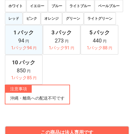
ホワイト
イエロー
ブルー
ライトブルー
ペールブルー
レッド
ピンク
オレンジ
グリーン
ライトグリーン
1 パック
3 パック
5 パック
94
273
440
円
円
円
1パック94
1パック91
1パック88
円
円
円
10 パック
850
円
1パック85
円
注意事項
沖縄・離島への配送不可です
この商品は法人専用です