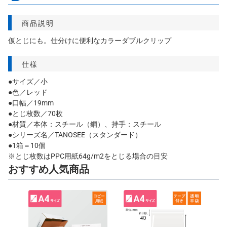
商品説明
仮とじにも。仕分けに便利なカラーダブルクリップ
仕様
●サイズ／小
●色／レッド
●口幅／19mm
●とじ枚数／70枚
●材質／本体：スチール（鋼）、持手：スチール
●シリーズ名／TANOSEE（スタンダード）
●1箱＝10個
※とじ枚数はPPC用紙64g/m2をとじる場合の目安
おすすめ人気商品