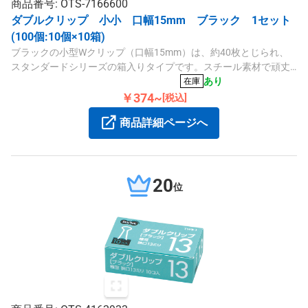
商品番号: OTS-7166600
ダブルクリップ 小小 口幅15mm ブラック 1セット
(100個:10個×10箱)
ブラックの小型Wクリップ（口幅15mm）は、約40枚とじられ、
スタンダードシリーズの箱入りタイプです。スチール素材で頑丈
で、袋よりかさばりません。10個入りのセット販売です。
あり
在庫
￥374~
[税込]
商品詳細ページへ
20
位