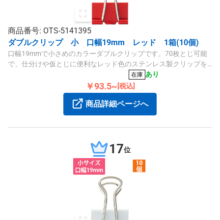
商品番号: OTS-5141395
ダブルクリップ 小 口幅19mm レッド 1箱(10個)
口幅19mmで小さめのカラーダブルクリップです。70枚とじ可能
で、仕分けや仮とじに便利なレッド色のステンレス製クリップを1
箱10個セットでご提供いたします。
あり
在庫
￥93.5~
[税込]
商品詳細ページへ
17
位