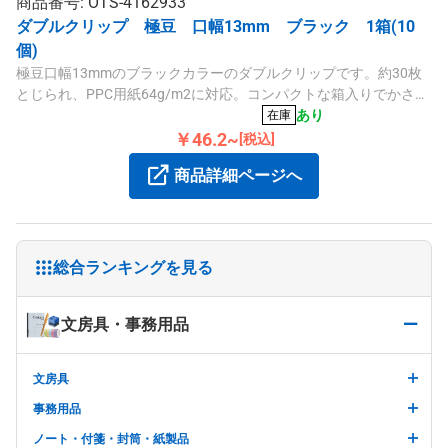
商品番号: OTS-4162933
ダブルクリップ 極豆 口幅13mm ブラック 1箱(10
個)
極豆口幅13mmのブラックカラーのダブルクリップです。約30枚
とじられ、PPC用紙64g/m2に対応。コンパクトな箱入りでかさば
りません。
あり
在庫
￥46.2~
[税込]
商品詳細ページへ
総合ランキングを見る
文房具・事務用品
文房具
事務用品
ノート・付箋・封筒・紙製品