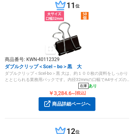
11
位
商品番号: KWN-40112329
ダブルクリップ＜Scel－bo＞黒 大
ダブルクリップ＜Scel-bo＞黒 大は、約１００枚の資料をしっかり
ととじられる業務用パックです。内径32mmの口幅でA4サイズの
ファイルボックスにぴったり収まり、しっかりとしたスチール製
あり
在庫
の作りとなっています。
￥3,284.6~
[税込]
商品詳細ページへ
12
位