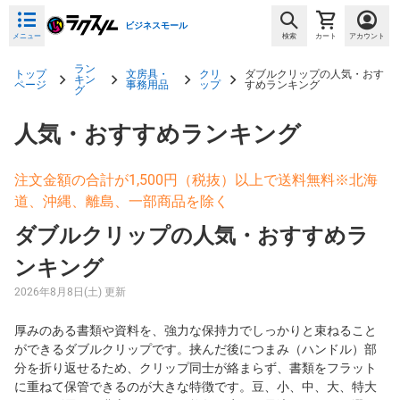
ビジネスモール
メニュー
検索
カート
アカウント
ラン
トップ
文房具・
クリ
ダブルクリップの人気・おす
キン
ページ
事務用品
ップ
すめランキング
グ
人気・おすすめランキング
注文金額の合計が1,500円（税抜）以上で送料無料※北海
道、沖縄、離島、一部商品を除く
ダブルクリップの人気・おすすめラ
ンキング
2026年8月8日(土) 更新
厚みのある書類や資料を、強力な保持力でしっかりと束ねること
ができるダブルクリップです。挟んだ後につまみ（ハンドル）部
分を折り返せるため、クリップ同士が絡まらず、書類をフラット
に重ねて保管できるのが大きな特徴です。豆、小、中、大、特大