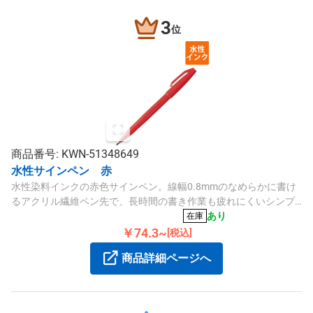
3
位
商品番号: KWN-51348649
水性サインペン 赤
水性染料インクの赤色サインペン。線幅0.8mmのなめらかに書け
るアクリル繊維ペン先で、長時間の書き作業も疲れにくいシンプ
ルなデザインです。
あり
在庫
￥74.3~
[税込]
商品詳細ページへ