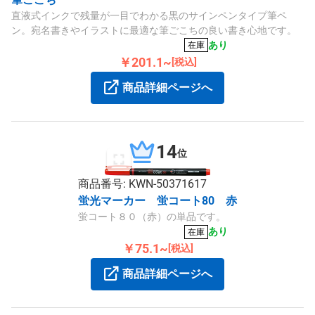
直液式インクで残量が一目でわかる黒のサインペンタイプ筆ペ
ン。宛名書きやイラストに最適な筆ごこちの良い書き心地です。
あり
在庫
￥201.1~
[税込]
商品詳細ページへ
14
位
商品番号: KWN-50371617
蛍光マーカー 蛍コート80 赤
蛍コート８０（赤）の単品です。
あり
在庫
￥75.1~
[税込]
商品詳細ページへ