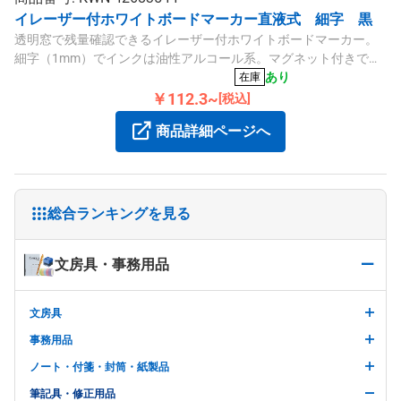
イレーザー付ホワイトボードマーカー直液式 細字 黒
透明窓で残量確認できるイレーザー付ホワイトボードマーカー。
細字（1mm）でインクは油性アルコール系。マグネット付きで使
い勝手も良く、最後までかすれずきれいに書ける使い切りタイプ
あり
在庫
です。
￥112.3~
[税込]
商品詳細ページへ
総合ランキングを見る
文房具・事務用品
文房具
事務用品
ノート・付箋・封筒・紙製品
筆記具・修正用品