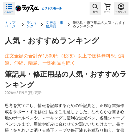
ビジネスモール
メニュー
検索
カート
アカウント
トップ
ランキ
文房具・事
筆記具・修正用品の人気・おすす
ページ
ング
務用品
めランキング
人気・おすすめランキング
注文金額の合計が1,500円（税抜）以上で送料無料※北海
道、沖縄、離島、一部商品を除く
筆記具・修正用品の人気・おすすめラ
ンキング
2026年8月9日(日) 更新
思考を文字にし、情報を記録するための筆記具と、正確な書類作
成をサポートする修正用品をご用意しました。なめらかな書き心
地のボールペンや、マーキングに便利な蛍光ペン、各種シャープ
ペンシルまで、用途や好みに合わせてお選びいただけます。書き
損じをきれいに消せる修正テープや修正液も各種取り揃え、文書