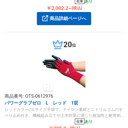
コーティングで精密作業に適しており、茶色の裾部カラー、10双
あり
在庫
入りです。
￥2,002.2~
[税込]
商品詳細ページへ
20
位
商品番号: OTS-0612976
パワーグラブゼロ L レッド 1双
レッドカラーのLサイズ手袋で、ナイロン素材とニトリルゴムのす
べり止め付き。機械組み立てや土木作業に適した耐油性と耐突刺
性を備え、通気性も良く長時間の作業に快適です。
あり
在庫