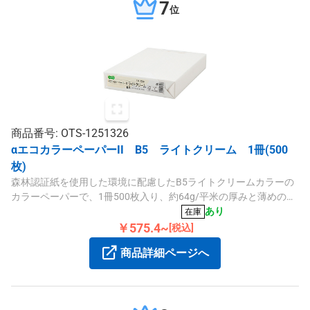
7
位
商品番号: OTS-1251326
αエコカラーペーパーII B5 ライトクリーム 1冊(500
枚)
森林認証紙を使用した環境に配慮したB5ライトクリームカラーの
カラーペーパーで、1冊500枚入り、約64g/平米の厚みと薄めの紙
質です。
あり
在庫
￥575.4~
[税込]
商品詳細ページへ