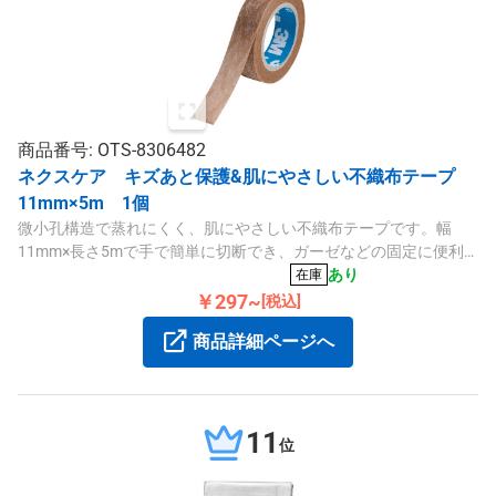
商品番号: OTS-8306482
ネクスケア キズあと保護&肌にやさしい不織布テープ
11mm×5m 1個
微小孔構造で蒸れにくく、肌にやさしい不織布テープです。幅
11mm×長さ5mで手で簡単に切断でき、ガーゼなどの固定に便利
です。
あり
在庫
￥297~
[税込]
商品詳細ページへ
11
位