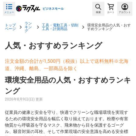
ビジネスモール
メニュー
検索
カート
アカウント
ラン
トップ
工具・電動工具・切削
環境安全用品の人気・おす
キン
ページ
工具・計測用品
すめランキング
グ
人気・おすすめランキング
注文金額の合計が1,500円（税抜）以上で送料無料※北海
道、沖縄、離島、一部商品を除く
環境安全用品の人気・おすすめランキ
ング
2026年8月9日(日) 更新
従業員の健康と安全を守り、快適でクリーンな職場環境を実現す
るための環境安全用品を幅広く取り揃えております。粉塵や有害
物質から呼吸器を守るマスク、飛来物から目を保護するゴーグ
ル、騒音対策の耳栓、そして作業現場の安全意識を高める安全標