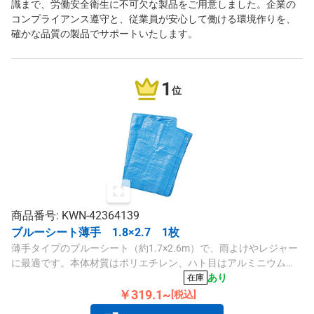
識まで、労働安全衛生に不可欠な製品をご用意しました。企業の
コンプライアンス遵守と、従業員が安心して働ける環境作りを、
確かな品質の製品でサポートいたします。
1
位
商品番号: KWN-42364139
ブルーシート薄手 1.8×2.7 1枚
薄手タイプのブルーシート（約1.7×2.6m）で、雨よけやレジャー
に最適です。本体材質はポリエチレン、ハト目はアルミニウム
で、約0.09mmの厚さと10のハト目、ピッチは約90cmです。
あり
在庫
￥319.1~
[税込]