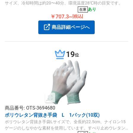
サイズ、冷却時間は約20〜40分、環境温度28℃時の目安です。
あり
在庫
￥707.3~
[税込]
商品詳細ページへ
19
位
商品番号: OTS-3694680
ポリウレタン背抜き手袋 L 1パック(10双)
ポリウレタン背抜き手袋Lサイズで、全長約22.5cm、ナイロン15
ゲージのしなやかな素材を使用しています。すべり止めウレタン