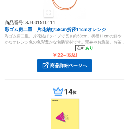
商品番号: SJ-001510111
彩ゴム房二重 片花結び58cm折径11cmオレンジ
彩ゴム房二重、片花結びタイプで長さ約58cm、折径11cmの鮮や
かなオレンジ色の色彩豊かな包装資材です。駅弁やお惣菜、お茶
缶などに最適な50本入りです。
あり
在庫
￥22~
[税込]
商品詳細ページへ
14
位