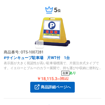
5
位
商品番号: OTS-1007281
#サインキューブ駐車場 片WT付 1台
表示面が大きく視認性が高い駐車場標識で、片面注水式タイプで
す。イエローとブルーのカラー展開で、持ち運びや収納に便利な
積み重ね可能な設計です。
あり
在庫
￥18,115.3~
[税込]
商品詳細ページへ