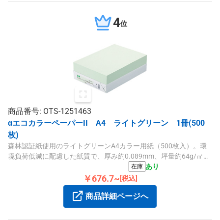
4
位
商品番号: OTS-1251463
αエコカラーペーパーII A4 ライトグリーン 1冊(500
枚)
森林認証紙使用のライトグリーンA4カラー用紙（500枚入）。環
境負荷低減に配慮した紙質で、厚み約0.089mm、坪量約64g/㎡の
高品質なカラー紙です。
あり
在庫
￥676.7~
[税込]
商品詳細ページへ