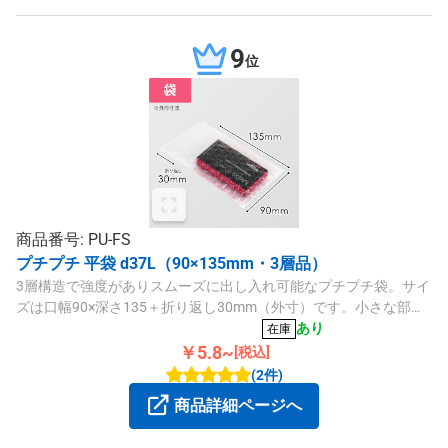
9
位
商品番号: PU-FS
プチプチ 平袋 d37L（90×135mm・3層品）
3層構造で強度がありスムーズに出し入れ可能なプチプチ袋。サイ
ズは口幅90×深さ135＋折り返し30mm（外寸）です。小さな部品
などの発送にいかがでしょうか。
あり
在庫
￥5.8~
[税込]
(2件)
商品詳細ページへ