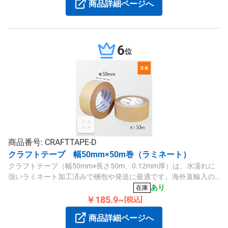
商品詳細ページへ
6
位
商品番号: CRAFTTAPE-D
クラフトテープ 幅50mm×50m巻（ラミネート）
クラフトテープ（幅50mm×長さ50m、0.12mm厚）は、水濡れに
強いラミネート加工済みで梱包や発送に最適です。海外直輸入の
高品質商品です。
あり
在庫
￥185.9~
[税込]
商品詳細ページへ