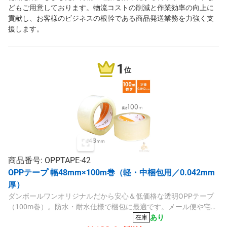
どもご用意しております。物流コストの削減と作業効率の向上に
貢献し、お客様のビジネスの根幹である商品発送業務を力強く支
援します。
1
位
商品番号: OPPTAPE-42
OPPテープ 幅48mm×100m巻（軽・中梱包用／0.042mm
厚）
ダンボールワンオリジナルだから安心＆低価格な透明OPPテープ
（100m巻）。防水・耐水仕様で梱包に最適です。メール便や宅配
60・80サイズなどの軽・中量物に。
あり
在庫