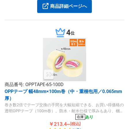
商品詳細ページへ
4
位
商品番号: OPPTAPE-65-100D
OPPテープ 幅48mm×100m巻（中・重梱包用／0.065mm
厚）
巻き数2倍でテープ交換の手間を大幅短縮できる、お買い得価格の
透明OPPテープ（100m巻）。防水・耐水仕様で厚みもあり、梱包
に最適です。宅配80～100サイズなどの中・重量物に。
あり
在庫
￥213.4~
[税込]