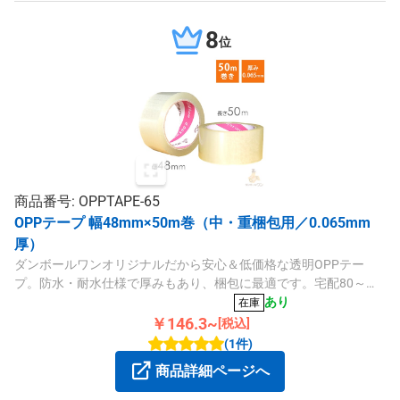
8
位
商品番号: OPPTAPE-65
OPPテープ 幅48mm×50m巻（中・重梱包用／0.065mm
厚）
ダンボールワンオリジナルだから安心＆低価格な透明OPPテー
プ。防水・耐水仕様で厚みもあり、梱包に最適です。宅配80～
100サイズなどの中・重量物に。
あり
在庫
￥146.3~
[税込]
(1件)
商品詳細ページへ