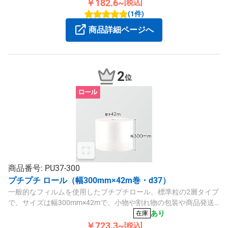
￥182.6~
[税込]
(1件)
商品詳細ページへ
2
位
商品番号: PU37-300
プチプチ ロール（幅300mm×42m巻・d37）
一般的なフィルムを使用したプチプチロール。標準粒の2層タイプ
で、サイズは幅300mm×42mで、小物や割れ物の包装や商品発送
用の梱包材にいかがでしょうか。
あり
在庫
￥723.3~
[税込]