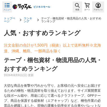
ビジネスモール
メニュー
検索
カート
アカウント
トップペ
ランキ
テープ・梱包資材・物流用品の人気・おすすめ
ージ
ング
ランキング
人気・おすすめランキング
注文金額の合計が1,500円（税抜）以上で送料無料※北海
道、沖縄、離島、一部商品を除く
テープ・梱包資材・物流用品の人気・
おすすめランキング
2026年8月9日(日) 更新
大切な商品を衝撃や汚れから守り、お客様の元へ安全にお届けす
るための梱包・物流資材を取り揃えております。サイズ展開豊富
な段ボール箱や、用途に応じて選べるクラフトテープ、OPPテー
プ、商品を保護する緩衝材（エアキャップ）など、梱包作業の必
需品を網羅しました。荷物の運搬を効率化する台車やパレットな