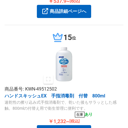
￥537.9~
[税込]
商品詳細ページへ
15
位
商品番号: KWN-49512502
ハンドスキッシュEX 手指消毒剤 付替 800ml
速乾性の擦り込み式手指消毒剤で、乾いた後もサラッとした感
触。800mlの付替え用で衛生管理に便利です。
あり
在庫
￥1,232~
[税込]