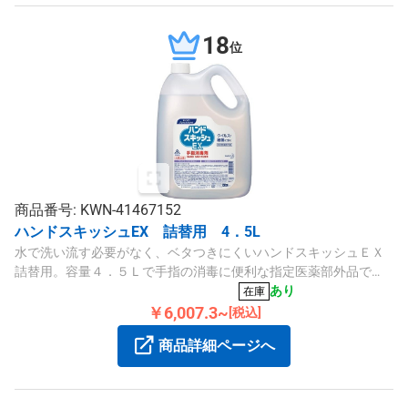
18
位
商品番号: KWN-41467152
ハンドスキッシュEX 詰替用 4．5L
水で洗い流す必要がなく、ベタつきにくいハンドスキッシュＥＸ
詰替用。容量４．５Ｌで手指の消毒に便利な指定医薬部外品で
す。
あり
在庫
￥6,007.3~
[税込]
商品詳細ページへ