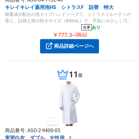
キレイキレイ薬用泡HS シトラスF 詰替 特大
殺菌成分配合の泡タイプハンドソープで、シトラスフルーティの
香り。詰替え用の特大サイズ（800mL）で、手肌にやさしく汚れ
をしっかり落とします。
あり
在庫
￥777.3~
[税込]
商品詳細ページへ
11
位
商品番号: ASO-2-9400-03
実習白衣 ダブル 女性用 L