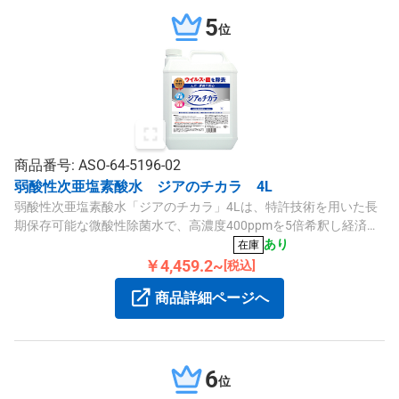
5
位
商品番号: ASO-64-5196-02
弱酸性次亜塩素酸水 ジアのチカラ 4L
弱酸性次亜塩素酸水「ジアのチカラ」4Lは、特許技術を用いた長
期保存可能な微酸性除菌水で、高濃度400ppmを5倍希釈し経済的
です。
あり
在庫
￥4,459.2~
[税込]
商品詳細ページへ
6
位