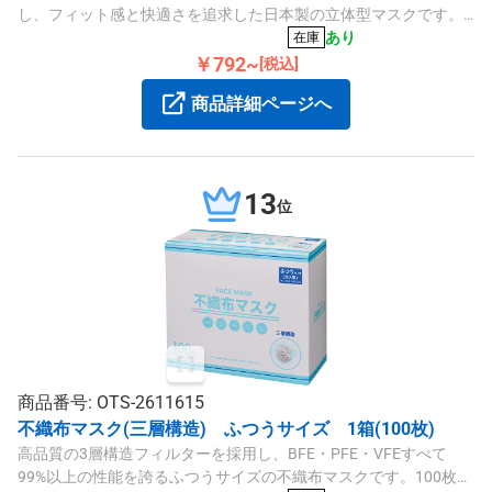
し、フィット感と快適さを追求した日本製の立体型マスクです。
約153×137mmと大きめのサイズで、耳かけ部分は柔らかく痛くな
あり
在庫
りにくい仕様です。50枚入の商品です。
￥792~
[税込]
商品詳細ページへ
13
位
商品番号: OTS-2611615
不織布マスク(三層構造) ふつうサイズ 1箱(100枚)
高品質の3層構造フィルターを採用し、BFE・PFE・VFEすべて
99%以上の性能を誇るふつうサイズの不織布マスクです。100枚入