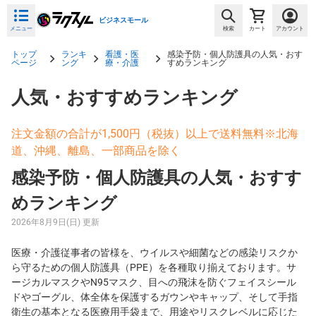
ビジネスモール
メニュー
検索
カート
アカウント
トップ
ランキ
看護・医
感染予防・個人防護具の人気・おす
ページ
ング
療・介護
すめランキング
人気・おすすめランキング
注文金額の合計が1,500円（税抜）以上で送料無料※北海
道、沖縄、離島、一部商品を除く
感染予防・個人防護具の人気・おすす
めランキング
2026年8月9日(日) 更新
医療・介護従事者の皆様を、ウイルスや細菌などの感染リスクか
ら守るための個人防護具（PPE）を各種取り揃えております。サ
ージカルマスクやN95マスク、目への飛沫を防ぐフェイスシール
ドやゴーグル、体全体を保護するガウンやキャップ、そして手指
衛生の基本となる医療用手袋まで、用途やリスクレベルに応じた