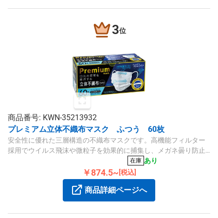
3
位
商品番号: KWN-35213932
プレミアム立体不織布マスク ふつう 60枚
安全性に優れた三層構造の不織布マスクです。高機能フィルター
採用でウイルス飛沫や微粒子を効果的に捕集し、メガネ曇り防止
機能も備えています。60枚入り。
あり
在庫
￥874.5~
[税込]
商品詳細ページへ