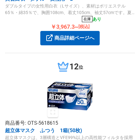
ダブルタイプの女性用白衣（Lサイズ）、素材はポリエステル
65％・綿35％で、胸囲108cm、着丈105cm、袖丈57cmです。夏
冬通して快適に着用でき、名入れ刺繍対応も可能です。
あり
在庫
￥3,967.3~
[税込]
商品詳細ページへ
12
位
商品番号: OTS-5618615
超立体マスク ふつう 1箱(50枚)
超立体マスクは、3層構造とVFE99%以上の高性能フィルタを採用