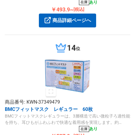
りで、ホワイトカラーのプリーツタイプ。
あり
在庫
￥493.9~
[税込]
商品詳細ページへ
14
位
商品番号: KWN-37349479
BMCフィットマスク レギュラー 60枚
BMCフィットマスクレギュラーは、3層構造で高い微粒子ろ過性能
を持ち、耳ひもがふわふわで快適な着用感を実現します。約
175×95mmのサイズで、60枚入りのセットです。
あり
在庫