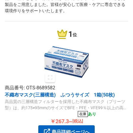
製品をご用意しました。皆様が安心して医療・ケアに専念できる
環境作りをサポートいたします。
1
位
商品番号: OTS-8689582
不織布マスク(三層構造) ふつうサイズ 1箱(50枚)
高品質の三層構造フィルターを採用した不織布マスク（プリーツ
型）は、約175×95mmのサイズでBFE・PFE・VFE99％以上の高性
能を誇ります。中国製、50枚入りです。
あり
在庫
￥267.3~
[税込]
商品詳細ページへ