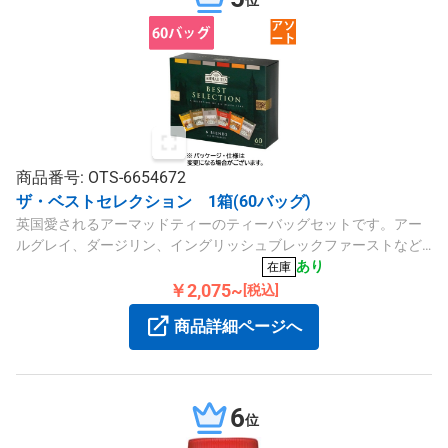
商品番号: OTS-6654672
ザ・ベストセレクション 1箱(60バッグ)
英国愛されるアーマッドティーのティーバッグセットです。アー
ルグレイ、ダージリン、イングリッシュブレックファーストなど
計6種類、各10バッグ入りの60バッグ入りパッケージです。
あり
在庫
￥2,075~
[税込]
商品詳細ページへ
6
位