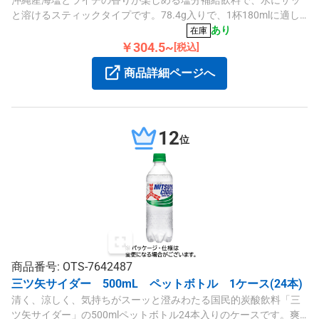
沖縄産海塩とライチの香りが楽しめる塩分補給飲料で、水にサッ
と溶けるスティックタイプです。78.4g入りで、1杯180mlに適し
ています。
あり
在庫
￥304.5~
[税込]
商品詳細ページへ
12
位
商品番号: OTS-7642487
三ツ矢サイダー 500mL ペットボトル 1ケース(24本)
清く、涼しく、気持ちがスーッと澄みわたる国民的炭酸飲料「三
ツ矢サイダー」の500mlペットボトル24本入りのケースです。爽