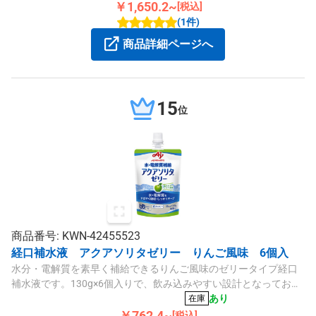
￥1,650.2~
[税込]
(1件)
商品詳細ページへ
15
位
商品番号: KWN-42455523
経口補水液 アクアソリタゼリー りんご風味 6個入
水分・電解質を素早く補給できるりんご風味のゼリータイプ経口
補水液です。130g×6個入りで、飲み込みやすい設計となっており
ます。
あり
在庫
￥762.4~
[税込]