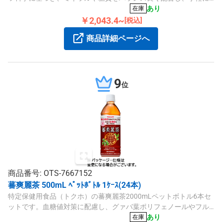
水分補給ができる商品です。
あり
在庫
￥2,043.4~
[税込]
商品詳細ページへ
9
位
商品番号: OTS-7667152
蕃爽麗茶 500mL ﾍﾟｯﾄﾎﾞﾄﾙ 1ｹｰｽ(24本)
特定保健用食品（トクホ）の蕃爽麗茶2000mLペットボトル6本セ
ットです。血糖値対策に配慮し、グァバ葉ポリフェノールやフル
ーツエキスを配合し、ノンカフェインで飲みやすい仕上がりとな
あり
在庫