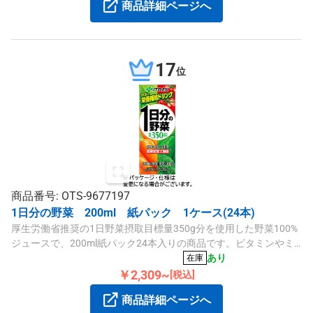
商品詳細ページへ
17
位
商品番号: OTS-9677197
1日分の野菜 200ml 紙パック 1ケース(24本)
厚生労働省推奨の1日野菜摂取目標量350g分を使用した野菜100%
ジュースで、200ml紙パック24本入りの商品です。ビタミンやミ
ネラルを豊富に含み、砂糖・食塩不使用でヘルシーに野菜の味わ
あり
在庫
いが楽しめます。
￥2,309~
[税込]
商品詳細ページへ