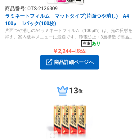
商品番号: OTS-2126809
ラミネートフィルム マットタイプ(片面つや消し) A4
100μ 1パック(100枚)
片面つや消しのA4ラミネートフィルム（100μm）は、光の反射を
抑え、案内板やメニューに最適です。静電防止・3層構造で高品質
な仕上がりです。
あり
在庫
￥2,244~
[税込]
商品詳細ページへ
13
位