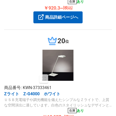
57％で環境に配慮しています。
あり
在庫
￥920.3~
[税込]
商品詳細ページへ
20
位
商品番号: KWN-37333461
Zライト Z-G4000 ホワイト
ＵＳＢ充電端子や調光機能を備えたシンプルなＺライトで、上質
な空間演出に適しています。白色のスタイリッシュなデザインと
180°調整可能なセードが特徴です。
あり
在庫