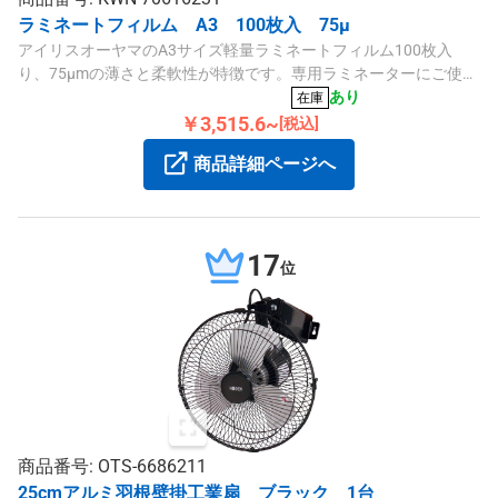
ラミネートフィルム A3 100枚入 75μ
アイリスオーヤマのA3サイズ軽量ラミネートフィルム100枚入
り、75μmの薄さと柔軟性が特徴です。専用ラミネーターにご使用
ください。
あり
在庫
￥3,515.6~
[税込]
商品詳細ページへ
17
位
商品番号: OTS-6686211
25cmアルミ羽根壁掛工業扇 ブラック 1台