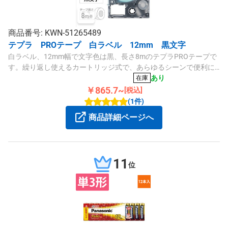
商品番号: KWN-51265489
テプラ PROテープ 白ラベル 12mm 黒文字
白ラベル、12mm幅で文字色は黒、長さ8mのテプラPROテープで
す。繰り返し使えるカートリッジ式で、あらゆるシーンで便利に
ご使用いただけます。
あり
在庫
￥865.7~
[税込]
(1件)
商品詳細ページへ
11
位