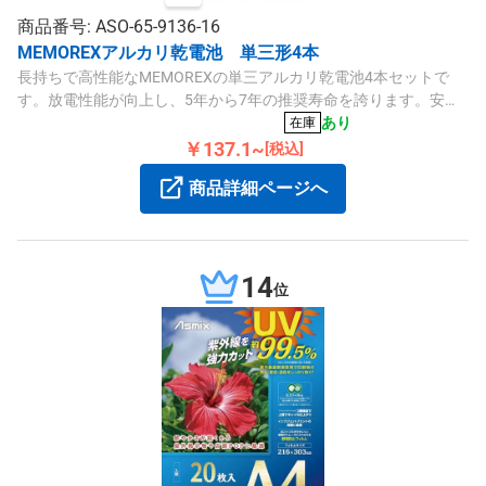
商品番号: ASO-65-9136-16
MEMOREXアルカリ乾電池 単三形4本
長持ちで高性能なMEMOREXの単三アルカリ乾電池4本セットで
す。放電性能が向上し、5年から7年の推奨寿命を誇ります。安全
性とコストパフォーマンスに優れ、さまざまな機器に適していま
あり
在庫
す。
￥137.1~
[税込]
商品詳細ページへ
14
位