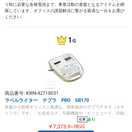
う時に必要な各種電池まで、事業活動の基盤となるアイテムを網
羅しています。オフィスの課題解決に繋がる最適な一台をお選び
ください。
1
位
商品番号: KWN-42718031
ラベルライター テプラ PRO SR170
家庭や小規模オフィスに最適な、簡単操作のテプラＰＲＯ（ＳＲ
１７０）です。「お名前タグ」印刷機能や「ピッとコード」印刷
機能を搭載。これ１台で整理整頓からお子様の持ち物管理まで幅
あり
在庫
広く対応します。
￥7,373.9~
[税込]