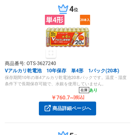
4
位
商品番号: OTS-3627240
Vアルカリ乾電池 10年保存 単4形 1パック(20本)
保存期間10年の単4アルカリ乾電池20本パックです。温度・湿度
条件下で長期保存可能で、水銀を使用していません。
あり
在庫
￥760.7~
[税込]
商品詳細ページへ