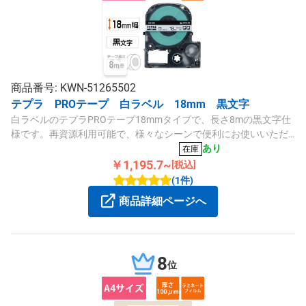
商品番号: KWN-51265502
テプラ PROテープ 白ラベル 18mm 黒文字
白ラベルのテプラPROテープ18mmタイプで、長さ8mの黒文字仕
様です。再資源利用可能で、様々なシーンで便利にお使いいただ
けます。
あり
在庫
￥1,195.7~
[税込]
(1件)
商品詳細ページへ
8
位