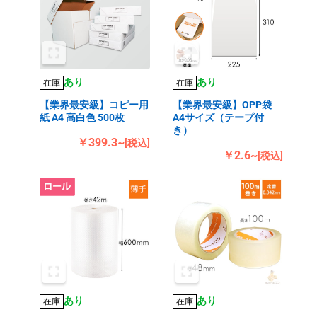
あり
あり
在庫
在庫
【業界最安級】コピー用
【業界最安級】OPP袋
紙 A4 高白色 500枚
A4サイズ（テープ付
き）
￥399.3~
[税込]
￥2.6~
[税込]
あり
あり
在庫
在庫