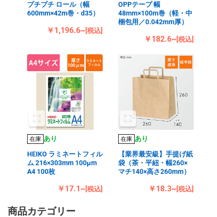
プチプチ ロール（幅
OPPテープ 幅
600mm×42m巻・d35）
48mm×100m巻（軽・中
梱包用／0.042mm厚）
￥1,196.6~
[税込]
￥182.6~
[税込]
あり
あり
在庫
在庫
HEIKO ラミネートフィル
【業界最安級】手提げ紙
ム 216×303mm 100μm
袋（茶・平紐・幅260×
A4 100枚
マチ140×高さ260mm）
￥17.1~
￥18.3~
[税込]
[税込]
商品カテゴリー