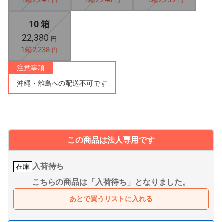
1箱2,241
1箱2,240
1箱2,239
円
円
円
10 箱
22,380
円
1箱2,238
円
注意事項
沖縄・離島への配送不可です
この商品は法人専用です
入荷待ち
在庫
こちらの商品は「入荷待ち」となりました。
あとで買うリストに入れる