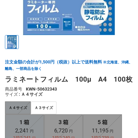
注文金額の合計が1,500円（税抜）以上で送料無料
※北海道、沖縄、
離島、一部商品を除く
ラミネートフィルム 100μ A4 100枚
商品番号
KWN-50632343
サイズ
: Ａ４サイズ
Ａ４サイズ
Ａ３サイズ
1 箱
3 箱
5 箱
2,241
6,720
11,195
円
円
円