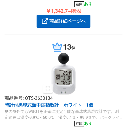
す。
あり
在庫
￥1,342.7~
[税込]
商品詳細ページへ
13
位
商品番号: OTS-3630134
時計付黒球式熱中症指数計 ホワイト 1個
夏の屋外でもWBGTを正確に測定可能な黒球式温湿度計です。測
定範囲は温度-9.9℃～60.0℃、湿度0.1％～99.9％で、バックライ
トやアラーム機能、三脚取り付けも備えています。
あり
在庫