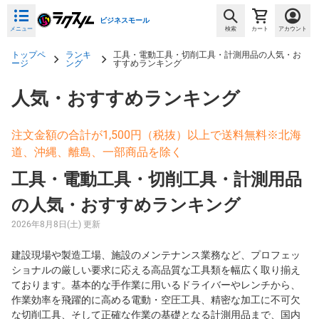
ビジネスモール
メニュー
検索
カート
アカウント
トップペ
ランキ
工具・電動工具・切削工具・計測用品の人気・お
ージ
ング
すすめランキング
人気・おすすめランキング
注文金額の合計が1,500円（税抜）以上で送料無料※北海
道、沖縄、離島、一部商品を除く
工具・電動工具・切削工具・計測用品
の人気・おすすめランキング
2026年8月8日(土) 更新
建設現場や製造工場、施設のメンテナンス業務など、プロフェッ
ショナルの厳しい要求に応える高品質な工具類を幅広く取り揃え
ております。基本的な手作業に用いるドライバーやレンチから、
作業効率を飛躍的に高める電動・空圧工具、精密な加工に不可欠
な切削工具、そして正確な作業の基礎となる計測用品まで、国内