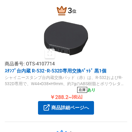
3
位
商品番号: OTS-4107714
ｽﾀﾝﾌﾟ台内蔵 R-532･R-532D専用交換ﾊﾟｯﾄﾞ 黒1個
シャイニースタンプ台内蔵交換パッド（赤）は、R-532およびR-
532D専用で、W44×D38×H9mm、約7gのABS樹脂とポリウレタン
材質を使用した交換用パッドです。
あり
在庫
￥288.2~
[税込]
商品詳細ページへ