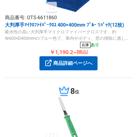
商品番号: OTS-6611860
大判厚手ﾏｲｸﾛﾌｧｲﾊﾞｰｸﾛｽ 400×400mm ﾌﾞﾙｰ 1ﾊﾟｯｸ(12枚)
吸水性の高い大判厚手マイクロファイバークロスです。約
W400×D400mmのブルー色で、車内やボディ、窓の掃除に適して
います。ポリエステル80％、ナイロン20％。12枚入り。
あり
在庫
￥1,190.2~
[税込]
商品詳細ページへ
8
位