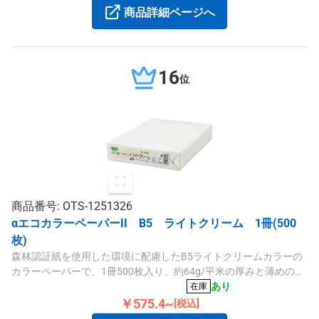
商品詳細ページへ
16
位
商品番号: OTS-1251326
αエコカラーペーパーII B5 ライトクリーム 1冊(500
枚)
森林認証紙を使用した環境に配慮したB5ライトクリームカラーの
カラーペーパーで、1冊500枚入り、約64g/平米の厚みと薄めの紙
質です。
あり
在庫
￥575.4~
[税込]