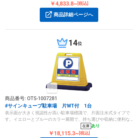
￥4,833.8~
[税込]
商品詳細ページへ
14
位
商品番号: OTS-1007281
#サインキューブ駐車場 片WT付 1台
表示面が大きく視認性が高い駐車場標識で、片面注水式タイプで
す。イエローとブルーのカラー展開で、持ち運びや収納に便利な
積み重ね可能な設計です。
あり
在庫
￥18,115.3~
[税込]