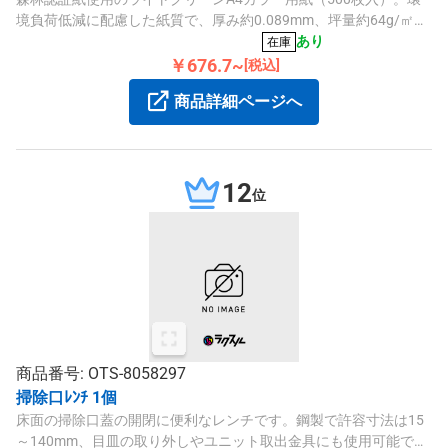
境負荷低減に配慮した紙質で、厚み約0.089mm、坪量約64g/㎡の
高品質なカラー紙です。
あり
在庫
￥676.7~
[税込]
商品詳細ページへ
12
位
商品番号: OTS-8058297
掃除口ﾚﾝﾁ 1個
床面の掃除口蓋の開閉に便利なレンチです。鋼製で許容寸法は15
～140mm、目皿の取り外しやユニット取出金具にも使用可能で