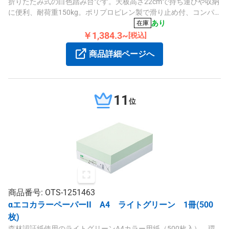
折りたたみ式の白色踏み台です。天板高さ22cmで持ち運びや収納
に便利、耐荷重150kg。ポリプロピレン製で滑り止め付、コンパ
クトに折りたたむことができます。
あり
在庫
￥1,384.3~
[税込]
商品詳細ページへ
11
位
商品番号: OTS-1251463
αエコカラーペーパーII A4 ライトグリーン 1冊(500
枚)
森林認証紙使用のライトグリーンA4カラー用紙（500枚入）。環