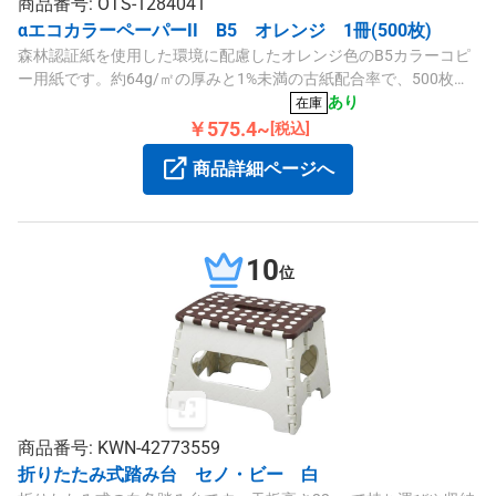
商品番号: OTS-1284041
αエコカラーペーパーII B5 オレンジ 1冊(500枚)
森林認証紙を使用した環境に配慮したオレンジ色のB5カラーコピ
ー用紙です。約64g/㎡の厚みと1%未満の古紙配合率で、500枚入
りの1冊包装となっています。
あり
在庫
￥575.4~
[税込]
商品詳細ページへ
10
位
商品番号: KWN-42773559
折りたたみ式踏み台 セノ・ビー 白