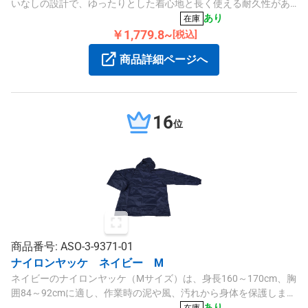
いなしの設計で、ゆったりとした着心地と長く使える耐久性があ
ります。
あり
在庫
￥1,779.8~
[税込]
商品詳細ページへ
16
位
商品番号: ASO-3-9371-01
ナイロンヤッケ ネイビー M
ネイビーのナイロンヤッケ（Mサイズ）は、身長160～170cm、胸
囲84～92cmに適し、作業時の泥や風、汚れから身体を保護しま
す。前立てからの風の侵入を防ぐ頭からかぶるデザインです。
あり
在庫