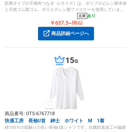
防塵タイプの不織布つなぎ（Lサイズ）は、ポリプロピレン製本体
と天然ゴム製ゴム、ポリエチレン製ファスナーを使用していま
す。適応身長は170〜180cmで、清掃・除草作業に適したホワイ
あり
在庫
トカラーの作業着です。
￥657.5~
[税込]
商品詳細ページへ
15
位
商品番号: OTS-6767718
快適工房 長袖U首 紳士 ホワイト M 1着
綿100％の肌触りの良い長袖U首シャツです。抗菌防臭加工や脇縫