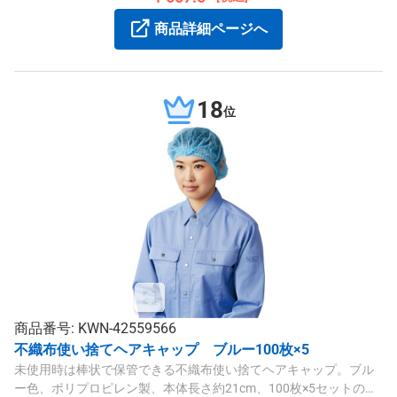
商品詳細ページへ
18
位
商品番号: KWN-42559566
不織布使い捨てヘアキャップ ブルー100枚×5
未使用時は棒状で保管できる不織布使い捨てヘアキャップ。ブル
ー色、ポリプロピレン製、本体長さ約21cm、100枚×5セットの大