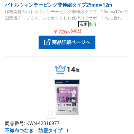
バトルウィンテーピング非伸縮タイプ25mm×12m
綿布素材のバトルウィンテーピング非伸縮タイプ、25mm×12mの
固定用テープです。シッカリとした保持力でサポート性に優れ、
手切れ性も高く使いやすいです。
あり
在庫
￥726~
[税込]
商品詳細ページへ
14
位
商品番号: KWN-42016977
不織布つなぎ 防塵タイプ L