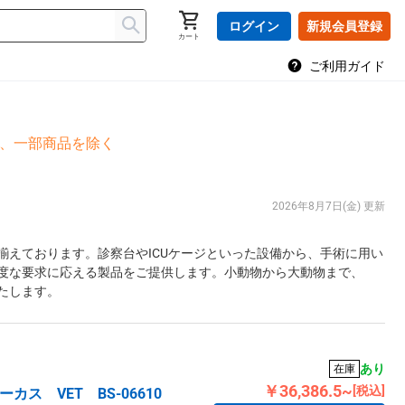
ログイン
新規会員登録
カート
ご利用ガイド
島、一部商品を除く
2026年8月7日(金) 更新
えております。診察台やICUケージといった設備から、手術に用い
度な要求に応える製品をご提供します。小動物から大動物まで、
たします。
あり
在庫
￥36,386.5~
[税込]
ス VET BS-06610