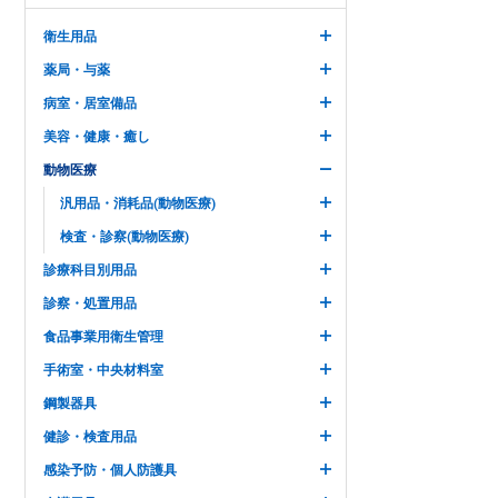
衛生用品
薬局・与薬
病室・居室備品
美容・健康・癒し
動物医療
汎用品・消耗品(動物医療)
検査・診察(動物医療)
診療科目別用品
診察・処置用品
食品事業用衛生管理
手術室・中央材料室
鋼製器具
健診・検査用品
感染予防・個人防護具