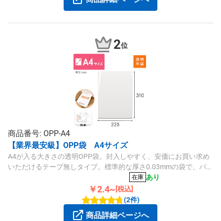
2
位
商品番号: OPP-A4
【業界最安級】OPP袋 A4サイズ
A4が入る大きさの透明OPP袋。封入しやすく、安価にお買い求め
いただけるテープ無しタイプ。標準的な厚さ0.03mmの袋で、パリ
ッとした質感や透明度の高さが特徴です。ラッピングや商品梱
あり
在庫
包、同封書類の保護などにいかがでしょうか。
￥2.4~
[税込]
(2件)
商品詳細ページへ