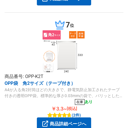
7
位
商品番号: OPP-K2T
OPP袋 角2サイズ（テープ付き）
A4が入る角2封筒ほどの大きさで、静電気防止加工されたテープ
付きの透明OPP袋。標準的な厚さ0.03mmの袋で、パリッとした質
感や透明度の高さが特徴です。納品書や請求書の同封、カタログ
あり
在庫
梱包、ラッピングなどにいかがでしょうか。
￥3.3~
[税込]
(2件)
商品詳細ページへ