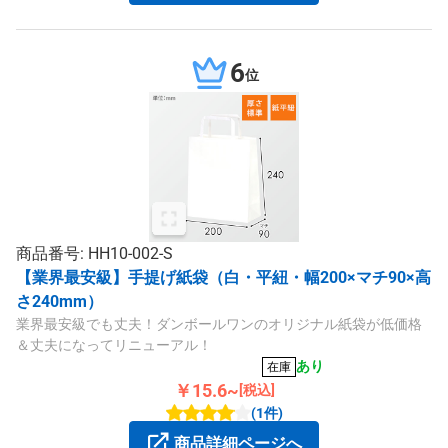
6
位
商品番号: HH10-002-S
【業界最安級】手提げ紙袋（白・平紐・幅200×マチ90×高
さ240mm）
業界最安級でも丈夫！ダンボールワンのオリジナル紙袋が低価格
＆丈夫になってリニューアル！
あり
在庫
￥15.6~
[税込]
(1件)
商品詳細ページへ