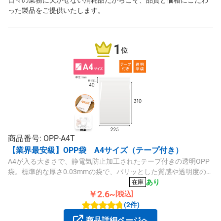
日々の業務に欠かせない消耗品だからこそ、品質と価格にこだわ
った製品をご提供いたします。
1
位
商品番号: OPP-A4T
【業界最安級】OPP袋 A4サイズ（テープ付き）
A4が入る大きさで、静電気防止加工されたテープ付きの透明OPP
袋。標準的な厚さ0.03mmの袋で、パリッとした質感や透明度の高
さが特徴です。DM発送や書類の同封、商品梱包、ラッピングなど
あり
在庫
にいかがでしょうか。
￥2.6~
[税込]
(2件)
商品詳細ページへ