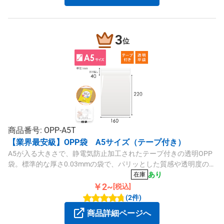
3
位
商品番号: OPP-A5T
【業界最安級】OPP袋 A5サイズ（テープ付き）
A5が入る大きさで、静電気防止加工されたテープ付きの透明OPP
袋。標準的な厚さ0.03mmの袋で、パリッとした質感や透明度の高
さが特徴です。カタログや納品書の同封、商品梱包、ラッピング
あり
在庫
などにいかがでしょうか。
￥2~
[税込]
(2件)
商品詳細ページへ