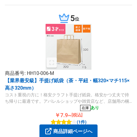
5
位
商品番号: HH10-006-M
【業界最安級】手提げ紙袋（茶・平紐・幅320×マチ115×
高さ320mm）
コスト重視の方に！格安クラフト手提げ紙袋。格安かつ丈夫で持
ち帰りに最適です。アパレルショップや雑貨店など、店舗用の梱
包・包装資材としていかがでしょうか。
あり
在庫
￥7.9~
[税込]
(1件)
商品詳細ページへ