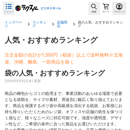
ビジネスモール
メニュー
検索
カート
アカウント
トップペー
ランキン
店舗用
袋の人気・おすすめランキン
ジ
グ
品
グ
人気・おすすめランキング
注文金額の合計が1,500円（税抜）以上で送料無料※北海
道、沖縄、離島、一部商品を除く
袋の人気・おすすめランキング
2026年8月6日(木) 更新
商品の梱包からゴミの処理まで、事業活動のあらゆる場面で必要
となる袋類を、サイズや素材、用途別に幅広く取り揃えておりま
す。商品を保護するポリ袋や高級感を演出する紙袋、お客様にお
持ち帰りいただくためのレジ袋、オフィスや店舗の衛生を保つゴ
ミ袋など、様々なニーズに対応可能です。強度や透明度、デザイ
ン性など、ご希望の条件に合った製品をお選びいただけます。