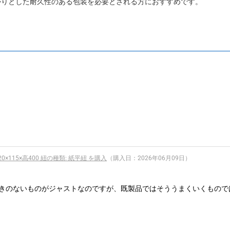
かりとした耐久性のある包装を必要とされる方におすすめです。
20×115×高400 紐の種類: 紙平紐 を購入
（購入日：2026年06月09日）
きのないものがジャストなのですが、既製品ではそううまくいくもので