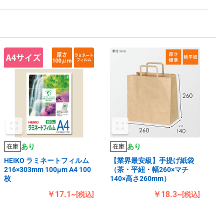
あり
あり
在庫
在庫
HEIKO ラミネートフィルム
【業界最安級】手提げ紙袋
216×303mm 100μm A4 100
（茶・平紐・幅260×マチ
枚
140×高さ260mm）
￥17.1~
￥18.3~
[税込]
[税込]