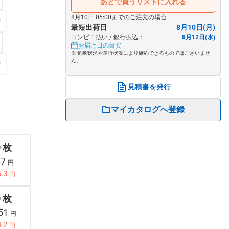
あとで買うリストに入れる
8月10日 05:00までのご注文の場合
0
最短出荷日
8月10日(月)
コンビニ払い / 銀行振込：
8月12日(水)
お届け日の目安
※ 気象状況や運行状況により確約できるものではございませ
ん。
0
見積書を発行
マイカタログへ登録
0 枚
67
円
.3
円
0 枚
851
円
.2
円