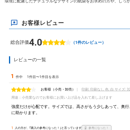
環境に配慮したナチュラルなデザインの紙袋をお求めの方や、しっ
お客様レビュー
4.0
総合評価
（
1
件のレビュー）
レビューの一覧
1
件中
1件目〜1件目を表示
お客様
（小売・卸売）
｜
印刷: 印刷なし 色: 白 サイズ: 3
用途：小売業なのでお客様にお買い上げ品を入れて差し上げます
強度だけが心配です。サイズでは、高さがもう少しあって、奥行
に助かります。 
1
人の方が、｢購入の参考になった！｣と言っています
参考になった！