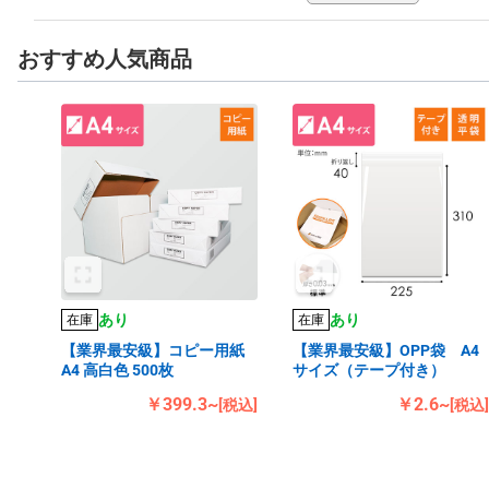
おすすめ人気商品
あり
あり
在庫
在庫
【業界最安級】コピー用紙
【業界最安級】OPP袋 A4
A4 高白色 500枚
サイズ（テープ付き）
￥399.3~
￥2.6~
[税込]
[税込]