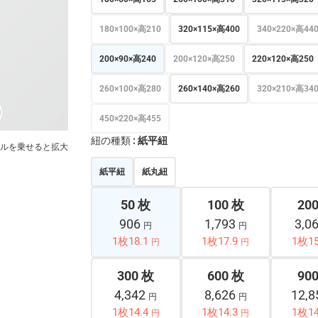
180×100×高210
320×115×高400
340×220×高44
200×90×高240
200×120×高250
220×120×高250
260×100×高280
260×140×高260
320×210×高34
450×220×高455
紐の種類
: 紙平紐
ルを乗せると拡大
紙平紐
紙丸紐
50 枚
100 枚
20
906
1,793
3,0
円
円
1枚18.1
1枚17.9
1枚15
円
円
300 枚
600 枚
90
4,342
8,626
12,
円
円
1枚14.4
1枚14.3
1枚14
円
円