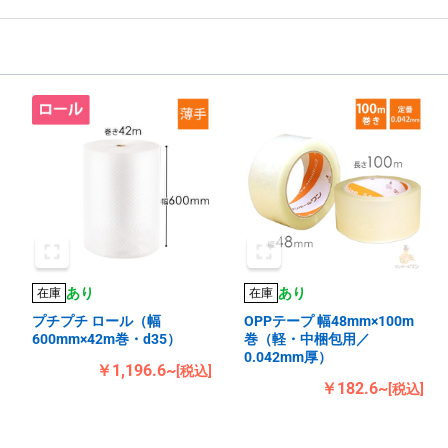
あり
あり
在庫
在庫
プチプチ ロール（幅
OPPテープ 幅48mm×100m
600mm×42m巻・d35）
巻（軽・中梱包用／
0.042mm厚）
￥1,196.6~
[税込]
￥182.6~
[税込]