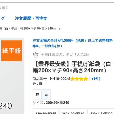
ログ
注文履歴・再注文
（白・平紐・幅200×マチ90×高さ240mm）
注文金額の合計が1,500円（税抜）以上で送料無料
離島、一部商品を除く
手提げ紙袋のカテゴリ人気2位
【業界最安級】手提げ紙袋（白
幅200×マチ90×高さ240mm）
商品番号
HH10-002-S
(1件)
色
: 白
茶
白
サイズ
: 200×90×高240
180×60×高165
260×100×高310
320×115×高320