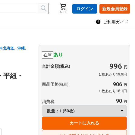
ログイン
新規会員登録
カート
ご利用ガイド
※北海道、沖縄、
あり
在庫
996
合計金額(税込)
・平紐・
１枚あたり19.9円
906
商品価格
(税別)
１枚あたり18.1円
90
消費税
カートに入れる