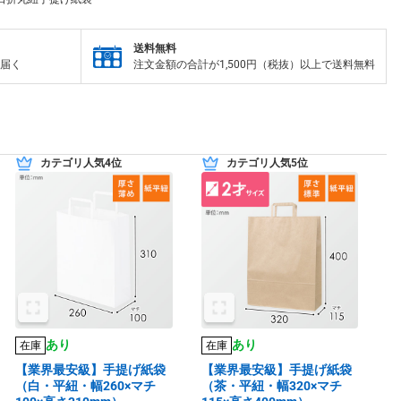
送料無料
届く
注文金額の合計が1,500円（税抜）以上で送料無料
カテゴリ人気4位
カテゴリ人気5位
あり
あり
在庫
在庫
【業界最安級】手提げ紙袋
【業界最安級】手提げ紙袋
（白・平紐・幅260×マチ
（茶・平紐・幅320×マチ