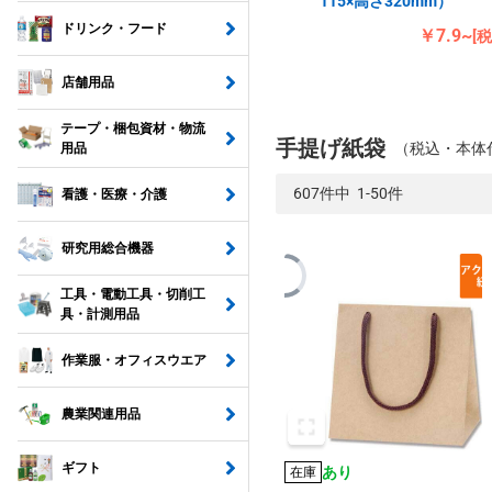
115×高さ320mm）
ドリンク・フード
￥7.9~
[
店舗用品
テープ・梱包資材・物流
手提げ紙袋
（税込・本体
用品
607件中 1-50件
看護・医療・介護
研究用総合機器
工具・電動工具・切削工
具・計測用品
作業服・オフィスウエア
農業関連用品
ギフト
あり
在庫