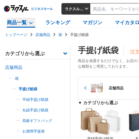
ラクスルビジネスモール
ビジネスモール
商品一覧
ランキング
マガジン
マイカタ
トップページ
店舗用品
袋
手提げ紙袋
手提げ紙袋
注文
カテゴリから選ぶ
商品を保護するだけでなく、お店の
な種類をご用意しております。
店舗用品
袋
店舗用品
手提げ紙袋
平紐手提げ紙袋
▼ カテゴリから選ぶ
丸紐手提げ紙袋
高級ギフトバッグ
お酒用手提袋
平紐手提げ紙袋