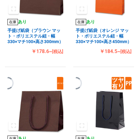
あり
あり
在庫
在庫
手提げ紙袋（ブラウン マッ
手提げ紙袋（オレンジ マッ
ト・ポリエステル紐・幅
ト・ポリエステル紐・幅
330×マチ100×高さ300mm）
330×マチ100×高さ450mm）
￥178.6~
￥184.5~
[税込]
[税込]
あり
あり
在庫
在庫