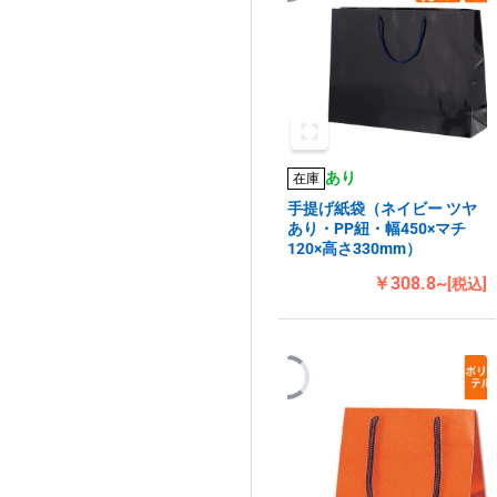
あり
在庫
手提げ紙袋（ネイビー ツヤ
あり・PP紐・幅450×マチ
120×高さ330mm）
￥308.8~
[税込]