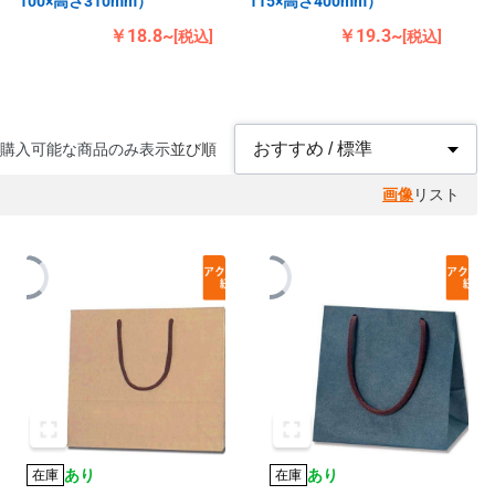
100×高さ310mm）
115×高さ400mm）
￥18.8~
￥19.3~
[税込]
[税込]
購入可能な商品のみ表示
並び順
画像
リスト
あり
あり
在庫
在庫