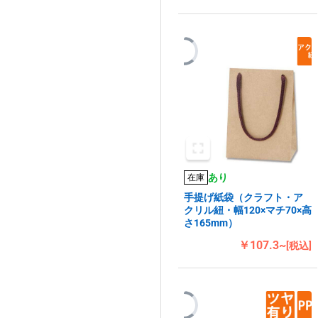
あり
在庫
手提げ紙袋（クラフト・ア
クリル紐・幅120×マチ70×高
さ165mm）
￥107.3~
[税込]