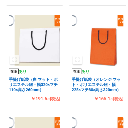
あり
あり
在庫
在庫
手提げ紙袋（白 マット・ポ
手提げ紙袋（オレンジ マッ
リエステル紐・幅320×マチ
ト・ポリエステル紐・幅
110×高さ260mm）
225×マチ80×高さ320mm）
￥191.6~
￥165.1~
[税込]
[税込]