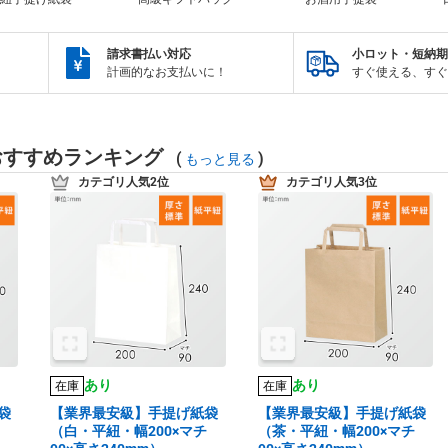
請求書払い対応
小ロット・短納期
計画的なお支払いに！
すぐ使える、すぐ
おすすめランキング
(
)
もっと見る
カテゴリ人気2位
カテゴリ人気3位
あり
あり
在庫
在庫
袋
【業界最安級】手提げ紙袋
【業界最安級】手提げ紙袋
（白・平紐・幅200×マチ
（茶・平紐・幅200×マチ