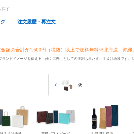
ログ
注文履歴・再注文
金額の合計が1,500円（税抜）以上で送料無料※北海道、沖
ブランドイメージを伝える「歩く広告」としての役割も果たす、手提げ紙袋です。
袋
丸紐手提げ紙袋
高級ギフトバッグ
お酒用手提袋