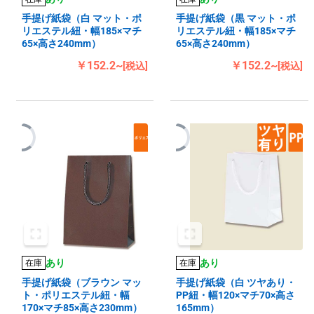
手提げ紙袋（白 マット・ポ
手提げ紙袋（黒 マット・ポ
リエステル紐・幅185×マチ
リエステル紐・幅185×マチ
65×高さ240mm）
65×高さ240mm）
￥152.2~
￥152.2~
[税込]
[税込]
あり
あり
在庫
在庫
手提げ紙袋（ブラウン マッ
手提げ紙袋（白 ツヤあり・
ト・ポリエステル紐・幅
PP紐・幅120×マチ70×高さ
170×マチ85×高さ230mm）
165mm）