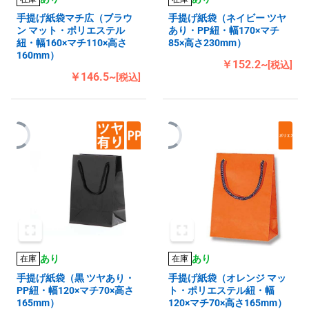
手提げ紙袋マチ広（ブラウ
手提げ紙袋（ネイビー ツヤ
ン マット・ポリエステル
あり・PP紐・幅170×マチ
紐・幅160×マチ110×高さ
85×高さ230mm）
160mm）
￥152.2~
[税込]
￥146.5~
[税込]
あり
あり
在庫
在庫
手提げ紙袋（黒 ツヤあり・
手提げ紙袋（オレンジ マッ
PP紐・幅120×マチ70×高さ
ト・ポリエステル紐・幅
165mm）
120×マチ70×高さ165mm）