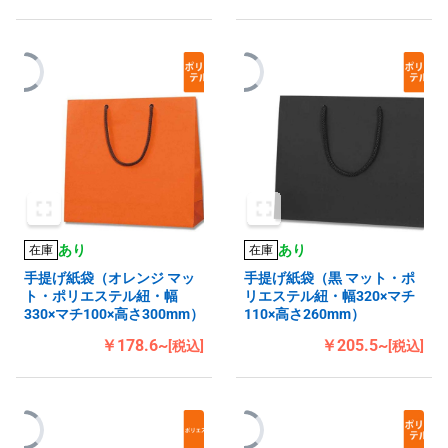
あり
あり
在庫
在庫
手提げ紙袋（オレンジ マッ
手提げ紙袋（黒 マット・ポ
ト・ポリエステル紐・幅
リエステル紐・幅320×マチ
330×マチ100×高さ300mm）
110×高さ260mm）
￥178.6~
￥205.5~
[税込]
[税込]