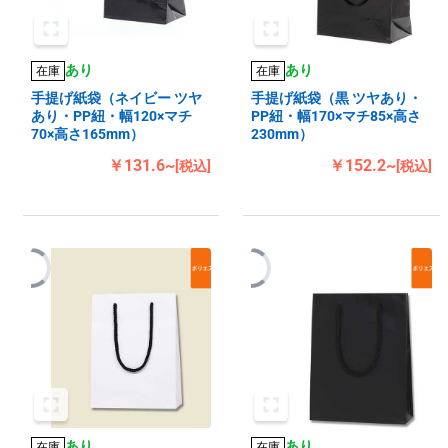
あり
あり
在庫
在庫
手提げ紙袋（ネイビー ツヤ
手提げ紙袋（黒 ツヤあり・
あり・PP紐・幅120×マチ
PP紐・幅170×マチ85×高さ
70×高さ165mm）
230mm）
￥131.6~
￥152.2~
[税込]
[税込]
あり
あり
在庫
在庫