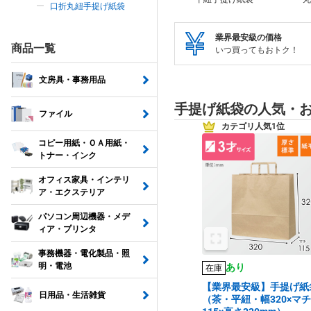
口折丸紐手提げ紙袋
業界最安級の価格
商品一覧
いつ買ってもおトク！
文房具・事務用品
手提げ紙袋の人気・
ファイル
カテゴリ人気1位
コピー用紙・ＯＡ用紙・
トナー・インク
オフィス家具・インテリ
ア・エクステリア
パソコン周辺機器・メデ
ィア・プリンタ
事務機器・電化製品・照
明・電池
あり
在庫
【業界最安級】手提げ紙
日用品・生活雑貨
（茶・平紐・幅320×マチ