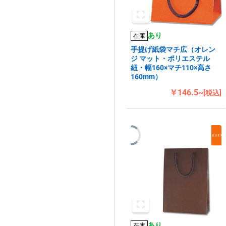
あり
在庫
手提げ紙袋マチ広（オレン
ジ マット・ポリエステル
紐・幅160×マチ110×高さ
160mm）
￥146.5~
[税込]
あり
在庫