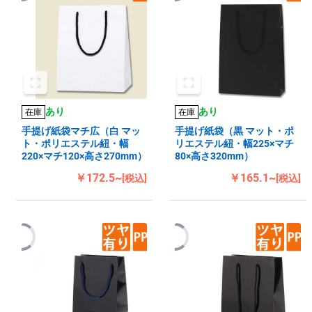
あり
あり
在庫
在庫
手提げ紙袋マチ広（白 マッ
手提げ紙袋（黒 マット・ポ
ト・ポリエステル紐・幅
リエステル紐・幅225×マチ
220×マチ120×高さ270mm）
80×高さ320mm）
￥172.5~
￥165.1~
[税込]
[税込]