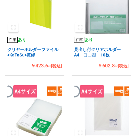
あり
あり
在庫
在庫
クリヤーホルダーファイル
見出し付クリアホルダー
<KaTaSu>黄緑
A4 ヨコ型 10枚
￥423.6~
￥602.8~
[税込]
[税込]