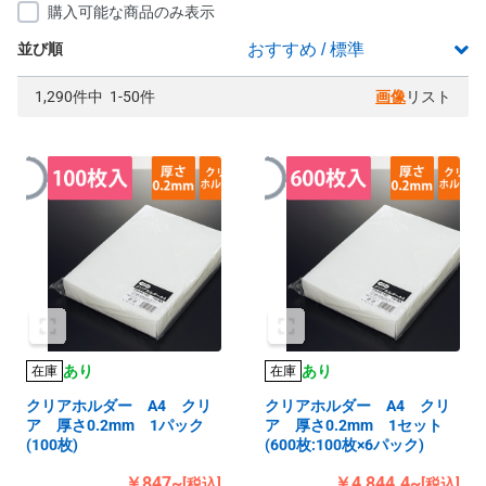
購入可能な商品のみ表示
並び順
1,290件中 1-50件
画像
リスト
あり
あり
在庫
在庫
クリアホルダー A4 クリ
クリアホルダー A4 クリ
ア 厚さ0.2mm 1パック
ア 厚さ0.2mm 1セット
(100枚)
(600枚:100枚×6パック)
￥847~
￥4,844.4~
[税込]
[税込]