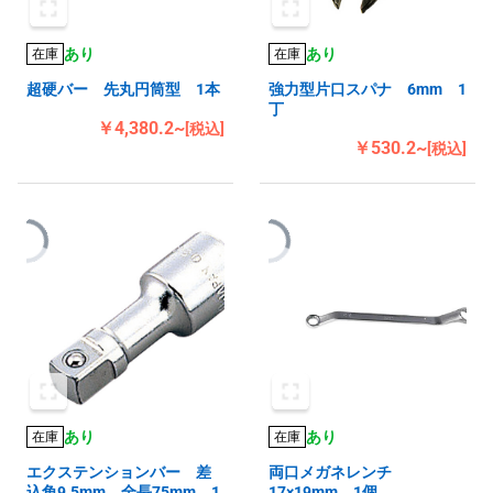
あり
あり
在庫
在庫
超硬バー 先丸円筒型 1本
強力型片口スパナ 6mm 1
丁
￥4,380.2~
[税込]
￥530.2~
[税込]
あり
あり
在庫
在庫
エクステンションバー 差
両口メガネレンチ
込角9.5mm 全長75mm 1
17×19mm 1個