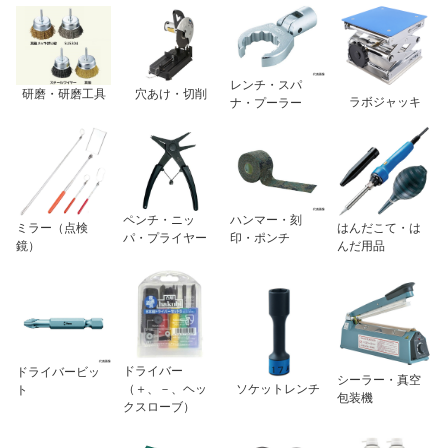
レンチ・スパ
研磨・研磨工具
穴あけ・切削
ラボジャッキ
ナ・プーラー
ペンチ・ニッ
ハンマー・刻
ミラー（点検
はんだこて・は
パ・プライヤー
印・ポンチ
鏡）
んだ用品
ドライバー
ドライバービッ
シーラー・真空
（＋、－、ヘッ
ソケットレンチ
ト
包装機
クスローブ）