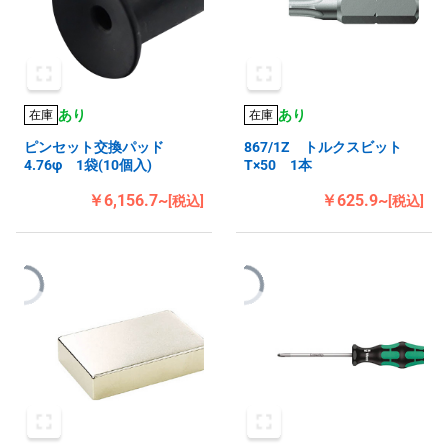
あり
あり
在庫
在庫
ピンセット交換パッド
867/1Z トルクスビット
4.76φ 1袋(10個入)
T×50 1本
￥6,156.7~
￥625.9~
[税込]
[税込]