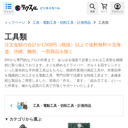
ビジネスモール
メニュー
検索
カート
アカウント
トップページ
工具・電動工具・切削工具・計測用品
工具類
工具類
注文金額の合計が1,500円（税抜）以上で送料無料※北海
道、沖縄、離島、一部商品を除く
DIYから専門的なプロの作業まで、あらゆる場面で必要とされる工具類を網羅
的に取り揃えております。ネジを締めるドライバー、ボルトを回すレンチと
いった基本的な手作業工具はもちろん、精密作業用の測定工具や、作業効率
を飛躍的に向上させる電動工具、専門分野で活躍する特殊工具まで、多種多
様な製品をご用意しました。皆様の「作る」「直す」「組み立てる」といっ
た作業を、確かな品質の工具で力強くサポートいたします。
工具・電動工具・切削工具・計測用品
▼ カテゴリから選ぶ