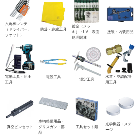
六角棒レンチ
鍍金（メッ
（ドライバー、
防爆・絶縁工具
キ）・UV・表面
塗装・内装用品
ソケット）
処理関連
電動工具・油圧
水道・空調配管
電設工具
測定工具
工具
用工具
車輌整備用品・
光学機器・ステ
真空ピンセット
グリスガン・部
工具セット類
ージ
品