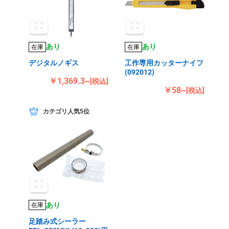
あり
あり
在庫
在庫
デジタルノギス
工作専用カッターナイフ
(092012)
￥1,369.3~
[税込]
￥58~
[税込]
カテゴリ人気5位
あり
在庫
足踏み式シーラー