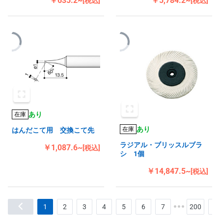
￥635.2~
￥5,784.2~
[税込]
[税込]
あり
在庫
あり
在庫
はんだこて用 交換こて先
ラジアル・ブリッスルブラ
￥1,087.6~
[税込]
シ 1個
￥14,847.5~
[税込]
1
2
3
4
5
6
7
200