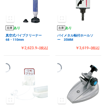
あり
あり
在庫
在庫
真空式パイプクリーナー
バイメタル軸付ホールソ
68・110mm
ー 35MM
￥2,623.9~
￥3,619~
[税込]
[税込]