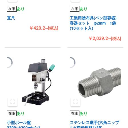
あり
あり
在庫
在庫
直尺
工業用塗布具(ペン型容器)
容器セット φ2mm 1袋
￥420.2~
[税込]
(10セット入)
￥2,039.2~
[税込]
あり
あり
在庫
在庫
小型ボール盤
ステンレス継手(六角ニップ
3200~6200min^-1
ル)(接続規格1/4R)