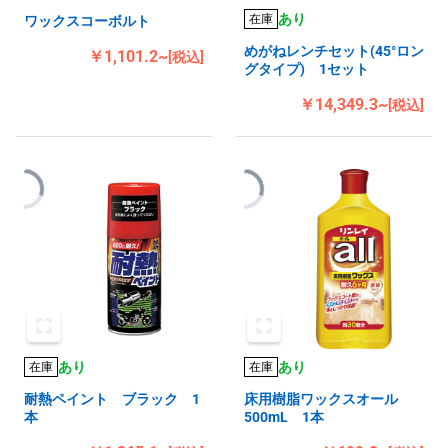
あり
在庫
ワックスコーボルト
めがねレンチセット(45°ロン
￥1,101.2~
[税込]
グタイプ) 1セット
￥14,349.3~
[税込]
あり
あり
在庫
在庫
耐熱ペイント ブラック 1
床用樹脂ワックスオール
本
500mL 1本