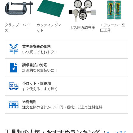
クランプ・バイ
カッティングマ
エアツール・空
ガス圧力調整器
ス
ット
圧工具
業界最安級の価格
いつ買ってもおトク！
請求書払い対応
計画的なお支払いに！
小ロット・短納期
すぐ使える、すぐ届く
送料無料
注文金額の合計が1,500円（税抜）以上で送料無料
工具類の人気・おすすめランキング
(