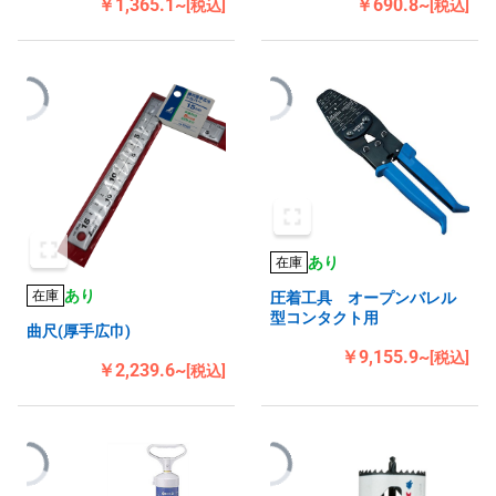
￥1,365.1~
￥690.8~
[税込]
[税込]
あり
在庫
あり
在庫
圧着工具 オープンバレル
型コンタクト用
曲尺(厚手広巾)
￥9,155.9~
[税込]
￥2,239.6~
[税込]