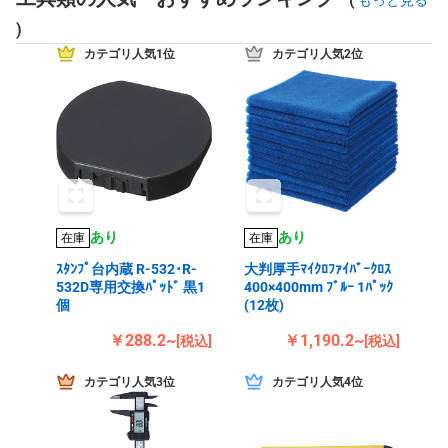
もっと見る
)
カテゴリ人気1位
カテゴリ人気2位
あり
あり
在庫
在庫
ｽﾀﾝﾌﾟ台内蔵 R-532･R-
大判厚手ﾏｲｸﾛﾌｧｲﾊﾞｰｸﾛｽ
532D専用交換ﾊﾟｯﾄﾞ 黒1
400×400mm ﾌﾞﾙｰ 1ﾊﾟｯｸ
個
(12枚)
￥288.2~
￥1,190.2~
[税込]
[税込]
カテゴリ人気3位
カテゴリ人気4位