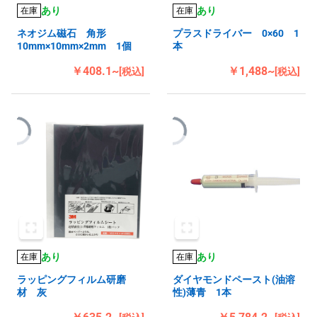
あり
あり
在庫
在庫
ネオジム磁石 角形
プラスドライバー 0×60 1
10mm×10mm×2mm 1個
本
￥408.1~
￥1,488~
[税込]
[税込]
あり
あり
在庫
在庫
ラッピングフィルム研磨
ダイヤモンドペースト(油溶
材 灰
性)薄青 1本