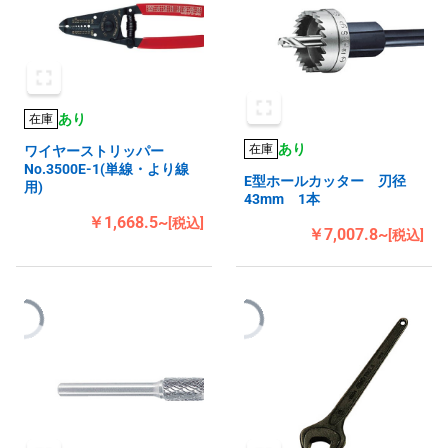
あり
在庫
あり
在庫
ワイヤーストリッパー
No.3500E-1(単線・より線
E型ホールカッター 刃径
用)
43mm 1本
￥1,668.5~
[税込]
￥7,007.8~
[税込]