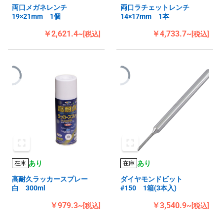
両口メガネレンチ
両口ラチェットレンチ
19×21mm 1個
14×17mm 1本
￥2,621.4~
￥4,733.7~
[税込]
[税込]
あり
あり
在庫
在庫
高耐久ラッカースプレー
ダイヤモンドビット
白 300ml
#150 1箱(3本入)
￥979.3~
￥3,540.9~
[税込]
[税込]