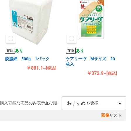
あり
あり
在庫
在庫
脱脂綿 500g 1パック
ケアリーヴ Mサイズ 20
枚入
￥881.1~
[税込]
￥372.9~
[税込]
購入可能な商品のみ表示
並び順
画像
リスト