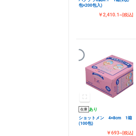
包×200包入)
￥2,410.1~
[税込]
あり
在庫
ショットメン 4×8cm 1箱
(100包)
￥693~
[税込]