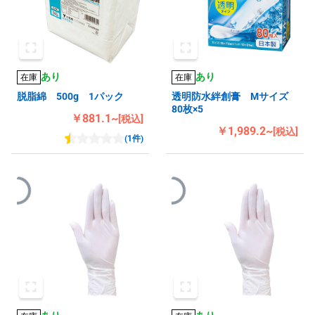
あり
あり
在庫
在庫
脱脂綿 500g 1パック
透明防水絆創膏 Mサイズ
80枚×5
￥881.1~
[税込]
￥1,989.2~
[税込]
(1件)