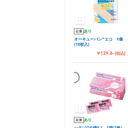
あり
在庫
オーキューバン™エコ 1個
(10枚入)
￥129.8~
[税込]
あり
在庫
ハクゾウG綿0.1 1箱(2枚/