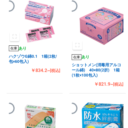
あり
在庫
ハクゾウG綿0.1 1箱(2枚/
あり
在庫
包×60包入)
ショットメン(消毒用アルコ
￥834.2~
ール綿) 40×80(2折) 1箱
[税込]
(1枚×100包入)
￥821.9~
[税込]