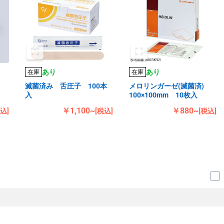
あり
あり
在庫
在庫
滅菌済み 舌圧子 100本
メロリンガーゼ(滅菌済)
入
100×100mm 10枚入
￥1,100~
￥880~
税込]
[税込]
[税込]
）