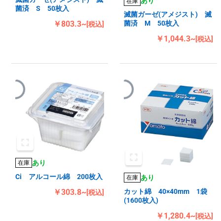
あり
在庫
菌済 S 50枚入
滅菌ガーゼ(アメジスト) 滅
￥803.3~
菌済 M 50枚入
[税込]
￥1,044.3~
[税込]
あり
在庫
Ci アルコール綿 200枚入
あり
在庫
￥303.8~
カット綿 40×40mm 1袋
[税込]
(1600枚入)
￥1,280.4~
[税込]