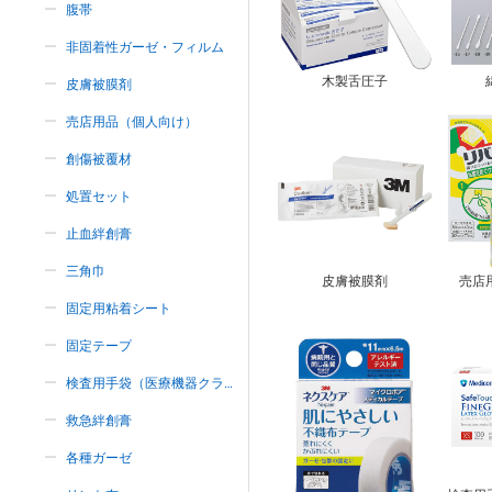
腹帯
非固着性ガーゼ・フィルム
木製舌圧子
皮膚被膜剤
売店用品（個人向け）
創傷被覆材
処置セット
止血絆創膏
三角巾
皮膚被膜剤
売店
固定用粘着シート
固定テープ
検査用手袋（医療機器クラス
Ⅰ）
救急絆創膏
各種ガーゼ