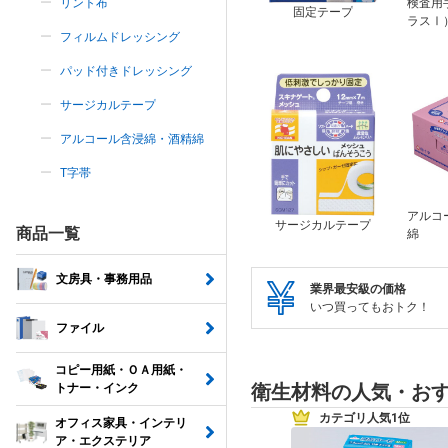
リント布
検査用
固定テープ
ラスⅠ
フィルムドレッシング
パッド付きドレッシング
サージカルテープ
アルコール含浸綿・酒精綿
T字帯
アルコ
サージカルテープ
商品一覧
綿
文房具・事務用品
業界最安級の価格
いつ買ってもおトク！
ファイル
コピー用紙・ＯＡ用紙・
衛生材料の人気・お
トナー・インク
カテゴリ人気1位
オフィス家具・インテリ
ア・エクステリア