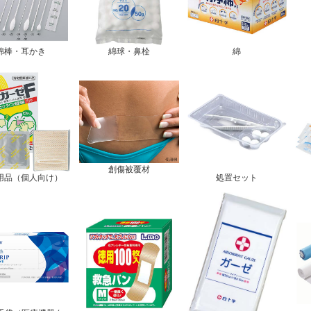
綿棒・耳かき
綿球・鼻栓
綿
創傷被覆材
用品（個人向け）
処置セット