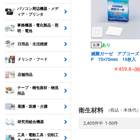
パソコン周辺機器・メデ
ィア・プリンタ
事務機器・電化製品・照
明・電池
日用品・生活雑貨
あり
在庫
滅菌ガーゼ アブコーズ
P 75×75mm 15枚入
ドリンク・フード
￥459.8~
[
店舗用品
テープ・梱包資材・物流
用品
看護・医療・介護
衛生材料
（税込・本体代
研究用総合機器
2,405件中 1-50件
工具・電動工具・切削工