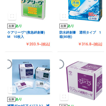
あり
あり
在庫
在庫
ケアリーヴ™(救急絆創膏)
防水絆創膏 透明タイプ 1
M 10枚入
箱(80枚)
￥203.9~
￥316.8~
[税込]
[税込]
あり
在庫
滅菌ガーゼ(アメジスト) 滅