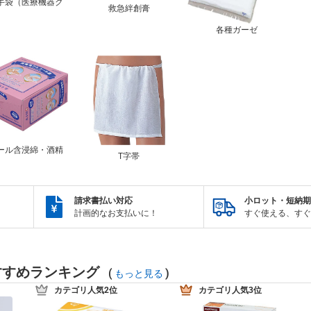
手袋（医療機器ク
救急絆創膏
）
各種ガーゼ
ール含浸綿・酒精
T字帯
請求書払い対応
小ロット・短納期
計画的なお支払いに！
すぐ使える、すぐ
すすめランキング
(
)
もっと見る
カテゴリ人気2位
カテゴリ人気3位