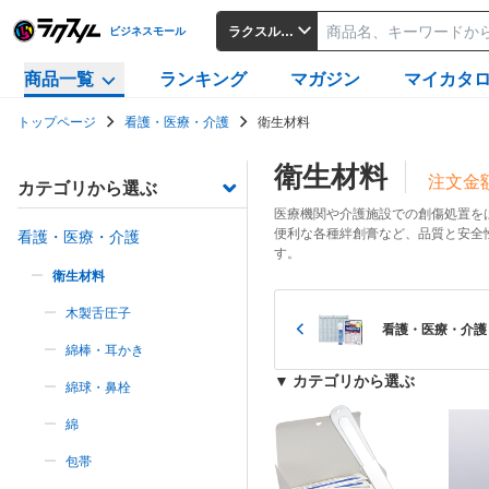
ラクスルビジネスモール
ビジネスモール
商品一覧
ランキング
マガジン
マイカタ
トップページ
看護・医療・介護
衛生材料
衛生材料
注文金
カテゴリから選ぶ
医療機関や介護施設での創傷処置を
便利な各種絆創膏など、品質と安全
看護・医療・介護
す。
衛生材料
木製舌圧子
看護・医療・介護
綿棒・耳かき
▼ カテゴリから選ぶ
綿球・鼻栓
綿
包帯