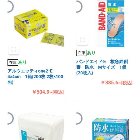
あり
在庫
バンドエイド® 救急絆創
あり
在庫
膏 防水 Mサイズ 1個
アルウエッティone2-E
(20枚入)
4×4cm 1箱(200枚:2枚×100
￥385.6~
包)
[税込]
￥504.9~
[税込]