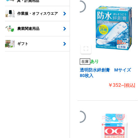
具・計測用品
作業服・オフィスウエア
農業関連用品
ギフト
あり
在庫
透明防水絆創膏 Mサイズ
80枚入
￥352~
[税込]