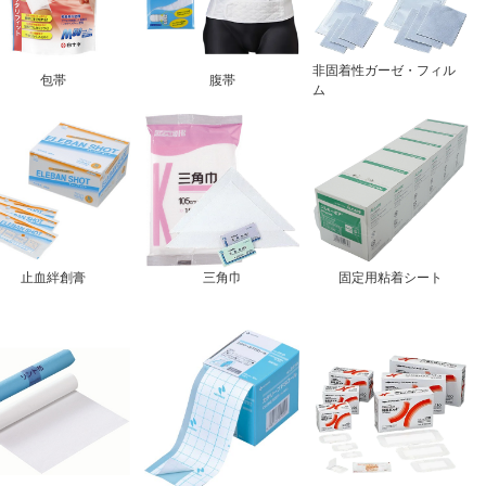
非固着性ガーゼ・フィル
包帯
腹帯
ム
止血絆創膏
三角巾
固定用粘着シート