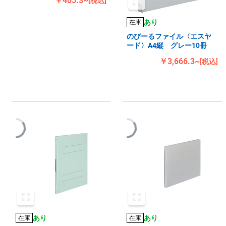
￥405.3~
[税込]
あり
在庫
のびーるファイル〈エスヤ
ード〉A4縦 グレー10冊
￥3,666.3~
[税込]
あり
あり
在庫
在庫