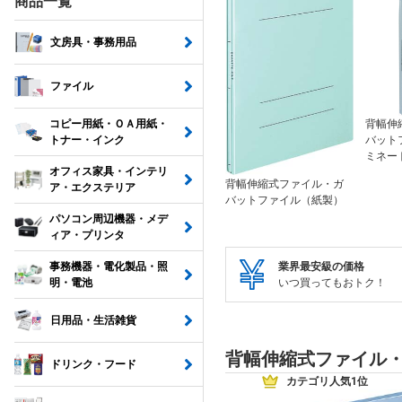
商品一覧
文房具・事務用品
ファイル
コピー用紙・ＯＡ用紙・
背幅伸
トナー・インク
バット
ミネー
オフィス家具・インテリ
背幅伸縮式ファイル・ガ
ア・エクステリア
バットファイル（紙製）
パソコン周辺機器・メデ
ィア・プリンタ
業界最安級の価格
事務機器・電化製品・照
いつ買ってもおトク！
明・電池
日用品・生活雑貨
背幅伸縮式ファイル
ドリンク・フード
カテゴリ人気1位