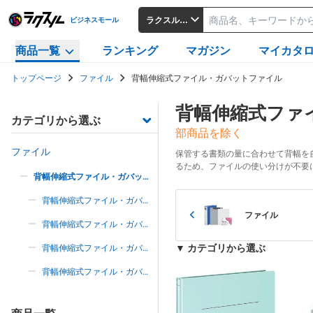
ラクスルビジネスモール
ビジネスモール
商品一覧
ランキング
マガジン
マイカタ
トップページ
ファイル
背幅伸縮式ファイル・ガバットファイル
背幅伸縮式ファ
カテゴリから選ぶ
部商品を除く
ファイル
保管する書類の量に合わせて背幅を
るため、ファイルの使い分けが不要
背幅伸縮式ファイル・ガバット
ファイル
背幅伸縮式ファイル・ガバッ
トファイル（紙製）
ファイル
背幅伸縮式ファイル・ガバッ
トファイル（ＰＰラミネート
▼ カテゴリから選ぶ
背幅伸縮式ファイル・ガバッ
製）
トファイル（ＰＰ製）
背幅伸縮式ファイル・ガバッ
トファイル（その他）