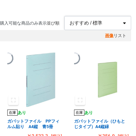
購入可能な商品のみ表示
並び順
画像
リスト
あり
あり
在庫
在庫
ガバットファイル PPフィ
ガバットファイル（ひもと
ルム貼り A4縦 青5冊
じタイプ）A4縦緑