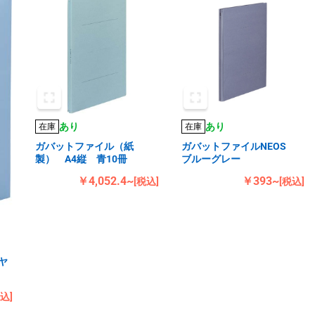
あり
あり
在庫
在庫
ガバットファイル（紙
ガバットファイルNEOS
製） A4縦 青10冊
ブルーグレー
￥4,052.4~
￥393~
[税込]
[税込]
ヤ
税込]