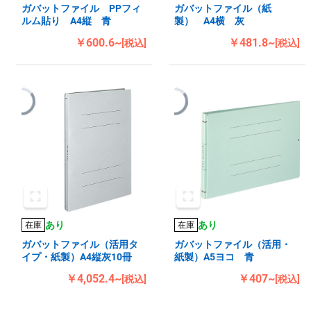
ガバットファイル PPフィ
ガバットファイル（紙
ルム貼り A4縦 青
製） A4横 灰
￥600.6~
￥481.8~
[税込]
[税込]
あり
あり
在庫
在庫
ガバットファイル（活用タ
ガバットファイル（活用・
イプ・紙製）A4縦灰10冊
紙製）A5ヨコ 青
￥4,052.4~
￥407~
[税込]
[税込]