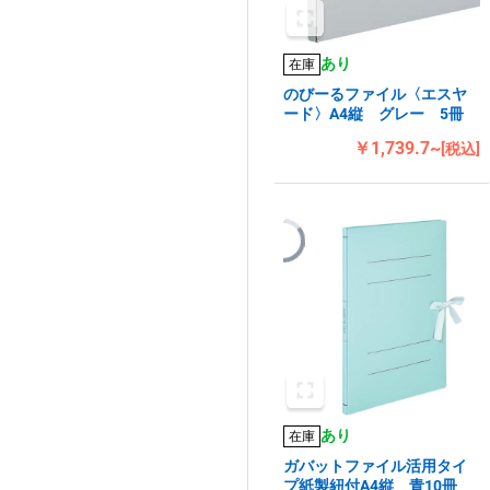
あり
在庫
のびーるファイル〈エスヤ
ード〉A4縦 グレー 5冊
￥1,739.7~
[税込]
あり
在庫
ガバットファイル活用タイ
プ紙製紐付A4縦 青10冊