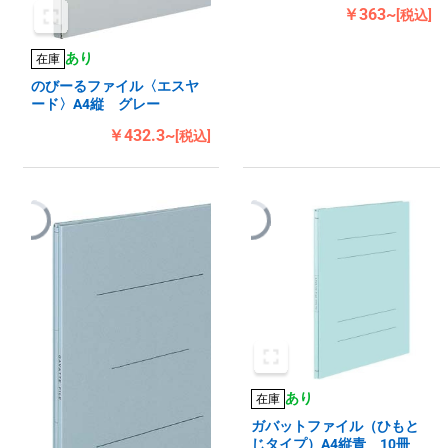
￥363~
[税込]
あり
在庫
のびーるファイル〈エスヤ
ード〉A4縦 グレー
￥432.3~
[税込]
あり
在庫
ガバットファイル（ひもと
じタイプ）A4縦青 10冊