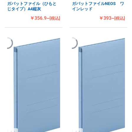
ガバットファイル（ひもと
ガバットファイルNEOS ワ
じタイプ）A4縦灰
インレッド
￥356.9~
￥393~
[税込]
[税込]