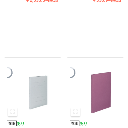
￥2,533.3~
￥356.9~
[税込]
[税込]
あり
あり
在庫
在庫