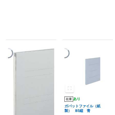
あり
在庫
ガバットファイル（紙
製） B5縦 青