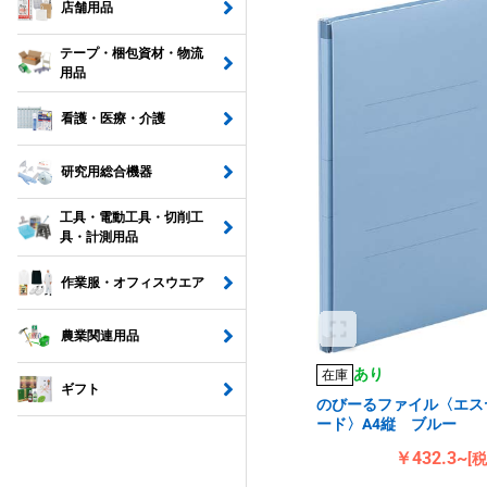
店舗用品
テープ・梱包資材・物流
用品
看護・医療・介護
研究用総合機器
工具・電動工具・切削工
具・計測用品
作業服・オフィスウエア
農業関連用品
あり
在庫
ギフト
のびーるファイル〈エス
ード〉A4縦 ブルー
￥432.3~
[