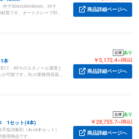
寸300×240×40mm、内寸
商品詳細ページへ
S304材質です。オートクレーブ対
あり
在庫
￥5,172.4~
[税込]
1本
毒剤で、80％のエタノール濃度と
商品詳細ページへ
が可能です。5Lの業務用容器
あり
在庫
￥28,755.7~
[税込]
 1セット(4本)
手指消毒剤（4L×4本セット）
商品詳細ページへ
業務用商品です。