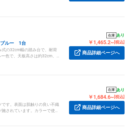
あり
在庫
￥1,465.2~
[税込]
ブルー 1台
式の32cm幅の踏み台で、耐荷
商品詳細ページへ
ブルー色で、天板高さは約32cm、
います。
あり
在庫
￥1,684.6~
[税込]
ツです。表面は肌触りの良い不織
商品詳細ページへ
が施されています。カラーで使用
生管理をサポートします。