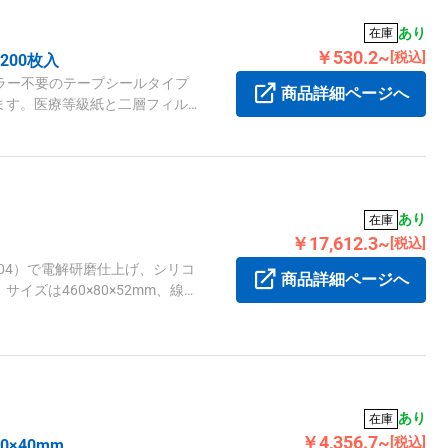
あり
在庫
￥530.2~
[税込]
200枚入
ーラー不要のテープシールタイプ
商品詳細ページへ
ます。医療等級紙と二層フィルム
確認可能です。
あり
在庫
￥17,612.3~
[税込]
04）で電解研磨仕上げ、シリコ
商品詳細ページへ
ズは460×80×52mm、線径
ワイヤー部2.0mmです。
あり
在庫
￥4,356.7~
[税込]
0×40mm