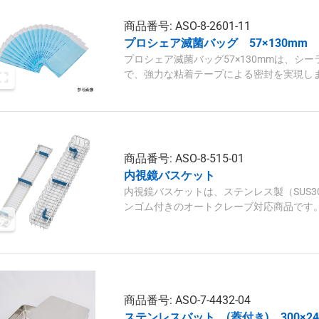
商品番号: ASO-8-2601-11
プロシェア滅菌バッグ 57×130mm 
プロシェア滅菌バッグ57×130mmは、シ
で、強力な粘着テープによる密封を実現し
の仕様で、オートクレーブ・EOGの変色も
商品番号: ASO-8-515-01
内視鏡バスケット
内視鏡バスケットは、ステンレス製（SUS3
ンゴム付きのオートクレーブ対応商品です。サイ
はトップ・フタフレーム部5.0mm、ループ
商品番号: ASO-7-4432-04
ステンレスバット (蓋付き) 300×24