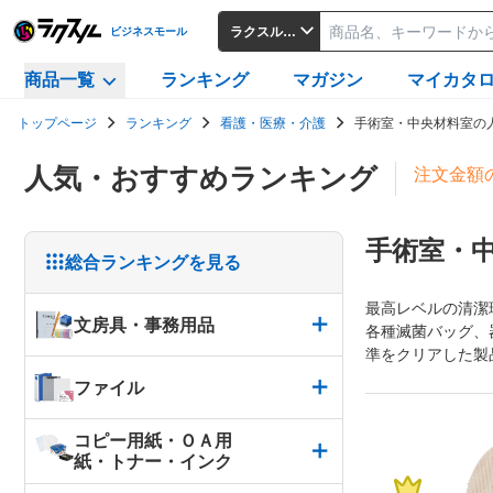
ラクスルビジネスモール
ビジネスモール
商品一覧
ランキング
マガジン
マイカタ
トップページ
ランキング
看護・医療・介護
手術室・中央材料室の
人気・おすすめランキング
注文金額
手術室・
総合ランキングを見る
最高レベルの清潔
文房具・事務用品
各種滅菌バッグ、
準をクリアした製
ファイル
コピー用紙・ＯＡ用
紙・トナー・インク