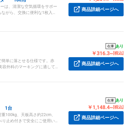
ターは、清潔な空気循環をサポー
商品詳細ページへ
ちながら、交換に便利な1枚入り
あり
在庫
￥316.3~
[税込]
で簡単に落とせる仕様です。赤
商品詳細ページへ
m。美容外科のマーキングに適して
あり
在庫
￥1,148.4~
[税込]
 1台
100kg、天板高さ約22cm、
商品詳細ページへ
すべり止め付きで安全にご使用い