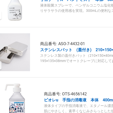
液体殺菌スプレーで、ベンザルコニウム塩化
りサラサラの使用感を実現。300mLの便利
商品番号: ASO-7-4432-01
ステンレスバット (蓋付き) 210×150×
ステンレス製の蓋付きバット（210×150×40
195×135×38mmでオートクレーブに対応し
用しています。
商品番号: OTS-4656142
ビオレu 手指の消毒液 本体 400m
液体タイプの手指消毒液で、エタノール濃度
肌にやさしく、素早くなじみさらっとした使