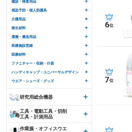
健診・検査用品
感染予防・個人防護具
介護用品
6
位
衛生材料
運搬・搬送用品
医療施設営繕
医療材料
ファニチャー・収納・什器
ハンディキャップ・ユニバーサルデザイン
7
位
ウエア・シューズ・グッズ
研究用総合機器
工具・電動工具・切削
工具・計測用品
作業服・オフィスウエ