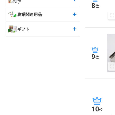
ア
8
位
農業関連用品
ギフト
9
位
10
位