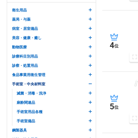
衛生用品
薬局・与薬
病室・居室備品
美容・健康・癒し
4
位
動物医療
診療科目別用品
診察・処置用品
食品事業用衛生管理
手術室・中央材料室
滅菌・消毒・洗浄
麻酔関連品
5
位
手術室用品各種
手術室備品
鋼製器具