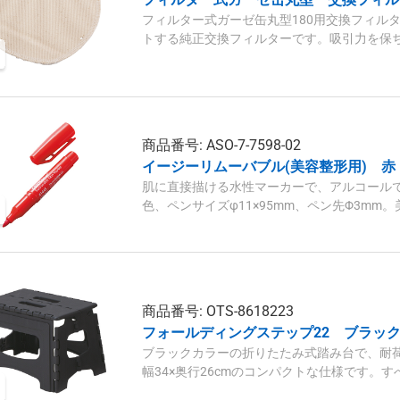
フィルター式ガーゼ缶丸型180用交換フィル
トする純正交換フィルターです。吸引力を保
です。
商品番号: ASO-7-7598-02
イージーリムーバブル(美容整形用) 赤
肌に直接描ける水性マーカーで、アルコール
色、ペンサイズφ11×95mm、ペン先Φ3m
います。
商品番号: OTS-8618223
フォールディングステップ22 ブラック
ブラックカラーの折りたたみ式踏み台で、耐荷重
幅34×奥行26cmのコンパクトな仕様です。
ただけます。