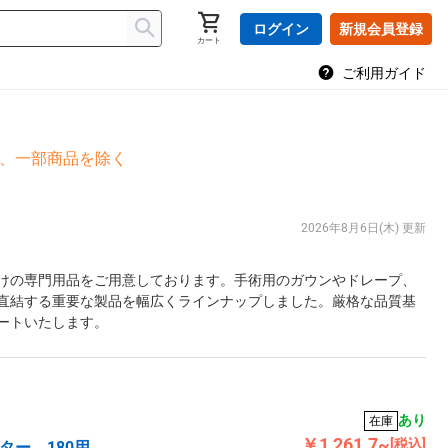
ログイン
新規会員登録
カート
ご利用ガイド
島、一部商品を除く
2026年8月6日(木) 更新
けの専門用品をご用意しております。手術用のガウンやドレープ、
直結する重要な製品を幅広くラインナップしました。厳格な品質基
ートいたします。
あり
在庫
￥1,261.7~
[税込]
ー 180用