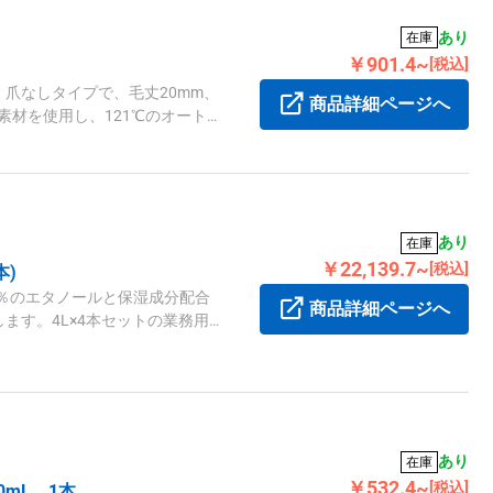
あり
在庫
￥901.4~
[税込]
爪なしタイプで、毛丈20mm、
商品詳細ページへ
ン素材を使用し、121℃のオートク
あり
在庫
￥22,139.7~
[税込]
本)
7％のエタノールと保湿成分配合
商品詳細ページへ
ます。4L×4本セットの業務用
あり
在庫
￥532.4~
[税込]
mL 1本