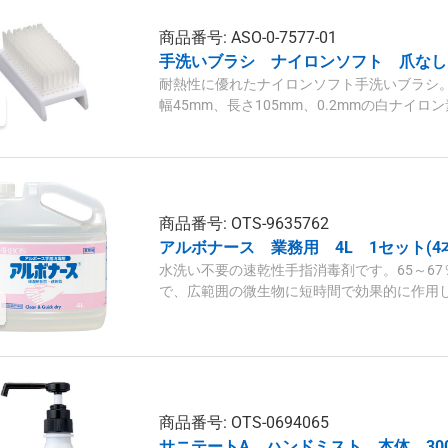
商品番号: ASO-0-7577-01
手洗いブラシ ナイロンソフト 爪なし
耐熱性に優れたナイロンソフト手洗いブラシ。
幅45mm、長さ105mm、0.2mmの白ナイロ
レーブ滅菌にも対応しています。
商品番号: OTS-9635762
アルボナース 業務用 4L 1セット(4
水洗い不要の速乾性手指消毒剤です。65～6
で、広範囲の微生物に短時間で効果的に作用し
商品です。
商品番号: OTS-0694065
サニテートA ハンドミスト 本体 300