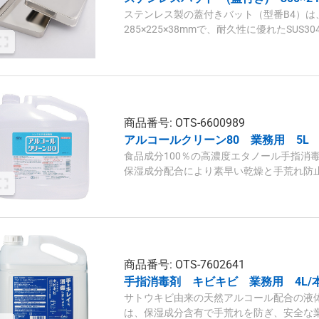
ステンレス製の蓋付きバット（型番B4）は、外
285×225×38mmで、耐久性に優れたSU
応。
商品番号: OTS-6600989
アルコールクリーン80 業務用 5L 
食品成分100％の高濃度エタノール手指消
保湿成分配合により素早い乾燥と手荒れ防止
入りです。
商品番号: OTS-7602641
手指消毒剤 キビキビ 業務用 4L/本
サトウキビ由来の天然アルコール配合の液体
は、保湿成分含有で手荒れを防ぎ、安全な