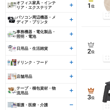
オフィス家具・インテ
1
位
リア・エクステリア
パソコン周辺機器・メ
ディア・プリンタ
事務機器・電化製品・
照明・電池
日用品・生活雑貨
2
位
ドリンク・フード
店舗用品
テープ・梱包資材・物
流用品
3
位
看護・医療・介護