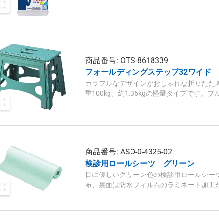
プです。
商品番号: OTS-8618339
フォールディングステップ32ワイド 
カラフルなデザインがおしゃれな折りたたみ
重100kg、約1.36kgの軽量タイプです。
折りたたみ時はW46×D4×H43cmとなって
商品番号: ASO-0-4325-02
検診用ロールシーツ グリーン
目に優しいグリーン色の検診用ロールシー
布、裏面は防水フィルムのラミネート加工
済みかどうかの識別がしやすく、院内の衛