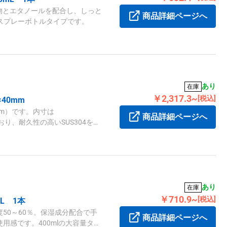
物とエタノールを配合し、しっと
商品詳細ページへ
なスプレーボトルタイプです。
あり
在庫
￥2,317.3~
[税込]
40mm
mm）です。内寸は
商品詳細ページへ
ており、耐久性の高いSUS304を使
あり
在庫
￥710.9~
[税込]
L 1本
50～60％。保湿成分配合で手
商品詳細ページへ
用感です。400mlの大容量タイ