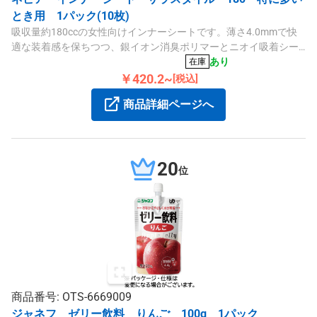
とき用 1パック(10枚)
吸収量約180ccの女性向けインナーシートです。薄さ4.0mmで快
適な装着感を保ちつつ、銀イオン消臭ポリマーとニオイ吸着シー
トでにおい対策を強化しています。
あり
在庫
￥420.2~
[税込]
商品詳細ページへ
20
位
商品番号: OTS-6669009
ジャネフ ゼリー飲料 りんご 100g 1パック