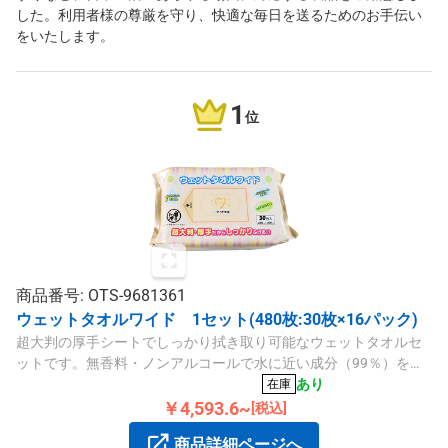
した。利用者様の尊厳を守り、快適な毎日を送るためのお手伝い
をいたします。
1
位
商品番号: OTS-9681361
ウェットタオルワイド 1セット(480枚:30枚×16パック)
超大判の厚手シートでしっかり拭き取り可能なウェットタオルセ
ットです。無香料・ノンアルコールで水に近い成分（99％）を使
用し、保湿効果のヘチマエキス配合。温め可能で緊急時や災害備
あり
在庫
蓄にも適しています。
￥4,593.6~
[税込]
商品詳細ページへ