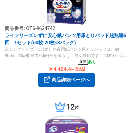
商品番号: OTS-9624742
ライフリーズレずに安心紙パンツ用尿とりパッド超熟睡6
回 1セット(60枚:20枚×3パック)
超ロングサイズ（57cm）の夜用紙パンツ尿とりパッドは、約
900mLの吸収量で約6回分を吸収し、男女兼用です。20枚×3パッ
クのセットで、外出時や立位・座位の状態でも安心してご使用い
あり
在庫
ただけます。
￥4,404.4~
[税込]
商品詳細ページへ
12
位