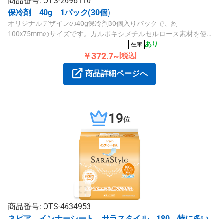
商品番号: OTS-2696110
保冷剤 40g 1パック(30個)
オリジナルデザインの40g保冷剤30個入りパックで、約
100×75mmのサイズです。カルボキシメチルセルロース素材を使
用し、日本製の商品です。
あり
在庫
￥372.7~
[税込]
商品詳細ページへ
19
位
商品番号: OTS-4634953
ネピア インナーシート サラスタイル 180 特に多い