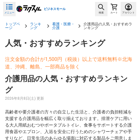
ビジネスモール
メニュー
検索
カート
アカウント
トップペ
ランキ
看護・医療・
介護用品の人気・おすすめラ
ージ
ング
介護
ンキング
人気・おすすめランキング
注文金額の合計が1,500円（税抜）以上で送料無料※北海
道、沖縄、離島、一部商品を除く
介護用品の人気・おすすめランキン
グ
2026年8月8日(土) 更新
高齢者や要介護者の方々の自立した生活と、介護者の負担軽減を
支援する介護用品を幅広く取り揃えております。排泄ケアに用い
る大人用紙おむつやポータブルトイレ、食事をサポートする介護
用食器やエプロン、入浴を安全に行うためのシャワーチェアや手
すりなど、日常生活のあらゆる場面に対応する製品をご用意しま