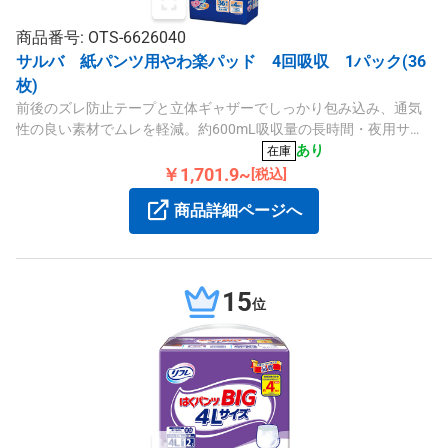
商品番号: OTS-6626040
サルバ 紙パンツ用やわ楽パッド 4回吸収 1パック(36
枚)
前後のズレ防止テープと立体ギャザーでしっかり包み込み、通気
性の良い素材でムレを軽減。約600mL吸収量の長時間・夜用サル
バ紙パンツ用やわ楽パッド36枚入りです。
あり
在庫
￥1,701.9~
[税込]
商品詳細ページへ
15
位