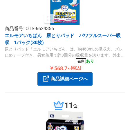
商品番号: OTS-6624356
エルモアいちばん 尿とりパッド パワフルスーパー吸
収 1パック(30枚)
尿とりパッド「エルモアいちばん」は、約460mLの吸収力、ズレ
止めテープ付き、男女兼用で約3回分の吸収量を誇ります。外出や
寝て過ごす方にも安心です。
あり
在庫
￥568.7~
[税込]
商品詳細ページへ
11
位