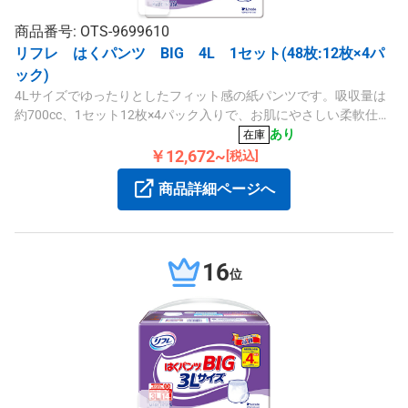
商品番号: OTS-9699610
リフレ はくパンツ BIG 4L 1セット(48枚:12枚×4パ
ック)
4Lサイズでゆったりとしたフィット感の紙パンツです。吸収量は
約700cc、1セット12枚×4パック入りで、お肌にやさしい柔軟仕上
げと横モレ防止ギャザーを採用しています。
あり
在庫
￥12,672~
[税込]
商品詳細ページへ
16
位