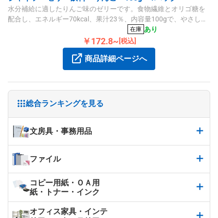
水分補給に適したりんご味のゼリーです。食物繊維とオリゴ糖を
配合し、エネルギー70kcal、果汁23％、内容量100gで、やさしく
おなかに負担をかけずにお召し上がりいただけます。
あり
在庫
￥172.8~
[税込]
商品詳細ページへ
総合ランキングを見る
文房具・事務用品
ファイル
コピー用紙・ＯＡ用
紙・トナー・インク
オフィス家具・インテ