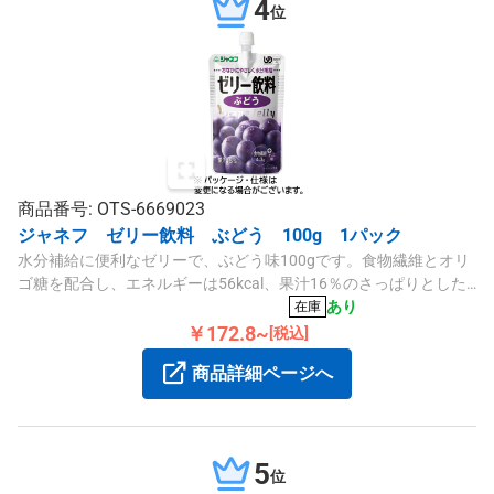
4
位
商品番号: OTS-6669023
ジャネフ ゼリー飲料 ぶどう 100g 1パック
水分補給に便利なゼリーで、ぶどう味100gです。食物繊維とオリ
ゴ糖を配合し、エネルギーは56kcal、果汁16％のさっぱりとした
味わいです。
あり
在庫
￥172.8~
[税込]
商品詳細ページへ
5
位