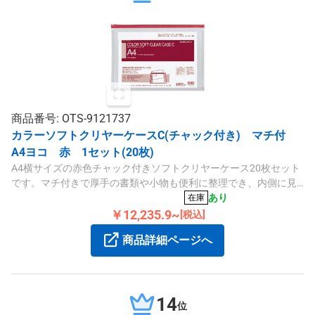
商品番号: OTS-9121737
カラーソフトクリヤーケースC(チャック付き) マチ付
A4ヨコ 赤 1セット(20枚)
A4横サイズの赤色チャック付きソフトクリヤーケース20枚セット
です。マチ付きで厚手の書類や小物も便利に整理でき、内側に見
出しポケット付きで書類管理が容易です。
あり
在庫
￥12,235.9~
[税込]
商品詳細ページへ
14
位