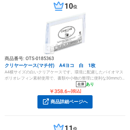
10
位
商品番号: OTS-0185363
クリヤーケース(マチ付) A4ヨコ 白 1枚
A4横サイズの白いクリアケースです。環境に配慮したバイオマス
ポリオレフィン素材使用で、書類や小物の整理に便利な30mmの
マチ幅と見出し付きの仕様です。
あり
在庫
￥358.6~
[税込]
商品詳細ページへ
11
位