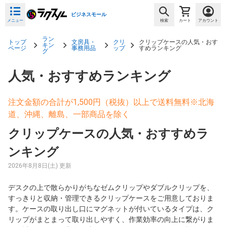
ビジネスモール
メニュー
検索
カート
アカウント
ラン
トップ
文房具・
クリ
クリップケースの人気・おす
キン
ページ
事務用品
ップ
すめランキング
グ
人気・おすすめランキング
注文金額の合計が1,500円（税抜）以上で送料無料※北海
道、沖縄、離島、一部商品を除く
クリップケースの人気・おすすめラ
ンキング
2026年8月8日(土) 更新
デスクの上で散らかりがちなゼムクリップやダブルクリップを、
すっきりと収納・管理できるクリップケースをご用意しておりま
す。ケースの取り出し口にマグネットが付いているタイプは、ク
リップがまとまって取り出しやすく、作業効率の向上に繋がりま