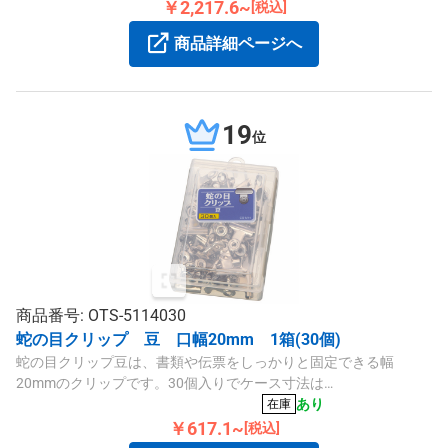
￥2,217.6~
[税込]
商品詳細ページへ
19
位
商品番号: OTS-5114030
蛇の目クリップ 豆 口幅20mm 1箱(30個)
蛇の目クリップ豆は、書類や伝票をしっかりと固定できる幅
20mmのクリップです。30個入りでケース寸法は
W70×D106×H28mmです。フック掛けも可能で、事務作業に便利
あり
在庫
です。
￥617.1~
[税込]