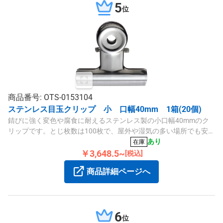
5
位
商品番号: OTS-0153104
ステンレス目玉クリップ 小 口幅40mm 1箱(20個)
錆びに強く変色や腐食に耐えるステンレス製の小口幅40mmのク
リップです。とじ枚数は100枚で、屋外や湿気の多い場所でも安心
してご使用いただけます。20個入りの1箱タイプです。
あり
在庫
￥3,648.5~
[税込]
商品詳細ページへ
6
位