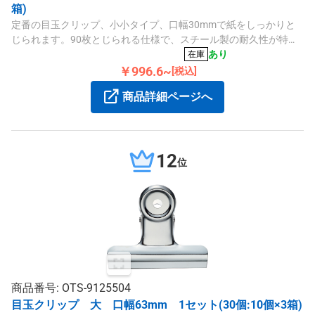
箱)
定番の目玉クリップ、小小タイプ、口幅30mmで紙をしっかりと
じられます。90枚とじられる仕様で、スチール製の耐久性が特徴
です。紙箱入りの1箱60個セットです。
あり
在庫
￥996.6~
[税込]
商品詳細ページへ
12
位
商品番号: OTS-9125504
目玉クリップ 大 口幅63mm 1セット(30個:10個×3箱)