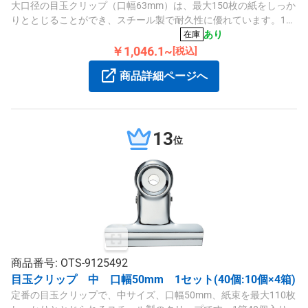
大口径の目玉クリップ（口幅63mm）は、最大150枚の紙をしっか
りととじることができ、スチール製で耐久性に優れています。1箱
30個入りで、使い勝手の良い定番アイテムです。
あり
在庫
￥1,046.1~
[税込]
商品詳細ページへ
13
位
商品番号: OTS-9125492
目玉クリップ 中 口幅50mm 1セット(40個:10個×4箱)
定番の目玉クリップで、中サイズ、口幅50mm、紙束を最大110枚