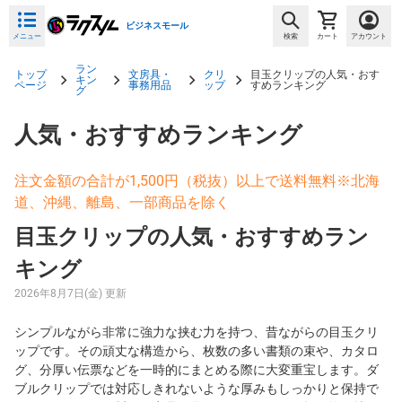
ビジネスモール
メニュー
検索
カート
アカウント
ラン
トップ
文房具・
クリ
目玉クリップの人気・おす
キン
ページ
事務用品
ップ
すめランキング
グ
人気・おすすめランキング
注文金額の合計が1,500円（税抜）以上で送料無料※北海
道、沖縄、離島、一部商品を除く
目玉クリップの人気・おすすめラン
キング
2026年8月7日(金) 更新
シンプルながら非常に強力な挟む力を持つ、昔ながらの目玉クリ
ップです。その頑丈な構造から、枚数の多い書類の束や、カタロ
グ、分厚い伝票などを一時的にまとめる際に大変重宝します。ダ
ブルクリップでは対応しきれないような厚みもしっかりと保持で