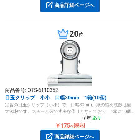
商品詳細ページへ
20
位
商品番号: OTS-6110352
目玉クリップ 小小 口幅30mm 1箱(10個)
定番の目玉クリップ（小小）で、口幅30mm、紙の留め枚数は最
大90枚です。スチール製で丈夫な作りとなっており、1箱に10個
入りのパックです。
あり
在庫
￥175~
[税込]
商品詳細ページへ