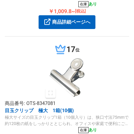
スに収納されています。強力なバネで書類をしっかりとまとめる
あり
在庫
ことができます。
￥1,009.8~
[税込]
商品詳細ページへ
17
位
商品番号: OTS-8347081
目玉クリップ 極大 1箱(10個)
極大サイズの目玉クリップ1箱（10個入り）は、狭口寸法75mmで
約120枚の紙をしっかりととじられ、オフィスや家庭で便利にご使
用いただけます。
あり
在庫