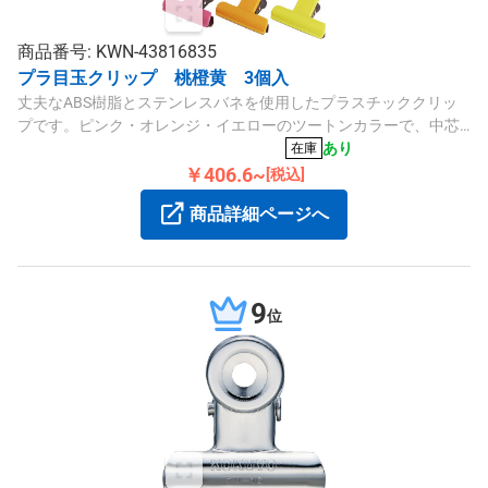
商品番号: KWN-43816835
プラ目玉クリップ 桃橙黄 3個入
丈夫なABS樹脂とステンレスバネを使用したプラスチッククリッ
プです。ピンク・オレンジ・イエローのツートンカラーで、中芯
はアルミ製、口幅50mmの中サイズで便利にお使いいただけま
あり
在庫
す。
￥406.6~
[税込]
商品詳細ページへ
9
位