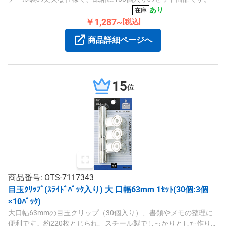
あり
在庫
￥1,287~
[税込]
商品詳細ページへ
15
位
商品番号: OTS-7117343
目玉ｸﾘｯﾌﾟ(ｽﾗｲﾄﾞﾊﾟｯｸ入り) 大 口幅63mm 1ｾｯﾄ(30個:3個
×10ﾊﾟｯｸ)
大口幅63mmの目玉クリップ（30個入り）、書類やメモの整理に
便利です。約220枚とじられ、スチール製でしっかりとした作りで