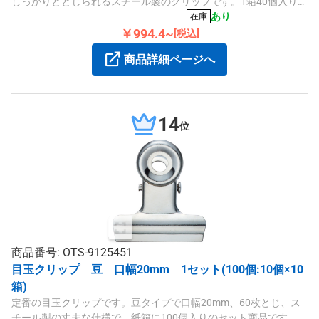
しっかりととじられるスチール製のクリップです。1箱40個入り
（10個×4箱）と便利なセット商品です。
あり
在庫
￥994.4~
[税込]
商品詳細ページへ
14
位
商品番号: OTS-9125451
目玉クリップ 豆 口幅20mm 1セット(100個:10個×10
箱)
定番の目玉クリップです。豆タイプで口幅20mm、60枚とじ、ス
チール製の丈夫な仕様で、紙箱に100個入りのセット商品です。