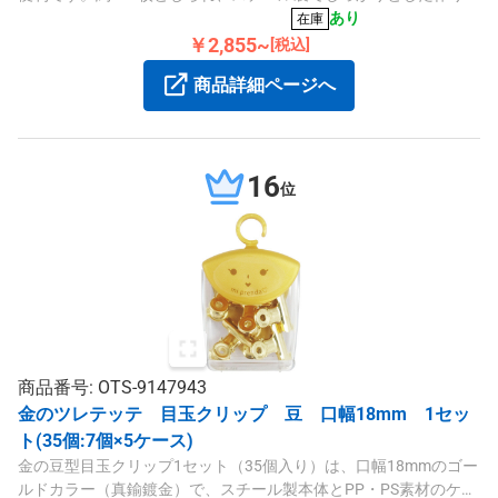
す。
あり
在庫
￥2,855~
[税込]
商品詳細ページへ
16
位
商品番号: OTS-9147943
金のツレテッテ 目玉クリップ 豆 口幅18mm 1セッ
ト(35個:7個×5ケース)
金の豆型目玉クリップ1セット（35個入り）は、口幅18mmのゴー
ルドカラー（真鍮鍍金）で、スチール製本体とPP・PS素材のケー