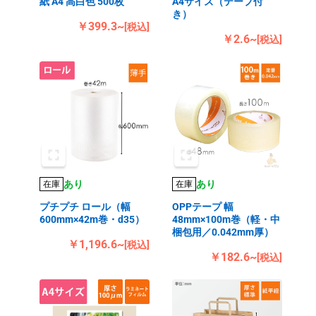
紙 A4 高白色 500枚
A4サイズ（テープ付
き）
￥399.3~
[税込]
￥2.6~
[税込]
あり
あり
在庫
在庫
プチプチ ロール（幅
OPPテープ 幅
600mm×42m巻・d35）
48mm×100m巻（軽・中
梱包用／0.042mm厚）
￥1,196.6~
[税込]
￥182.6~
[税込]