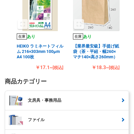
あり
あり
在庫
在庫
HEIKO ラミネートフィル
【業界最安級】手提げ紙
ム 216×303mm 100μm
袋（茶・平紐・幅260×
A4 100枚
マチ140×高さ260mm）
￥17.1~
￥18.3~
[税込]
[税込]
商品カテゴリー
文房具・事務用品
ファイル