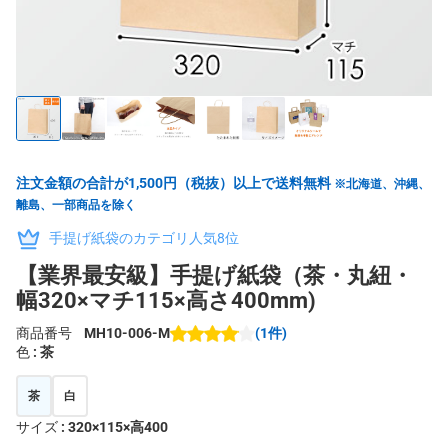
注文金額の合計が1,500円（税抜）以上で送料無料
※北海道、沖縄、
離島、一部商品を除く
手提げ紙袋のカテゴリ人気8位
【業界最安級】手提げ紙袋（茶・丸紐・
幅320×マチ115×高さ400mm)
商品番号
MH10-006-M
(1件)
色
: 茶
茶
白
サイズ
: 320×115×高400