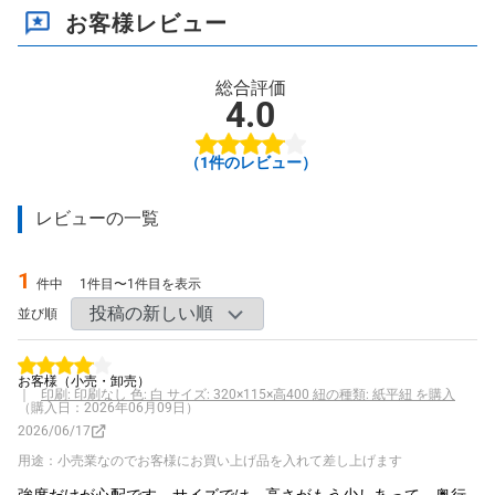
お客様レビュー
総合評価
4.0
（
1
件のレビュー）
レビューの一覧
1
件中
1件目〜1件目を表示
並び順
お客様
（小売・卸売）
｜
印刷: 印刷なし 色: 白 サイズ: 320×115×高400 紐の種類: 紙平紐 を購入
（購入日：2026年06月09日）
2026/06/17
用途：小売業なのでお客様にお買い上げ品を入れて差し上げます
強度だけが心配です。サイズでは、高さがもう少しあって、奥行