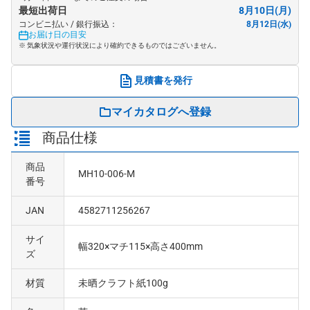
最短出荷日
8月10日(月)
コンビニ払い / 銀行振込：
8月12日(水)
お届け日の目安
※ 気象状況や運行状況により確約できるものではございません。
見積書を発行
マイカタログへ登録
商品仕様
商品
MH10-006-M
番号
JAN
4582711256267
サイ
幅320×マチ115×高さ400mm
ズ
材質
未晒クラフト紙100g