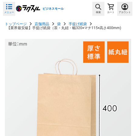
ビジネスモール
メニュー
検索
カート
アカウント
トップページ
店舗用品
袋
手提げ紙袋
【業界最安級】手提げ紙袋（茶・丸紐・幅320×マチ115×高さ400mm)