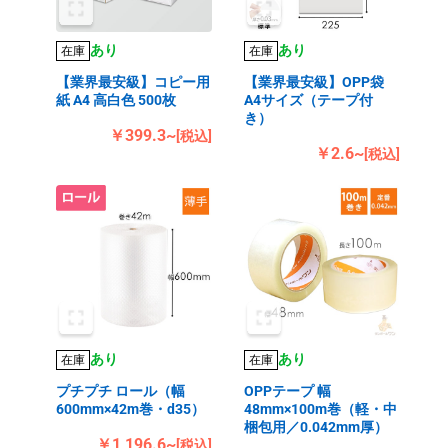
あり
あり
在庫
在庫
【業界最安級】コピー用
【業界最安級】OPP袋
紙 A4 高白色 500枚
A4サイズ（テープ付
き）
￥399.3~
[税込]
￥2.6~
[税込]
あり
あり
在庫
在庫
プチプチ ロール（幅
OPPテープ 幅
600mm×42m巻・d35）
48mm×100m巻（軽・中
梱包用／0.042mm厚）
￥1,196.6~
[税込]