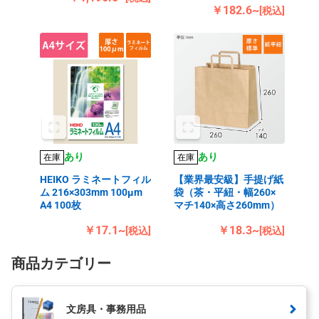
￥182.6~
[税込]
あり
あり
在庫
在庫
HEIKO ラミネートフィル
【業界最安級】手提げ紙
ム 216×303mm 100μm
袋（茶・平紐・幅260×
A4 100枚
マチ140×高さ260mm）
￥17.1~
￥18.3~
[税込]
[税込]
商品カテゴリー
文房具・事務用品