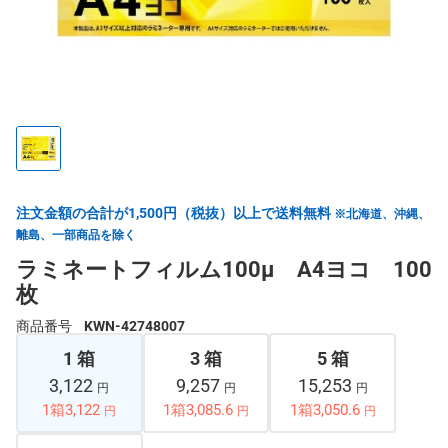
注文金額の合計が1,500円（税抜）以上で送料無料
※北海道、沖縄、
離島、一部商品を除く
ラミネートフィルム100μ A4ヨコ 100
枚
商品番号
KWN-42748007
1 箱
3 箱
5 箱
3,122
9,257
15,253
円
円
円
1箱3,122
1箱3,085.6
1箱3,050.6
円
円
円