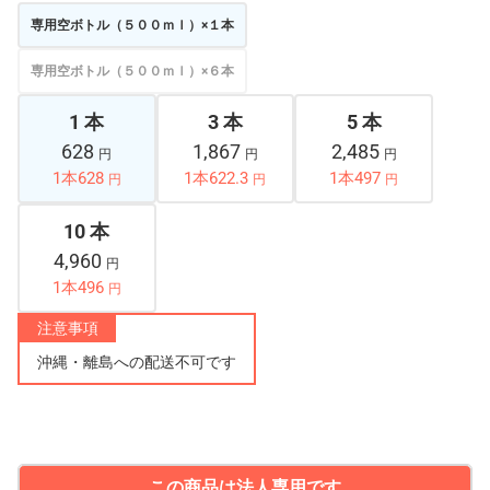
専用空ボトル（５００ｍｌ）×１本
専用空ボトル（５００ｍｌ）×６本
1 本
3 本
5 本
628
1,867
2,485
円
円
円
1本628
1本622.3
1本497
円
円
円
10 本
4,960
円
1本496
円
注意事項
沖縄・離島への配送不可です
この商品は法人専用です