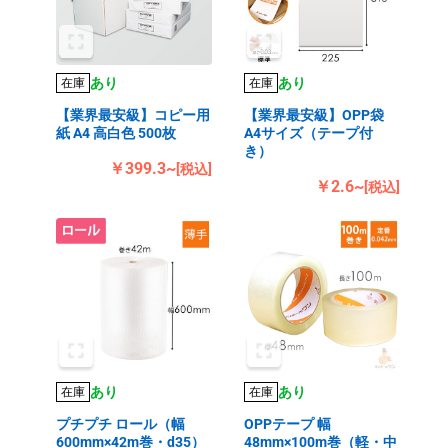
あり
あり
在庫
在庫
【業界最安級】コピー用
【業界最安級】OPP袋
紙 A4 高白色 500枚
A4サイズ（テープ付
き）
￥399.3~
[税込]
￥2.6~
[税込]
あり
あり
在庫
在庫
プチプチ ロール（幅
OPPテープ 幅
600mm×42m巻・d35）
48mm×100m巻（軽・中