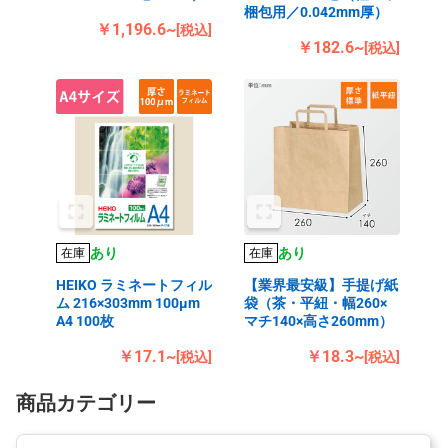
梱包用／0.042mm厚）
￥1,196.6~
[税込]
￥182.6~
[税込]
あり
あり
在庫
在庫
HEIKO ラミネートフィル
【業界最安級】手提げ紙
ム 216×303mm 100μm
袋（茶・平紐・幅260×
A4 100枚
マチ140×高さ260mm）
￥17.1~
￥18.3~
[税込]
[税込]
商品カテゴリー