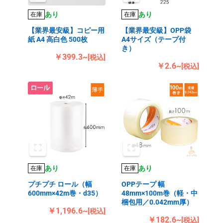
あり
あり
在庫
在庫
【業界最安級】コピー用
【業界最安級】OPP袋
紙 A4 高白色 500枚
A4サイズ（テープ付
き）
￥399.3~
[税込]
￥2.6~
[税込]
あり
あり
在庫
在庫
プチプチ ロール（幅
OPPテープ 幅
600mm×42m巻・d35）
48mm×100m巻（軽・中
梱包用／0.042mm厚）
￥1,196.6~
[税込]
￥182.6~
[税込]