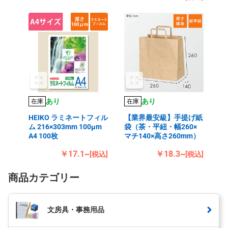
あり
あり
在庫
在庫
HEIKO ラミネートフィル
【業界最安級】手提げ紙
ム 216×303mm 100μm
袋（茶・平紐・幅260×
A4 100枚
マチ140×高さ260mm）
￥17.1~
￥18.3~
[税込]
[税込]
商品カテゴリー
文房具・事務用品