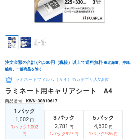
注文金額の合計が1,500円（税抜）以上で送料無料
※北海道、沖縄、
離島、一部商品を除く
ラミネートフィルム（Ａ４）のカテゴリ人気8位
ラミネート用キャリアシート A4
商品番号
KWN-30810617
1 パック
3 パック
5 パック
1,002
円
2,781
4,630
1パック1,002
円
円
1パック927
1パック926
円
円
円