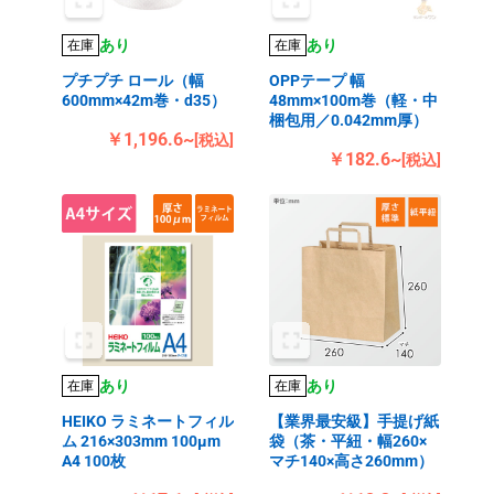
あり
あり
在庫
在庫
プチプチ ロール（幅
OPPテープ 幅
600mm×42m巻・d35）
48mm×100m巻（軽・中
梱包用／0.042mm厚）
￥1,196.6~
[税込]
￥182.6~
[税込]
あり
あり
在庫
在庫
HEIKO ラミネートフィル
【業界最安級】手提げ紙
ム 216×303mm 100μm
袋（茶・平紐・幅260×
A4 100枚
マチ140×高さ260mm）