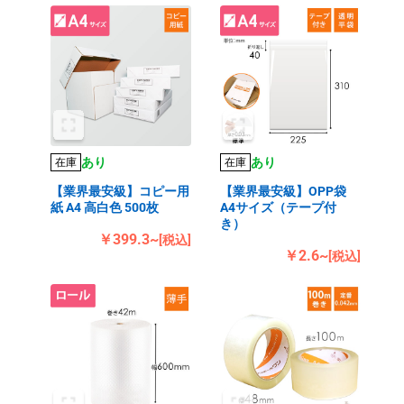
あり
あり
在庫
在庫
【業界最安級】コピー用
【業界最安級】OPP袋
紙 A4 高白色 500枚
A4サイズ（テープ付
き）
￥399.3~
[税込]
￥2.6~
[税込]