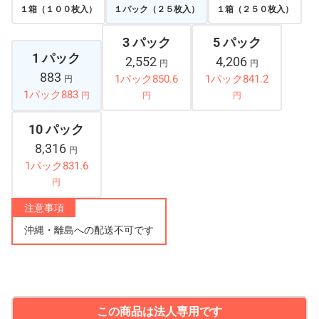
１箱（１００枚入）
１パック（２５枚入）
１箱（２５０枚入）
3 パック
5 パック
1 パック
2,552
4,206
円
円
883
1パック850.6
1パック841.2
円
1パック883
円
円
円
10 パック
8,316
円
1パック831.6
円
注意事項
沖縄・離島への配送不可です
この商品は法人専用です