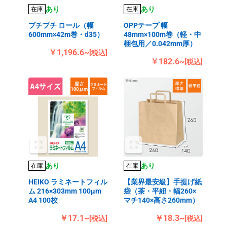
あり
あり
在庫
在庫
プチプチ ロール（幅
OPPテープ 幅
600mm×42m巻・d35）
48mm×100m巻（軽・中
梱包用／0.042mm厚）
￥1,196.6~
[税込]
￥182.6~
[税込]
あり
あり
在庫
在庫
HEIKO ラミネートフィル
【業界最安級】手提げ紙
ム 216×303mm 100μm
袋（茶・平紐・幅260×
A4 100枚
マチ140×高さ260mm）
￥17.1~
￥18.3~
[税込]
[税込]