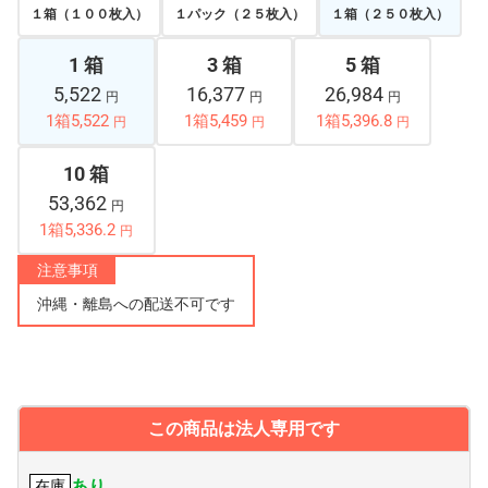
１箱（１００枚入）
１パック（２５枚入）
１箱（２５０枚入）
1 箱
3 箱
5 箱
5,522
16,377
26,984
円
円
円
1箱5,522
1箱5,459
1箱5,396.8
円
円
円
10 箱
53,362
円
1箱5,336.2
円
注意事項
沖縄・離島への配送不可です
この商品は法人専用です
あり
在庫