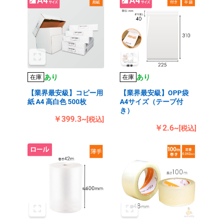
あり
あり
在庫
在庫
【業界最安級】コピー用
【業界最安級】OPP袋
紙 A4 高白色 500枚
A4サイズ（テープ付
き）
￥399.3~
[税込]
￥2.6~
[税込]