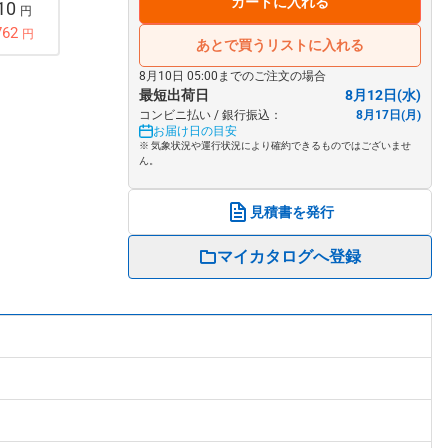
カートに入れる
810
円
762
円
あとで買うリストに入れる
8月10日 05:00までのご注文の場合
最短出荷日
8月12日(水)
コンビニ払い / 銀行振込：
8月17日(月)
お届け日の目安
※ 気象状況や運行状況により確約できるものではございませ
ん。
見積書を発行
マイカタログへ登録