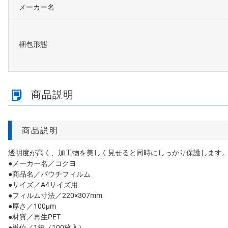
メーカー名
梱包形態
商品説明
商品説明
透明度が高く、加工物を美しく見せると同時にしっかり保護します。
●メーカー名／コクヨ
●商品名／パウチフィルム
●サイズ／A4サイズ用
●フィルム寸法／220×307mm
●厚さ／100μm
●材質／再生PET
●単位／1箱（100枚入）