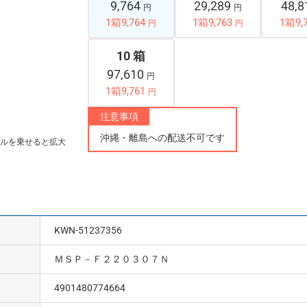
9,764
29,289
48,
円
円
1箱9,764
1箱9,763
1箱9,
円
円
10 箱
97,610
円
1箱9,761
円
注意事項
沖縄・離島への配送不可です
ルを乗せると拡大
KWN-51237356
ＭＳＰ－Ｆ２２０３０７Ｎ
4901480774664