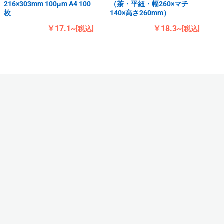
216×303mm 100μm A4 100
（茶・平紐・幅260×マチ
枚
140×高さ260mm）
￥17.1~
￥18.3~
[税込]
[税込]