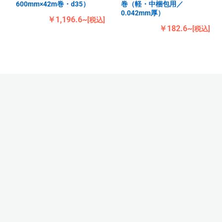
600mm×42m巻・d35）
巻（軽・中梱包用／
0.042mm厚）
￥1,196.6~
[税込]
￥182.6~
[税込]