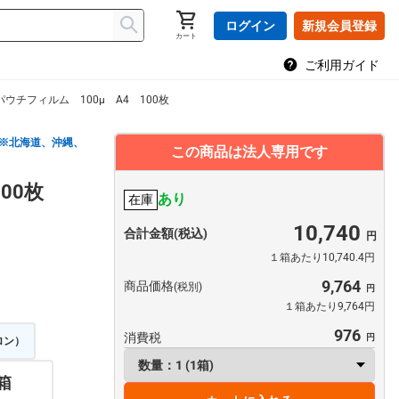
ログイン
新規会員登録
カート
ご利用ガイド
パウチフィルム 100μ A4 100枚
※北海道、沖縄、
この商品は法人専用です
00枚
あり
在庫
10,740
合計金額(税込)
１箱あたり10,740.4円
9,764
商品価格
(税別)
１箱あたり9,764円
976
消費税
ロン）
 箱