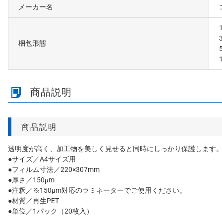
メーカー名
梱包形態
商品説明
商品説明
透明度が高く、加工物を美しく見せると同時にしっかり保護します。
●サイズ／A4サイズ用
●フィルム寸法／220×307mm
●厚さ／150μm
●注釈／※150μm対応のラミネーターでご使用ください。
●材質／再生PET
●単位／1パック（20枚入）