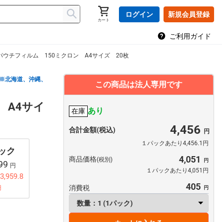
ログイン
新規会員登録
カート
ご利用ガイド
パウチフィルム 150ミクロン A4サイズ 20枚
※北海道、沖縄、
この商品は法人専用です
 A4サイ
あり
在庫
4,456
合計金額(税込)
１パックあたり4,456.1円
パック
4,051
商品価格
(税別)
799
円
１パックあたり4,051円
,959.8
405
消費税
円