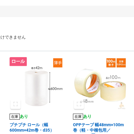
受けできません
あり
あり
在庫
在庫
プチプチ ロール（幅
OPPテープ 幅48mm×100m
600mm×42m巻・d35）
巻（軽・中梱包用／