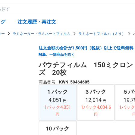
ログ
注文履歴・再注文
ター
ラミネーター・ラミネートフィルム
ラミネートフィルム（Ａ４）
注文金額の合計が1,500円（税抜）以上で送料無料
離島、一部商品を除く
パウチフィルム 150ミクロン
ズ 20枚
商品番号
KWN-50464685
1 パック
3 パック
5 
4,051
12,014
19,
円
円
1パック4,051
1パック4,004.6
1パック3
円
円
10 パック