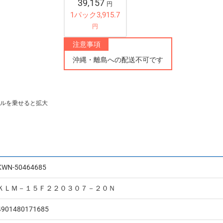
39,157
円
1パック3,915.7
円
注意事項
沖縄・離島への配送不可です
ルを乗せると拡大
KWN-50464685
ＫＬＭ－１５Ｆ２２０３０７－２０Ｎ
4901480171685