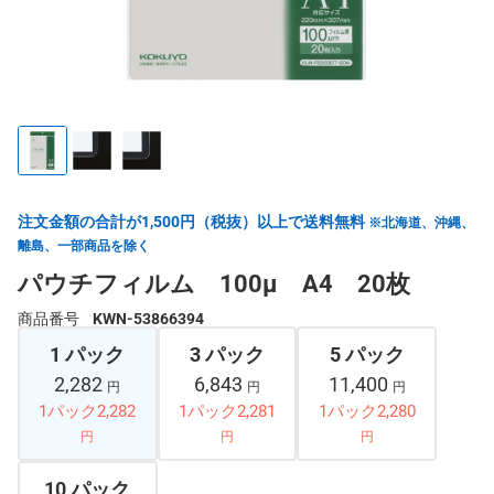
注文金額の合計が1,500円（税抜）以上で送料無料
※北海道、沖縄、
離島、一部商品を除く
パウチフィルム 100μ A4 20枚
商品番号
KWN-53866394
1 パック
3 パック
5 パック
2,282
6,843
11,400
円
円
円
1パック2,282
1パック2,281
1パック2,280
円
円
円
10 パック