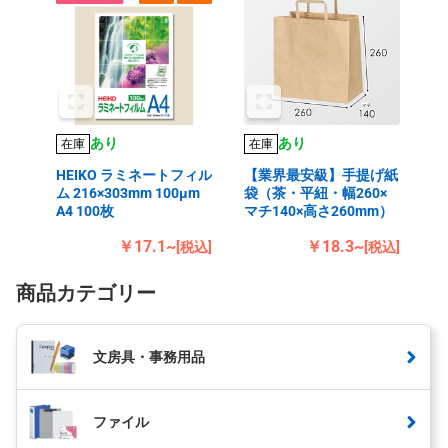
あり
あり
在庫
在庫
HEIKO ラミネートフィル
【業界最安級】手提げ紙
ム 216×303mm 100μm
袋（茶・平紐・幅260×
A4 100枚
マチ140×高さ260mm）
￥17.1~
￥18.3~
[税込]
[税込]
商品カテゴリー
文房具・事務用品
ファイル