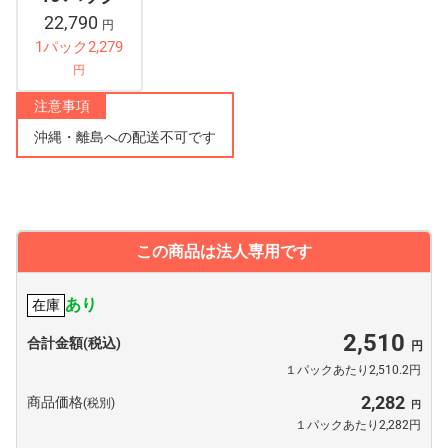
22,790
円
1パック2,279
円
注意事項
沖縄・離島への配送不可です
この商品は法人専用です
あり
在庫
2,510
合計金額(税込)
１パックあたり2,510.2円
2,282
商品価格
(税別)
１パックあたり2,282円