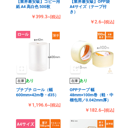
【業界最安級】コピー用
【業界最安級】OPP袋
紙 A4 高白色 500枚
A4サイズ（テープ付
き）
￥399.3~
[税込]
￥2.6~
[税込]
あり
あり
在庫
在庫
プチプチ ロール（幅
OPPテープ 幅
600mm×42m巻・d35）
48mm×100m巻（軽・中
梱包用／0.042mm厚）
￥1,196.6~
[税込]
￥182.6~
[税込]