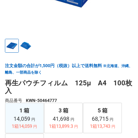
注文金額の合計が1,500円（税抜）以上で送料無料
※北海道、沖縄、
離島、一部商品を除く
再生パウチフィルム 125μ A4 100枚
入
商品番号
KWN-50464777
1 箱
3 箱
5 箱
14,059
41,698
68,715
円
円
円
1箱14,059
1箱13,899.3
1箱13,743
円
円
円