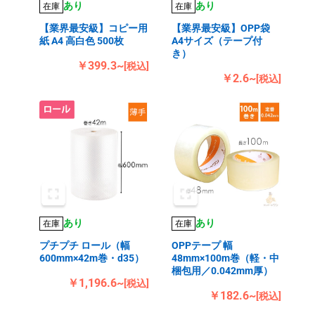
あり
あり
在庫
在庫
【業界最安級】コピー用
【業界最安級】OPP袋
紙 A4 高白色 500枚
A4サイズ（テープ付
き）
￥399.3~
[税込]
￥2.6~
[税込]
あり
あり
在庫
在庫
プチプチ ロール（幅
OPPテープ 幅
600mm×42m巻・d35）
48mm×100m巻（軽・中
梱包用／0.042mm厚）
￥1,196.6~
[税込]
￥182.6~
[税込]