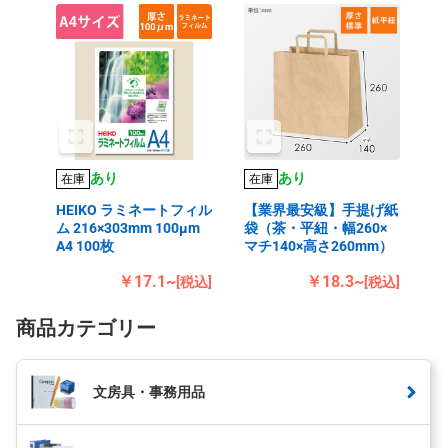
あり
あり
在庫
在庫
HEIKO ラミネートフィル
【業界最安級】手提げ紙
ム 216×303mm 100μm
袋（茶・平紐・幅260×
A4 100枚
マチ140×高さ260mm）
￥17.1~
￥18.3~
[税込]
[税込]
商品カテゴリー
文房具・事務用品