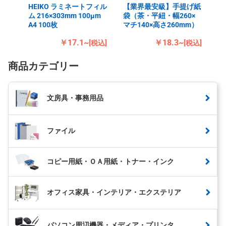
HEIKO ラミネートフィル
【業界最安級】手提げ紙
ム 216×303mm 100μm
袋（茶・平紐・幅260×
A4 100枚
マチ140×高さ260mm）
￥17.1~
￥18.3~
[税込]
[税込]
商品カテゴリー
文房具・事務用品
ファイル
コピー用紙・ＯＡ用紙・トナー・インク
オフィス家具・インテリア・エクステリア
パソコン周辺機器・メディア・プリンタ