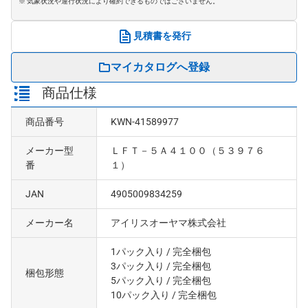
※ 気象状況や運行状況により確約できるものではございません。
見積書を発行
マイカタログへ登録
商品仕様
商品番号
KWN-41589977
メーカー型
ＬＦＴ－５Ａ４１００（５３９７６
番
１）
JAN
4905009834259
メーカー名
アイリスオーヤマ株式会社
1パック入り
/ 完全梱包
3パック入り
/ 完全梱包
梱包形態
5パック入り
/ 完全梱包
10パック入り
/ 完全梱包