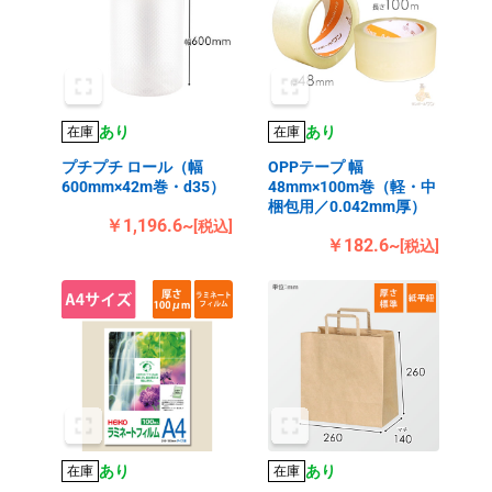
あり
あり
在庫
在庫
プチプチ ロール（幅
OPPテープ 幅
600mm×42m巻・d35）
48mm×100m巻（軽・中
梱包用／0.042mm厚）
￥1,196.6~
[税込]
￥182.6~
[税込]
あり
あり
在庫
在庫