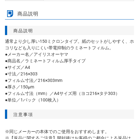
商品説明
商品説明
通常より少し厚い150ミクロンタイプ。紙のセットがしやすく、ホ
コリなども入りにくい帯電抑制のラミネートフィルム。
●メーカー名／アイリスオーヤマ
●商品名／ラミネートフィルム厚手タイプ
●サイズ／A4
●寸法／216×303
●フィルム寸法／216×303mm
●厚さ／150μm
●フィルム寸法（mm）／A4サイズ用（ヨコ216×タテ303）
●単位／1パック（100枚入）
注意事項
※同じメーカーの本体でのご使用をおすすめします。
※【返品に関するご注意】開封後はお客様のご都合による返品は