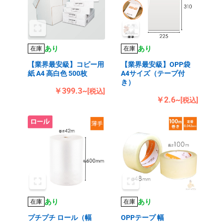
あり
あり
在庫
在庫
【業界最安級】コピー用
【業界最安級】OPP袋
紙 A4 高白色 500枚
A4サイズ（テープ付
き）
￥399.3~
[税込]
￥2.6~
[税込]
あり
あり
在庫
在庫
プチプチ ロール（幅
OPPテープ 幅