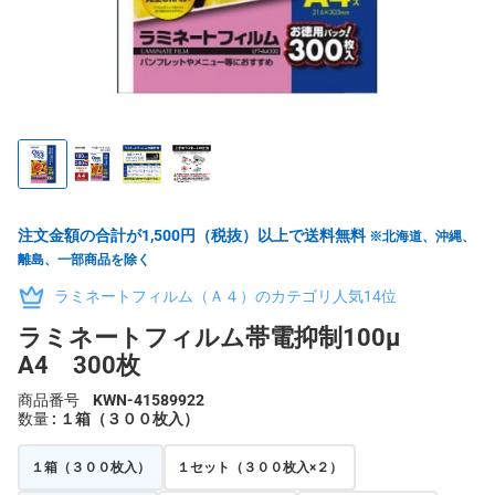
注文金額の合計が1,500円（税抜）以上で送料無料
※北海道、沖縄、
離島、一部商品を除く
ラミネートフィルム（Ａ４）のカテゴリ人気14位
ラミネートフィルム帯電抑制100μ
A4 300枚
商品番号
KWN-41589922
数量
: １箱（３００枚入）
１箱（３００枚入）
１セット（３００枚入×２）