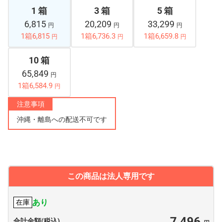
1 箱
3 箱
5 箱
6,815
20,209
33,299
円
円
円
1箱6,815
1箱6,736.3
1箱6,659.8
円
円
円
10 箱
65,849
円
1箱6,584.9
円
注意事項
沖縄・離島への配送不可です
この商品は法人専用です
あり
在庫
7,496
合計金額(税込)