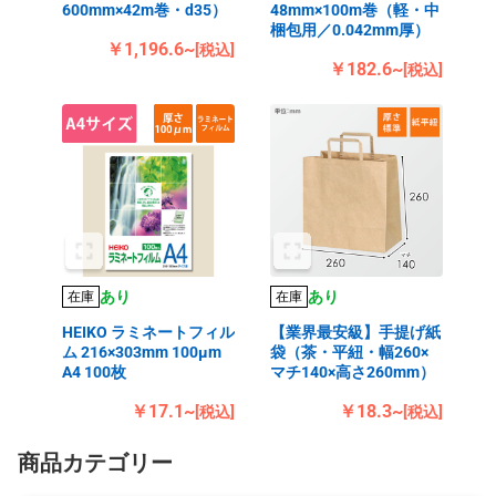
600mm×42m巻・d35）
48mm×100m巻（軽・中
梱包用／0.042mm厚）
￥1,196.6~
[税込]
￥182.6~
[税込]
あり
あり
在庫
在庫
HEIKO ラミネートフィル
【業界最安級】手提げ紙
ム 216×303mm 100μm
袋（茶・平紐・幅260×
A4 100枚
マチ140×高さ260mm）
￥17.1~
￥18.3~
[税込]
[税込]
商品カテゴリー