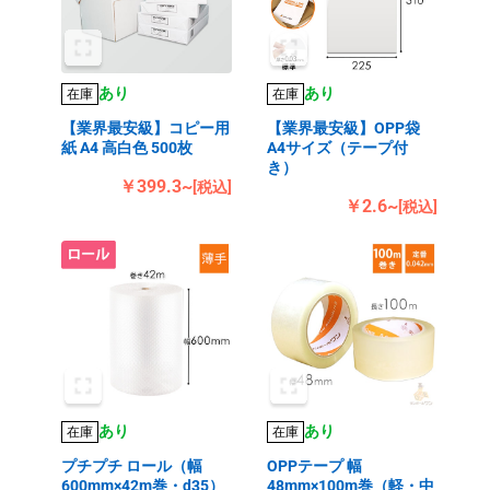
あり
あり
在庫
在庫
【業界最安級】コピー用
【業界最安級】OPP袋
紙 A4 高白色 500枚
A4サイズ（テープ付
き）
￥399.3~
[税込]
￥2.6~
[税込]
あり
あり
在庫
在庫
プチプチ ロール（幅
OPPテープ 幅
600mm×42m巻・d35）
48mm×100m巻（軽・中