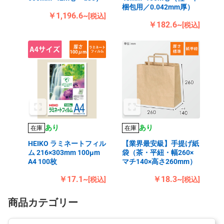
梱包用／0.042mm厚）
￥1,196.6~
[税込]
￥182.6~
[税込]
あり
あり
在庫
在庫
HEIKO ラミネートフィル
【業界最安級】手提げ紙
ム 216×303mm 100μm
袋（茶・平紐・幅260×
A4 100枚
マチ140×高さ260mm）
￥17.1~
￥18.3~
[税込]
[税込]
商品カテゴリー