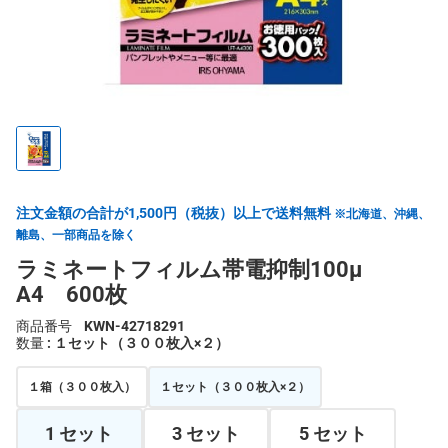
注文金額の合計が1,500円（税抜）以上で送料無料
※北海道、沖縄、
離島、一部商品を除く
ラミネートフィルム帯電抑制100μ
A4 600枚
商品番号
KWN-42718291
数量
: １セット（３００枚入×２）
１箱（３００枚入）
１セット（３００枚入×２）
1 セット
3 セット
5 セット