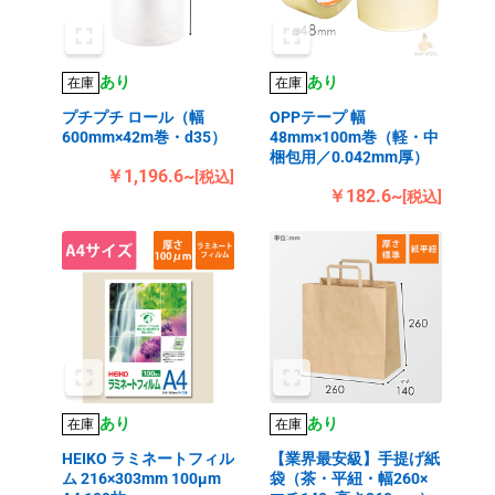
あり
あり
在庫
在庫
プチプチ ロール（幅
OPPテープ 幅
600mm×42m巻・d35）
48mm×100m巻（軽・中
梱包用／0.042mm厚）
￥1,196.6~
[税込]
￥182.6~
[税込]
あり
あり
在庫
在庫
HEIKO ラミネートフィル
【業界最安級】手提げ紙
ム 216×303mm 100μm
袋（茶・平紐・幅260×