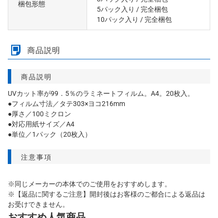
梱包形態
5パック入り
/ 完全梱包
10パック入り
/ 完全梱包
商品説明
商品説明
UVカット率が99．5％のラミネートフィルム。A4。20枚入。
●フィルム寸法／タテ303×ヨコ216mm
●厚さ／100ミクロン
●対応用紙サイズ／A4
●単位／1パック（20枚入）
注意事項
※同じメーカーの本体でのご使用をおすすめします。
※【返品に関するご注意】開封後はお客様のご都合による返品は
お受けできません。
おすすめ人気商品