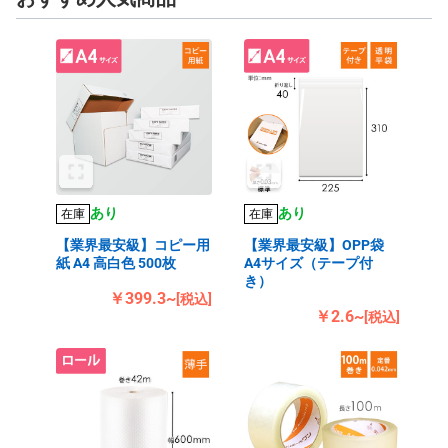
あり
あり
在庫
在庫
【業界最安級】コピー用
【業界最安級】OPP袋
紙 A4 高白色 500枚
A4サイズ（テープ付
き）
￥399.3~
[税込]
￥2.6~
[税込]