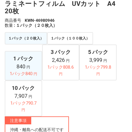
ラミネートフィルム UVカット A4
20枚
商品番号
KWN-46980946
数量
: １パック（２０枚入）
１パック（２０枚入）
１パック（１００枚入）
3 パック
5 パック
1 パック
2,426
3,999
円
円
840
1パック808.6
1パック799.8
円
1パック840
円
円
円
10 パック
7,907
円
1パック790.7
円
注意事項
沖縄・離島への配送不可です