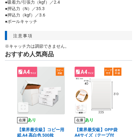
●吸着力/引張力（kgf）／2.4
●押込力（N）／35.3
●押込力（kgf）／3.6
●ボールキャッチ
注意事項
※キャッチ力は調節できません。
おすすめ人気商品
あり
あり
在庫
在庫
【業界最安級】コピー用
【業界最安級】OPP袋
紙 A4 高白色 500枚
A4サイズ（テープ付