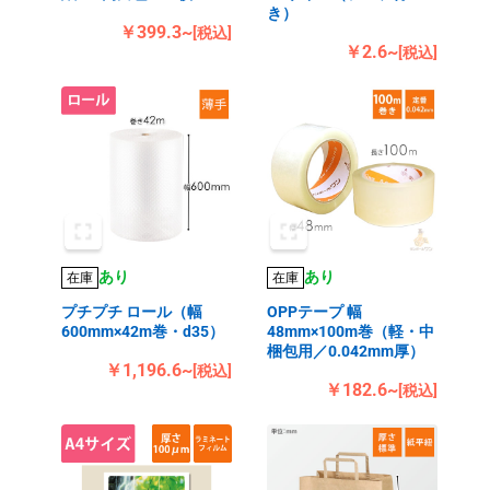
き）
￥399.3~
[税込]
￥2.6~
[税込]
あり
あり
在庫
在庫
プチプチ ロール（幅
OPPテープ 幅
600mm×42m巻・d35）
48mm×100m巻（軽・中
梱包用／0.042mm厚）
￥1,196.6~
[税込]
￥182.6~
[税込]