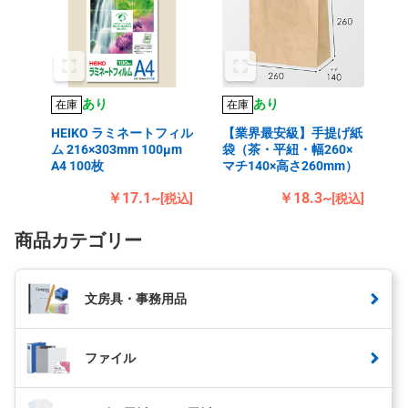
あり
あり
在庫
在庫
HEIKO ラミネートフィル
【業界最安級】手提げ紙
ム 216×303mm 100μm
袋（茶・平紐・幅260×
A4 100枚
マチ140×高さ260mm）
￥17.1~
￥18.3~
[税込]
[税込]
商品カテゴリー
文房具・事務用品
ファイル