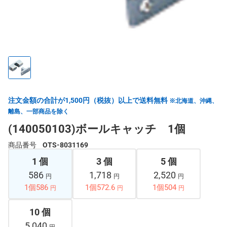
注文金額の合計が1,500円（税抜）以上で送料無料
※北海道、沖縄、
離島、一部商品を除く
(140050103)ボールキャッチ 1個
商品番号
OTS-8031169
1 個
3 個
5 個
586
1,718
2,520
円
円
円
1個586
1個572.6
1個504
円
円
円
10 個
5,040