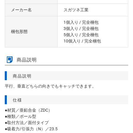
メーカー名
スガツネ工業
1個入り
/ 完全梱包
3個入り
/ 完全梱包
梱包形態
5個入り
/ 完全梱包
10個入り
/ 完全梱包
商品説明
商品説明
平行、垂直どちらの向きでもキャッチできます。
仕様
●材質／亜鉛合金（ZDC）
●種類／ボール型
●取付方法／面付タイプ
●吸着力/引張力（N）／23.5