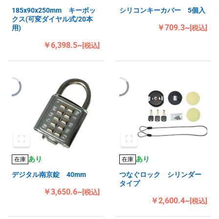
185x90x250mm キーボッ
シリコンキーカバー 5個入
クス(可変ダイヤル式/20本
￥709.3~
用)
[税込]
￥6,398.5~
[税込]
あり
あり
在庫
在庫
デジタル南京錠 40mm
つなぐロック シリンダー
タイプ
￥3,650.6~
[税込]
￥2,600.4~
[税込]