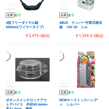
あり
あり
在庫
在庫
4段フリーダイヤル錠
ABUS ナンバー可変式南京
600mm(ワイヤータイプ)
錠 145-20 シル
￥2,475~
￥1,334.3~
[税込]
[税込]
あり
あり
在庫
在庫
ボタンスイッチロックアウ
NEWキーストックハンデ
トデバイス 外径49.6mm×
ィ シルバー
高31.9mm 透明