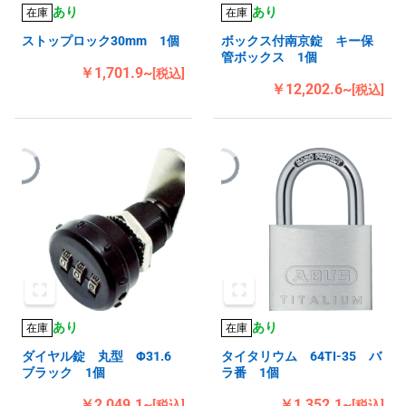
あり
あり
在庫
在庫
ストップロック30mm 1個
ボックス付南京錠 キー保
管ボックス 1個
￥1,701.9~
[税込]
￥12,202.6~
[税込]
あり
あり
在庫
在庫
ダイヤル錠 丸型 Φ31.6
タイタリウム 64TI-35 バ
ブラック 1個
ラ番 1個
￥2,049.1~
￥1,352.1~
[税込]
[税込]