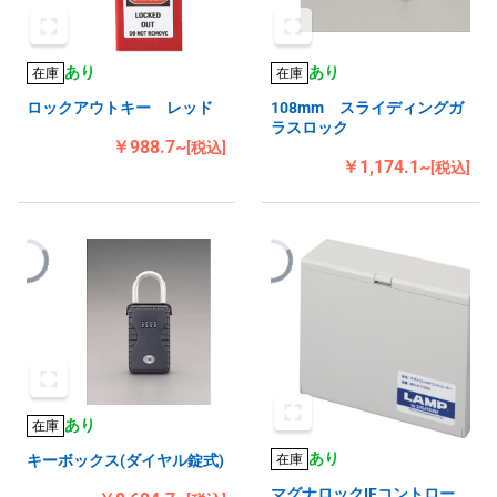
あり
あり
在庫
在庫
ロックアウトキー レッド
108mm スライディングガ
ラスロック
￥988.7~
[税込]
￥1,174.1~
[税込]
あり
在庫
あり
在庫
キーボックス(ダイヤル錠式)
マグナロックIFコントロー