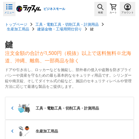
ビジネスモール
メニュー
検索
カート
アカウント
トップページ
工具・電動工具・切削工具・計測用品
生産加工用品
建築金物・工場用間仕切り
鍵
鍵
注文金額の合計が1,500円（税抜）以上で送料無料※北海
道、沖縄、離島、一部商品を除く
ドアや引き出し、ロッカーなどを施錠し、部外者の侵入や盗難を防ぎプライ
バシーや資産を守るための最も基本的なセキュリティ用品です。シリンダー
錠や南京錠、そしてダイヤル式の錠など、施設のセキュリティレベルや管理
方法に応じて最適な製品をご提供します。
工具・電動工具・切削工具・計測用品
生産加工用品