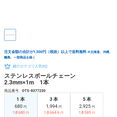
注文金額の合計が1,500円（税抜）以上で送料無料
※北海道、沖縄、
離島、一部商品を除く
鍵のカテゴリ人気9位
ステンレスボールチェーン
2.3mm×1m 1本
商品番号
OTS-8377230
1 本
3 本
5 本
680
1,994
2,925
円
円
円
1本680
1本664.6
1本585
円
円
円