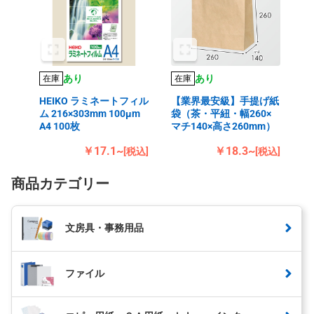
あり
あり
在庫
在庫
HEIKO ラミネートフィル
【業界最安級】手提げ紙
ム 216×303mm 100μm
袋（茶・平紐・幅260×
A4 100枚
マチ140×高さ260mm）
￥17.1~
￥18.3~
[税込]
[税込]
商品カテゴリー
文房具・事務用品
ファイル