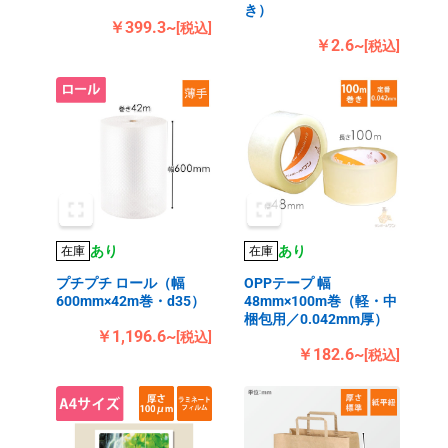
き）
￥399.3~
[税込]
￥2.6~
[税込]
あり
あり
在庫
在庫
プチプチ ロール（幅
OPPテープ 幅
600mm×42m巻・d35）
48mm×100m巻（軽・中
梱包用／0.042mm厚）
￥1,196.6~
[税込]
￥182.6~
[税込]