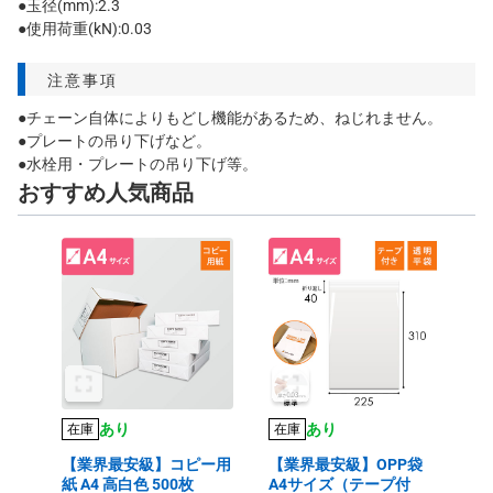
●玉径(mm):2.3
●使用荷重(kN):0.03
注意事項
●チェーン自体によりもどし機能があるため、ねじれません。
●プレートの吊り下げなど。
●水栓用・プレートの吊り下げ等。
おすすめ人気商品
あり
あり
在庫
在庫
【業界最安級】コピー用
【業界最安級】OPP袋
紙 A4 高白色 500枚
A4サイズ（テープ付