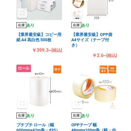
あり
あり
在庫
在庫
【業界最安級】コピー用
【業界最安級】OPP袋
紙 A4 高白色 500枚
A4サイズ（テープ付
き）
￥399.3~
[税込]
￥2.6~
[税込]
あり
あり
在庫
在庫
プチプチ ロール（幅
OPPテープ 幅
600mm×42m巻・d35）
48mm×100m巻（軽・中