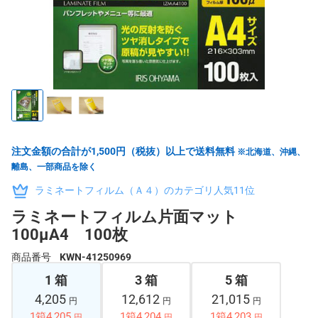
注文金額の合計が1,500円（税抜）以上で送料無料
※北海道、沖縄、
離島、一部商品を除く
ラミネートフィルム（Ａ４）のカテゴリ人気11位
ラミネートフィルム片面マット
100μA4 100枚
商品番号
KWN-41250969
1 箱
3 箱
5 箱
4,205
12,612
21,015
円
円
円
1箱4,205
1箱4,204
1箱4,203
円
円
円