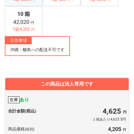
10 箱
42,020
円
1箱4,202
円
注意事項
沖縄・離島への配送不可です
この商品は法人専用です
あり
在庫
4,625
合計金額(税込)
１箱あたり4,625.5円
4,205
商品価格
(税別)