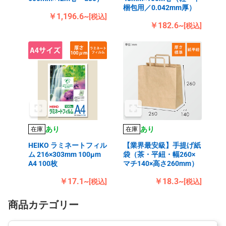
梱包用／0.042mm厚）
￥1,196.6~
[税込]
￥182.6~
[税込]
あり
あり
在庫
在庫
HEIKO ラミネートフィル
【業界最安級】手提げ紙
ム 216×303mm 100μm
袋（茶・平紐・幅260×
A4 100枚
マチ140×高さ260mm）
￥17.1~
￥18.3~
[税込]
[税込]
商品カテゴリー