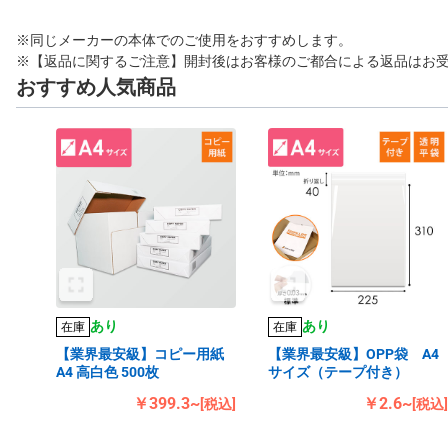
※同じメーカーの本体でのご使用をおすすめします。
※【返品に関するご注意】開封後はお客様のご都合による返品はお
おすすめ人気商品
あり
あり
在庫
在庫
【業界最安級】コピー用紙
【業界最安級】OPP袋 A4
A4 高白色 500枚
サイズ（テープ付き）
￥399.3~
￥2.6~
[税込]
[税込]