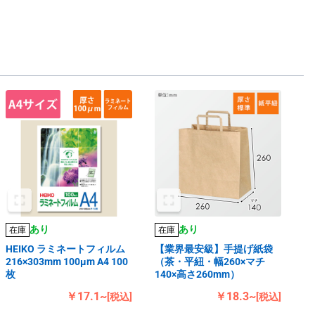
あり
あり
在庫
在庫
HEIKO ラミネートフィルム
【業界最安級】手提げ紙袋
216×303mm 100μm A4 100
（茶・平紐・幅260×マチ
枚
140×高さ260mm）
￥17.1~
￥18.3~
[税込]
[税込]