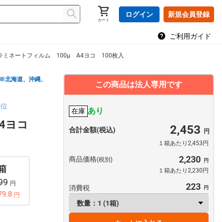
ログイン
新規会員登録
カート
ご利用ガイド
ラミネートフィルム 100μ A4ヨコ 100枚入
※北海道、沖縄、
この商品は法人専用です
5位
あり
在庫
A4ヨコ
2,453
合計金額(税込)
１箱あたり2,453円
2,230
商品価格
(税別)
 箱
１箱あたり2,230円
899
円
223
消費税
79.8
円