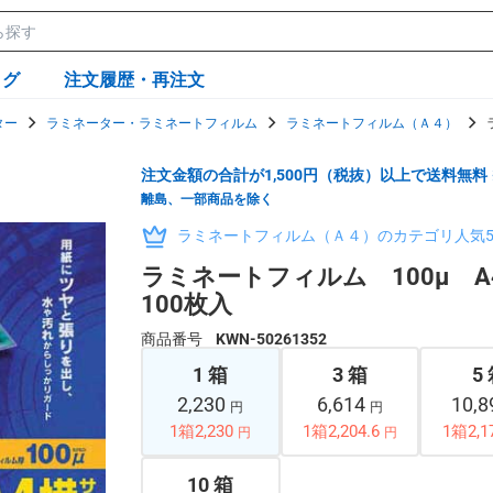
ログ
注文履歴・再注文
ター
ラミネーター・ラミネートフィルム
ラミネートフィルム（Ａ４）
注文金額の合計が1,500円（税抜）以上で送料無料
離島、一部商品を除く
ラミネートフィルム（Ａ４）のカテゴリ人気
ラミネートフィルム 100μ 
100枚入
商品番号
KWN-50261352
1 箱
3 箱
5
2,230
6,614
10,
円
円
1箱2,230
1箱2,204.6
1箱2,1
円
円
10 箱