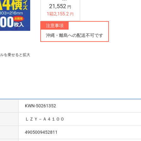
21,552
円
1箱2,155.2
円
注意事項
沖縄・離島への配送不可です
ルを乗せると拡大
KWN-50261352
ＬＺＹ－Ａ４１００
4905009452811