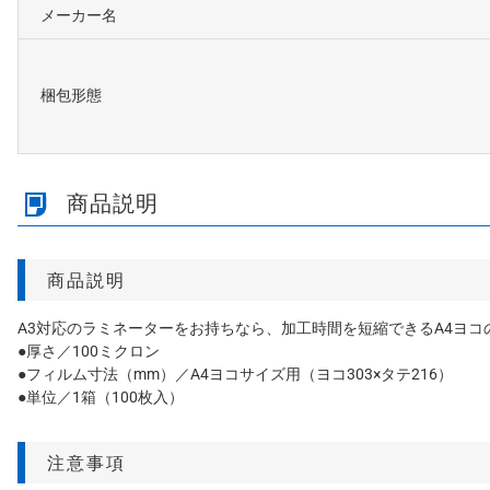
メーカー名
梱包形態
商品説明
商品説明
A3対応のラミネーターをお持ちなら、加工時間を短縮できるA4ヨ
●厚さ／100ミクロン
●フィルム寸法（mm）／A4ヨコサイズ用（ヨコ303×タテ216）
●単位／1箱（100枚入）
注意事項