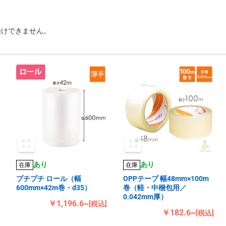
受けできません。
あり
あり
在庫
在庫
プチプチ ロール（幅
OPPテープ 幅48mm×100m
600mm×42m巻・d35）
巻（軽・中梱包用／
0.042mm厚）
￥1,196.6~
[税込]
￥182.6~
[税込]