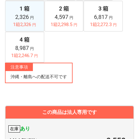
1 箱
2 箱
3 箱
2,326
4,597
6,817
円
円
円
1箱2,326
1箱2,298.5
1箱2,272.3
円
円
円
4 箱
8,987
円
1箱2,246.7
円
注意事項
沖縄・離島への配送不可です
この商品は法人専用です
あり
在庫