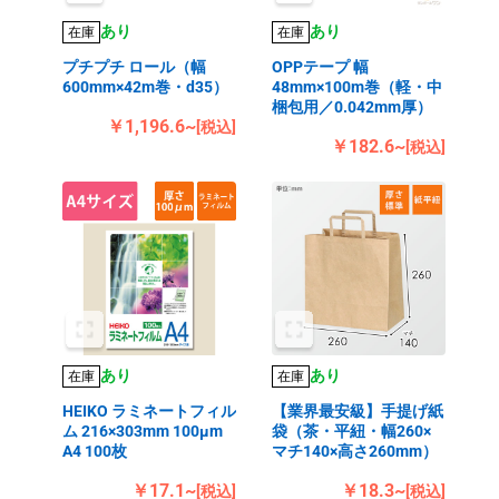
あり
あり
在庫
在庫
プチプチ ロール（幅
OPPテープ 幅
600mm×42m巻・d35）
48mm×100m巻（軽・中
梱包用／0.042mm厚）
￥1,196.6~
[税込]
￥182.6~
[税込]
あり
あり
在庫
在庫
HEIKO ラミネートフィル
【業界最安級】手提げ紙
ム 216×303mm 100μm
袋（茶・平紐・幅260×
A4 100枚
マチ140×高さ260mm）
￥17.1~
￥18.3~
[税込]
[税込]