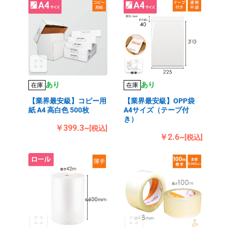
あり
あり
在庫
在庫
【業界最安級】コピー用
【業界最安級】OPP袋
紙 A4 高白色 500枚
A4サイズ（テープ付
き）
￥399.3~
[税込]
￥2.6~
[税込]